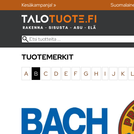
Kesäkampanja! »
Suomalain
TUOTEMERKIT
A
B
C
D
E
F
G
H
I
J
K