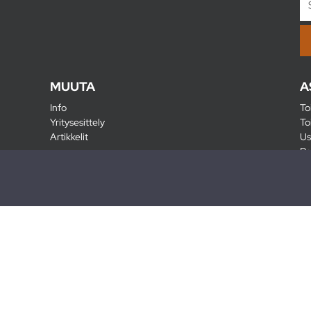
MUUTA
A
Info
To
Yritysesittely
To
Artikkelit
Us
Ra
Pa