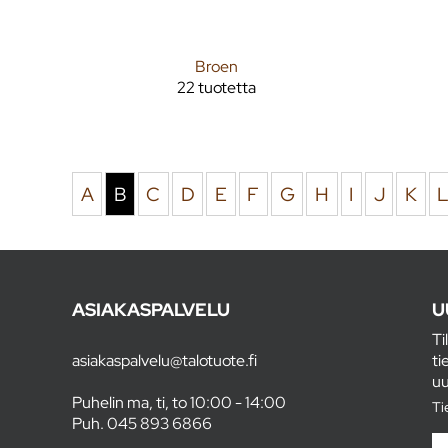
Broen
22 tuotetta
A
B
C
D
E
F
G
H
I
J
K
ASIAKASPALVELU
U
Ti
asiakaspalvelu@talotuote.fi
ti
uu
Puhelin ma, ti, to 10:00 - 14:00
Ti
Puh.
045 893 6866