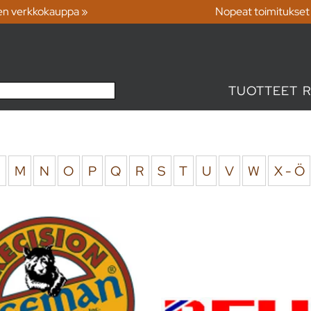
en verkkokauppa »
Nopeat toimitukset
TUOTTEET
L
M
N
O
P
Q
R
S
T
U
V
W
X - Ö