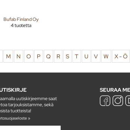
Bufab Finland Oy
4 tuotetta
L
M
N
O
P
Q
R
S
T
U
V
W
X - Ö
UTISKIRJE
SEURAA ME
laamalla uutiskirjeemme saat
etoa tarjouksistamme, sekä
sista tuotteista!
etosuojaseloste »