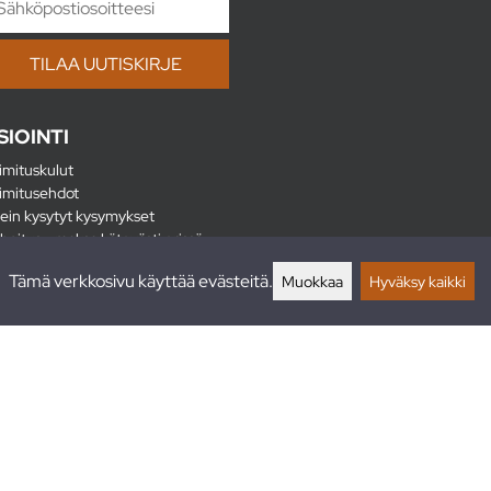
SIOINTI
imituskulut
imitusehdot
ein kysytyt kysymykset
hoitus - maksa kätevästi erissä
lautukset
Tämä verkkosivu käyttää evästeitä.
Muokkaa
Hyväksy kaikki