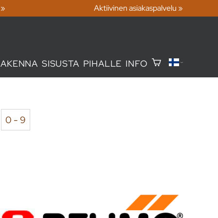
 »
Aktiivinen asiakaspalvelu »
RAKENNA
SISUSTA
PIHALLE
INFO
0 - 9