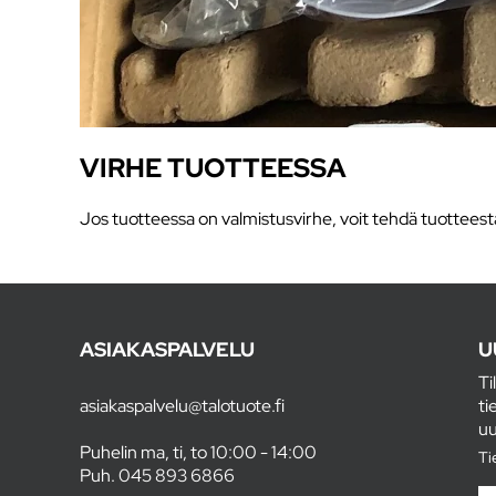
VIRHE TUOTTEESSA
Jos tuotteessa on valmistusvirhe, voit tehdä tuottees
ASIAKASPALVELU
U
Ti
asiakaspalvelu@talotuote.fi
ti
uu
Puhelin ma, ti, to 10:00 - 14:00
Ti
Puh.
045 893 6866