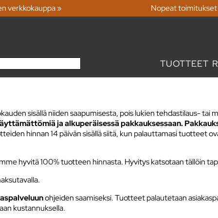
en verkkokauppa »
Nopeat toimitukset
TUOTTEET
kauden sisällä niiden saapumisesta, pois lukien tehdastilaus- tai mit
 käyttämättömiä ja alkuperäisessä pakkauksessaan.
Pakkauks
den hinnan 14 päivän sisällä siitä, kun palauttamasi tuotteet ova
 emme hyvitä 100% tuotteen hinnasta. Hyvitys katsotaan tällöin tap
aksutavalla.
kaspalveluun
ohjeiden saamiseksi. Tuotteet palautetaan asiakasp
aan kustannuksella.