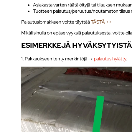
Asiakasta varten räätälöityjä tai tilauksen muka
Tuotteen palautus/peruutus/noutamaton tilaus no
Palautuslomakkeen voitte täyttää
TÄSTÄ >>
Mikäli sinulla on epäselvyyksiä palautuksesta, voitte ol
ESIMERKKEJÄ HYVÄKSYTYISTÄ
1. Pakkaukseen tehty merkintöjä ->
palautus hylätty
.