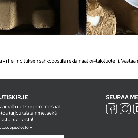
ta virheilmoituksen sähköpostilla reklamaatio@talotuote.fi. Vas
UTISKIRJE
SEURAA ME
laamalla uutiskirjeemme saat
etoa tarjouksistamme, sekä
sista tuotteista!
etosuojaseloste »