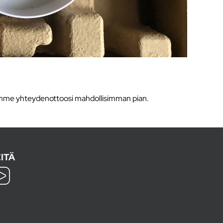
taamme yhteydenottoosi mahdollisimman pian.
ITÄ