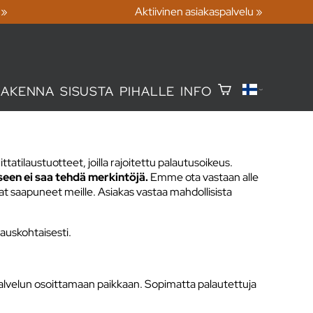
 »
Aktiivinen asiakaspalvelu »
RAKENNA
SISUSTA
PIHALLE
INFO
tatilaustuotteet, joilla rajoitettu palautusoikeus.
een ei saa tehdä merkintöjä.
Emme ota vastaan alle
t saapuneet meille. Asiakas vastaa mahdollisista
auskohtaisesti.
alvelun osoittamaan paikkaan. Sopimatta palautettuja