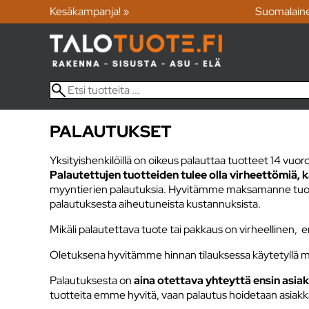
Kesäkampanja! »
Suomalain
PALAUTUKSET
Yksityishenkilöillä on oikeus palauttaa tuotteet 14 vuoro
Palautettujen tuotteiden tulee olla virheettömiä,
myyntierien palautuksia. Hyvitämme maksamanne tuottei
palautuksesta aiheutuneista kustannuksista.
Mikäli palautettava tuote tai pakkaus on virheellinen,
Oletuksena hyvitämme hinnan tilauksessa käytetyllä m
Palautuksesta on
aina otettava yhteyttä ensin asia
tuotteita emme hyvitä, vaan palautus hoidetaan asiakk