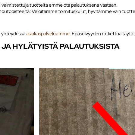
an valmistettuja tuotteita emme ota palautuksena vastaan.
utopisteeltä: Veloitamme toimituskulut, hyvitämme vain tuotteen
la yhteydessä
asiakaspalveluumme
. Epäselvyyden ratkettua täytä
 JA HYLÄTYISTÄ PALAUTUKSISTA