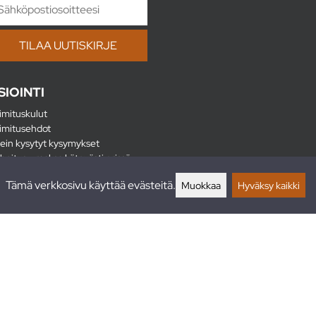
SIOINTI
imituskulut
imitusehdot
ein kysytyt kysymykset
hoitus - maksa kätevästi erissä
lautukset
Tämä verkkosivu käyttää evästeitä.
Muokkaa
Hyväksy kaikki