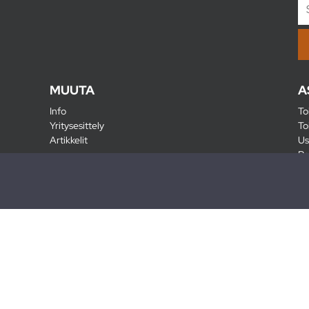
MUUTA
A
Info
To
Yritysesittely
To
Artikkelit
Us
Ra
Pa