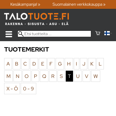
Kesäkampanja! »
Suomalainen verkkokauppa »
TUOTEMERKIT
A
B
C
D
E
F
G
H
I
J
K
L
M
N
O
P
Q
R
S
T
U
V
W
X - Ö
0 - 9