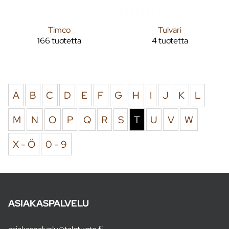
Timco
Tulvari
166 tuotetta
4 tuotetta
A
B
C
D
E
F
G
H
I
J
K
L
M
N
O
P
Q
R
S
T
U
V
W
X - Ö
0 - 9
ASIAKASPALVELU