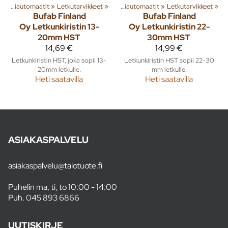
halle
‪»
Pumput ja vesiautomaatit
Kiinteistötarvikkeet
‪»
Letkutarvikkeet
‪»
‪»
Pumput ja vesiautomaatit
‪»
Letkutarvikkeet
‪»
Bufab Finland
Bufab Finland
Oy
Letkunkiristin 13-
Oy
Letkunkiristin 22-
20mm HST
30mm HST
14,69 €
14,99 €
Letkunkiristin HST, joka sopii 13-
Letkunkiristin HST sopii 22-30
20mm letkulle.
mm letkulle.
Heti saatavilla
Heti saatavilla
ASIAKASPALVELU
asiakaspalvelu@talotuote.fi
Puhelin ma, ti, to 10:00 - 14:00
Puh.
045 893 6866
UUTISKIRJE