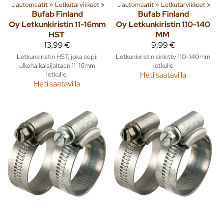
halle
‪»
Pumput ja vesiautomaatit
Kiinteistötarvikkeet
‪»
Letkutarvikkeet
‪»
‪»
Pumput ja vesiautomaatit
‪»
Letkutarvikkeet
‪»
Bufab Finland
Bufab Finland
Oy
Letkunkiristin 11-16mm
Oy
Letkunkiristin 110-140
HST
MM
13,99 €
9,99 €
Letkunkiristin HST, joka sopii
Letkunkiristin sinkitty 110-140mm
ulkohalkaisijaltaan 11-16mm
letkulle
letkulle.
Heti saatavilla
Heti saatavilla