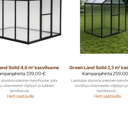
and
Solid 4,6 m² kasvihuone
Green Land
Solid 2,3 m² k
mpanjahinta
339,00 €
Kampanjahinta
259,00
alumiinirunkoinen kasvihuone. joka
Laadukas alumiinirunkoinen kasvih
u vihannesten viljelyyn ja kukkien
soveltuu vihannesten viljelyyn ja
taimikasvat...
taimikasvat...
Heti saatavilla
Heti saatavilla