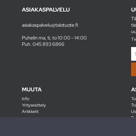
ASIAKASPALVELU
U
Ti
asiakaspalvelu@talotuote.fi
ti
uu
Puhelin ma, ti, to 10:00 - 14:00
Ti
Puh.
045 893 6866
MUUTA
A
Info
To
Yritysesittely
To
Artikkelit
Us
Ra
Pa