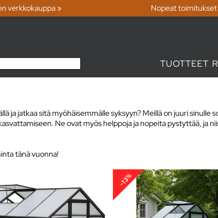
en verkkokauppa »
Nopeat toimitukset
TUOTTEET
lä ja jatkaa sitä myöhäisemmälle syksyyn? Meillä on juuri sinull
asvattamiseen. Ne ovat myös helppoja ja nopeita pystyttää, ja niis
iminta tänä vuonna!
-13%