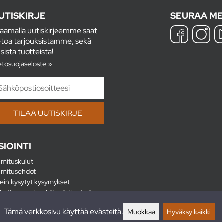
UTISKIRJE
SEURAA ME
laamalla uutiskirjeemme saat
etoa tarjouksistamme, sekä
sista tuotteista!
etosuojaseloste »
SIOINTI
imituskulut
imitusehdot
ein kysytyt kysymykset
hoitus - maksa kätevästi erissä
lautukset
Tämä verkkosivu käyttää evästeitä.
Muokkaa
Hyväksy kaikki