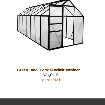
Green Land
8,2 m² alumiinirunkoinen kasvihuone
579,00 €
Heti saatavilla