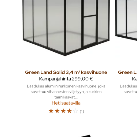
Green Land
Solid 3,4 m² kasvihuone
Green L
Kampanjahinta
299,00 €
Ka
Laadukas alumiinirunkoinen kasvihuone. joka
Laadukas 
soveltuu vihannesten viljelyyn ja kukkien
soveltu
taimikasvat...
Heti saatavilla
☆
☆
☆
☆
☆
(1)