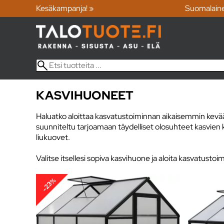
Kesäkampanja! »
Suomalain
KASVIHUONEET
Haluatko aloittaa kasvatustoiminnan aikaisemmin kevääl
suunniteltu tarjoamaan täydelliset olosuhteet kasvien k
liukuovet.
Valitse itsellesi sopiva kasvihuone ja aloita kasvatusto
-23%