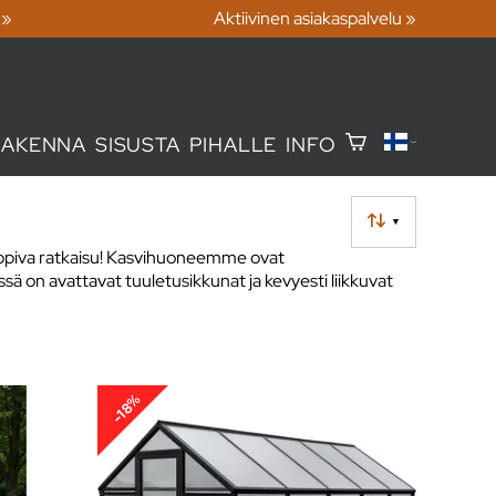
 »
Aktiivinen asiakaspalvelu »
RAKENNA
SISUSTA
PIHALLE
INFO
▼
e sopiva ratkaisu! Kasvihuoneemme ovat
sä on avattavat tuuletusikkunat ja kevyesti liikkuvat
-18%