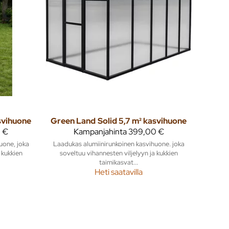
asvihuone
Green Land
Solid 5,7 m² kasvihuone
 €
Kampanjahinta
399,00 €
uone, joka
Laadukas alumiinirunkoinen kasvihuone. joka
 kukkien
soveltuu vihannesten viljelyyn ja kukkien
taimikasvat...
Heti saatavilla