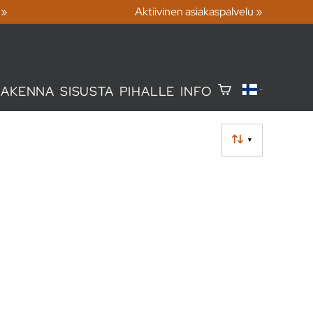
 »
Aktiivinen asiakaspalvelu »
RAKENNA
SISUSTA
PIHALLE
INFO
▼