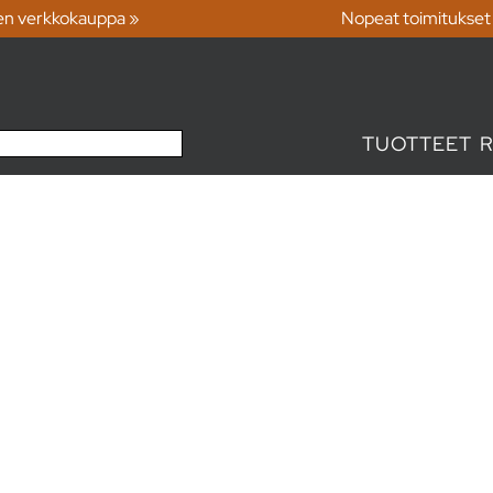
en verkkokauppa »
Nopeat toimitukset
TUOTTEET