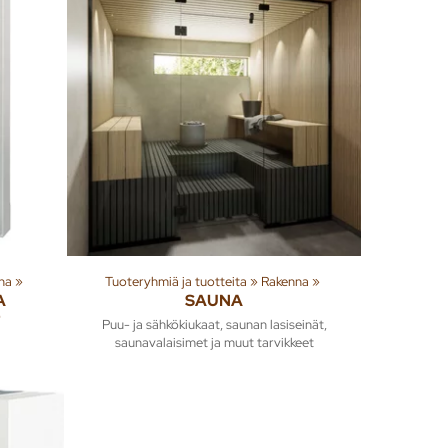
na
‪»
Tuoteryhmiä ja tuotteita
‪»
Rakenna
‪»
A
SAUNA
Puu- ja sähkökiukaat, saunan lasiseinät,
saunavalaisimet ja muut tarvikkeet