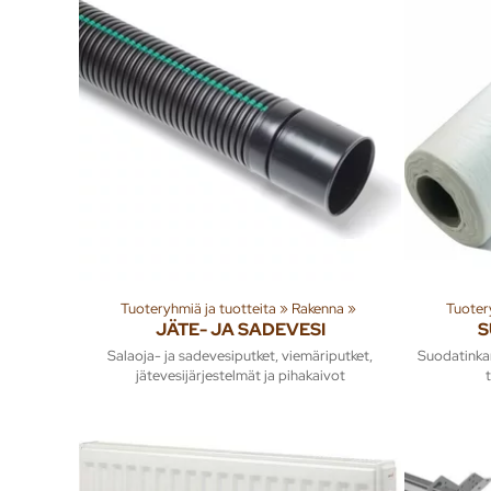
Tuoteryhmiä ja tuotteita
‪»
Rakenna
‪»
Tuoter
JÄTE- JA SADEVESI
S
Salaoja- ja sadevesiputket, viemäriputket,
Suodatinka
jätevesijärjestelmät ja pihakaivot
t