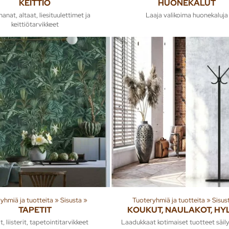
KEITTIÖ
HUONEKALUT
hanat, altaat, liesituulettimet ja
Laaja valikoima huonekaluja
keittiötarvikkeet
yhmiä ja tuotteita
‪»
Sisusta
‪»
Tuoteryhmiä ja tuotteita
‪»
Sisus
TAPETIT
KOUKUT, NAULAKOT, HY
t, liisterit, tapetointitarvikkeet
Laadukkaat kotimaiset tuotteet säil