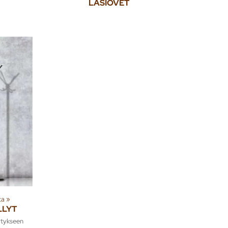
LASIOVET
ta
‪»
LLYT
ytykseen