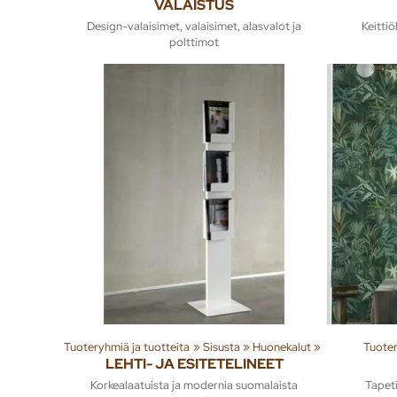
VALAISTUS
Design-valaisimet, valaisimet, alasvalot ja
Keittiö
polttimot
Tuoteryhmiä ja tuotteita
‪»
Sisusta
‪»
Huonekalut
‪»
Tuoter
LEHTI- JA ESITETELINEET
Korkealaatuista ja modernia suomalaista
Tapeti