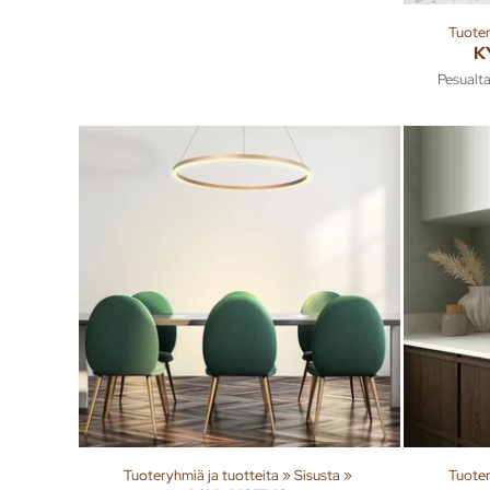
Tuoter
K
Pesualta
Tuoteryhmiä ja tuotteita
‪»
Sisusta
‪»
Tuoter