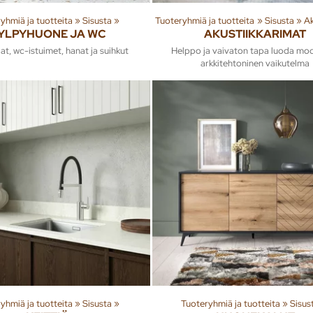
yhmiä ja tuotteita
‪»
Sisusta
‪»
Tuoteryhmiä ja tuotteita
‪»
Sisusta
‪»
Ak
YLPYHUONE JA WC
AKUSTIIKKARIMAT
at, wc-istuimet, hanat ja suihkut
Helppo ja vaivaton tapa luoda mod
arkkitehtoninen vaikutelma
yhmiä ja tuotteita
‪»
Sisusta
‪»
Tuoteryhmiä ja tuotteita
‪»
Sisus