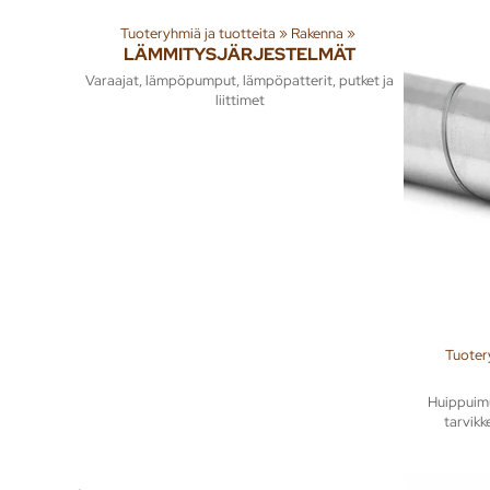
Tuoteryhmiä ja tuotteita
‪»
Rakenna
‪»
LÄMMITYSJÄRJESTELMÄT
Varaajat, lämpöpumput, lämpöpatterit, putket ja
liittimet
Tuoter
Huippuimu
tarvik