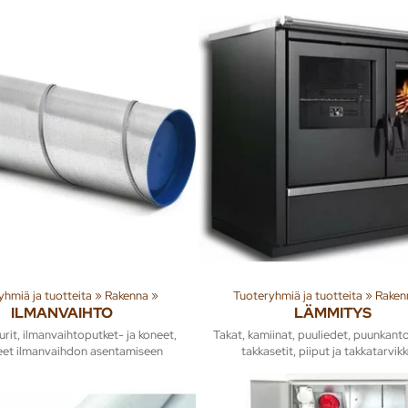
yhmiä ja tuotteita
‪»
Rakenna
‪»
Tuoteryhmiä ja tuotteita
‪»
Raken
ILMANVAIHTO
LÄMMITYS
rit, ilmanvaihtoputket- ja koneet,
Takat, kamiinat, puuliedet, puunkanto
keet ilmanvaihdon asentamiseen
takkasetit, piiput ja takkatarvik