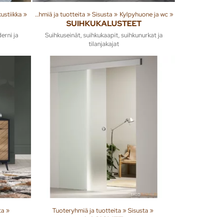
ustiikka
‪»
Tuoteryhmiä ja tuotteita
‪»
Sisusta
‪»
Kylpyhuone ja wc
‪»
SUIHKUKALUSTEET
erni ja
Suihkuseinät, suihkukaapit, suihkunurkat ja
tilanjakajat
ta
‪»
Tuoteryhmiä ja tuotteita
‪»
Sisusta
‪»