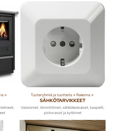
na
‪»
Tuoteryhmiä ja tuotteita
‪»
Rakenna
‪»
SÄHKÖTARVIKKEET
telineet,
Valaisimet, lämmittimet, sähkökeskukset, kaapelit,
keet
pistorasiat ja kytkimet