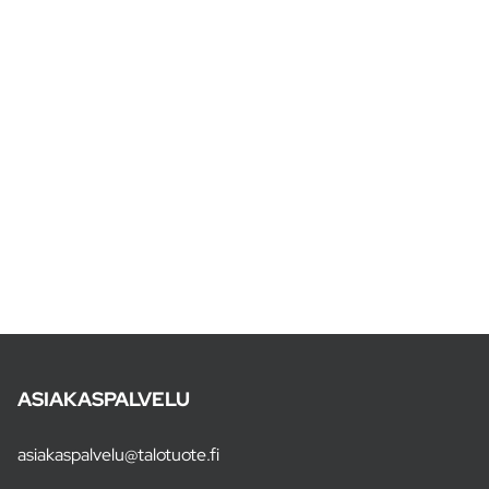
ASIAKASPALVELU
asiakaspalvelu@talotuote.fi