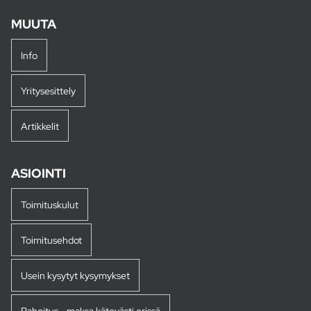
MUUTA
Info
Yritysesittely
Artikkelit
ASIOINTI
Toimituskulut
Toimitusehdot
Usein kysytyt kysymykset
Rahoitus - maksa kätevästi erissä