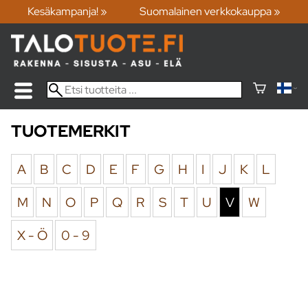
Kesäkampanja! »
Suomalainen verkkokauppa »
TUOTEMERKIT
A
B
C
D
E
F
G
H
I
J
K
L
M
N
O
P
Q
R
S
T
U
V
W
X - Ö
0 - 9