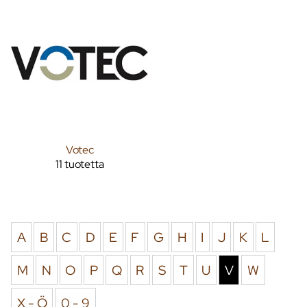
Votec
11 tuotetta
A
B
C
D
E
F
G
H
I
J
K
L
M
N
O
P
Q
R
S
T
U
V
W
X - Ö
0 - 9