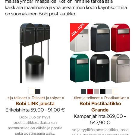
maissa ympäri maapalloa. Koti on ihmisille tärkeä asia
kaikkialla maailmassa ja yhä useamman kodin käyntikorttina
on suomalainen Bobi postilaatikko.
Alk. -10%
ta
‪»
Pihalle
Postilaatikot ja telineet
‪»
Kiinteistötarvikkeet
‪»
Telineet ja tolpat
‪»
‪»
Postilaatikot ja telineet
‪»
Postilaatikot
‪»
Bobi
LINK jalusta
Bobi
Postilaatikko
Erikoishinta
59,00 - 91,00 €
Grande
Kampanjahinta
269,00 -
Bobi Duo on hyvä
547,90 €
postilaatikkoratkaisu kun
asennustilaa on vähän ja postia
Iso ja tyylikäs postilaatikko, jossa
sekä postinsaajia palj...