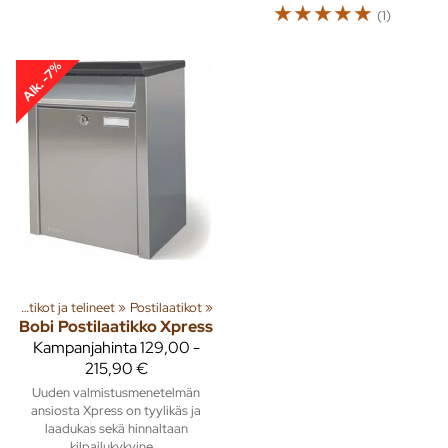
☆
☆
☆
☆
☆
(1)
Alk. -7%
Postilaatikot ja telineet
‪»
Postilaatikot
‪»
Bobi
Postilaatikko Xpress
Kampanjahinta
129,00 -
215,90 €
Uuden valmistusmenetelmän
ansiosta Xpress on tyylikäs ja
laadukas sekä hinnaltaan
kilpailukykyine...