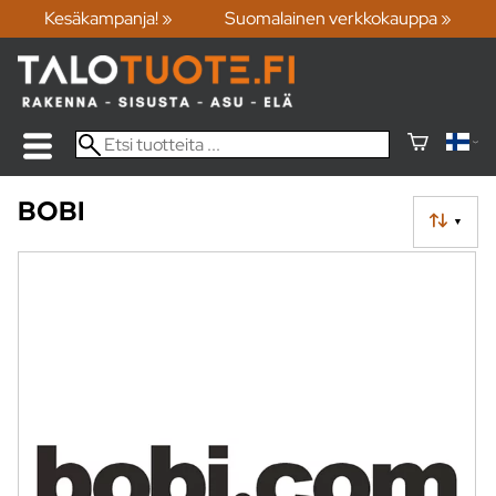
Kesäkampanja! »
Suomalainen verkkokauppa »
BOBI
▼