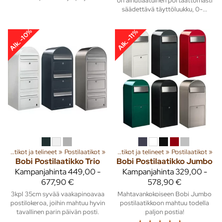
on ainutlaatuinen portaattomasti
säädettävä täyttöluukku, 0-...
Alk. -10%
Alk. -11%
ta
‪»
Pihalle
Postilaatikot ja telineet
‪»
Kiinteistötarvikkeet
‪»
Postilaatikot
‪»
‪»
Postilaatikot ja telineet
‪»
Postilaatikot
‪»
Bobi
Postilaatikko Trio
Bobi
Postilaatikko Jumbo
Kampanjahinta
449,00 -
Kampanjahinta
329,00 -
677,90 €
578,90 €
3kpl 35cm syvää vaakapinoavaa
Mahtavankokoiseen Bobi Jumbo
postilokeroa, joihin mahtuu hyvin
postilaatikkoon mahtuu todella
tavallinen parin päivän posti.
paljon postia!