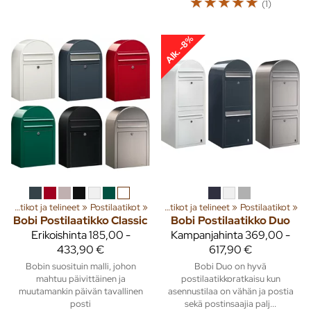
☆
☆
☆
☆
☆
(1)
Alk. -8%
ta
‪»
Pihalle
Postilaatikot ja telineet
‪»
Kiinteistötarvikkeet
‪»
Postilaatikot
‪»
‪»
Postilaatikot ja telineet
‪»
Postilaatikot
‪»
Bobi
Postilaatikko Classic
Bobi
Postilaatikko Duo
Erikoishinta
185,00 -
Kampanjahinta
369,00 -
433,90 €
617,90 €
Bobin suosituin malli, johon
Bobi Duo on hyvä
mahtuu päivittäinen ja
postilaatikkoratkaisu kun
muutamankin päivän tavallinen
asennustilaa on vähän ja postia
posti
sekä postinsaajia palj...