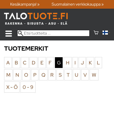
Kesäkampanja! »
Suomalainen verkkokauppa »
TUOTEMERKIT
A
B
C
D
E
F
G
H
I
J
K
L
M
N
O
P
Q
R
S
T
U
V
W
X - Ö
0 - 9