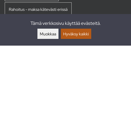
Rahoitus - maksa kätevästi erissä
Tämä verkkosivu käyttää evästeitä.
Palautukset
Muokkaa
Hyväksy kaikki