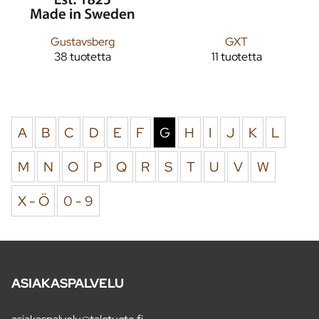
Gustavsberg
GXT
38 tuotetta
11 tuotetta
A
B
C
D
E
F
G
H
I
J
K
L
M
N
O
P
Q
R
S
T
U
V
W
X - Ö
0 - 9
ASIAKASPALVELU