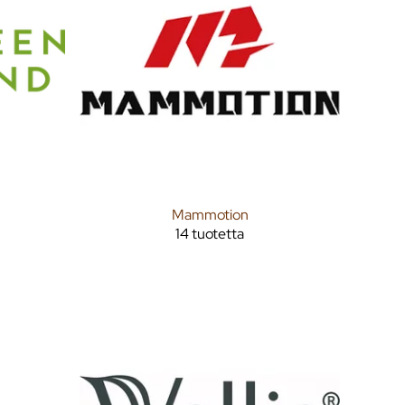
Mammotion
14 tuotetta