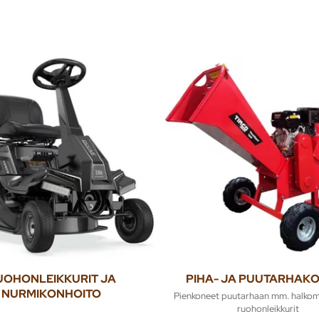
UOHONLEIKKURIT JA
PIHA- JA PUUTARHAK
NURMIKONHOITO
Pienkoneet puutarhaan mm. halkom
ruohonleikkurit