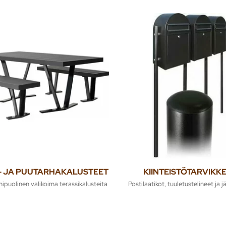
- JA PUUTARHAKALUSTEET
KIINTEISTÖTARVIKK
nipuolinen valikoima terassikalusteita
Postilaatikot, tuuletustelineet ja 