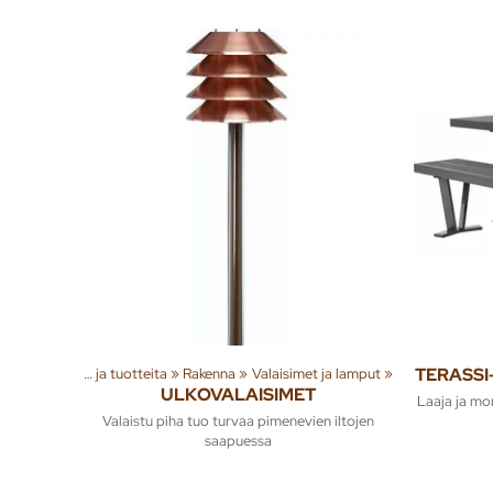
Tuoteryhmiä ja tuotteita
‪»
Rakenna
‪»
Valaisimet ja lamput
‪»
TERASSI
ULKOVALAISIMET
Laaja ja mo
Valaistu piha tuo turvaa pimenevien iltojen
saapuessa