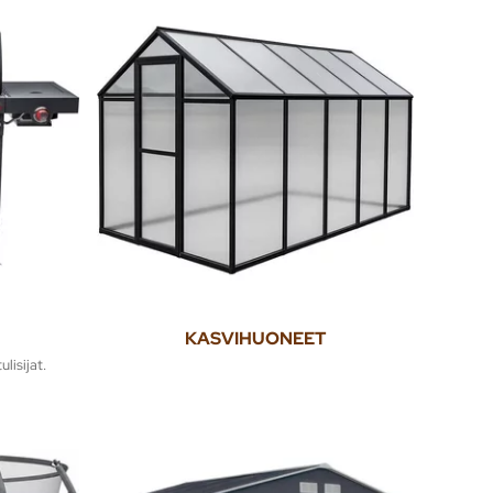
KASVIHUONEET
ulisijat.