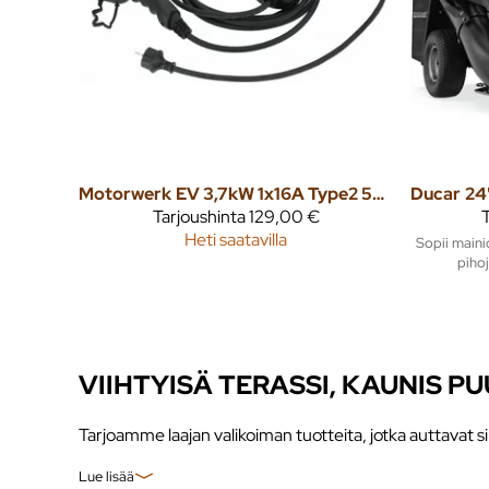
Motorwerk
EV 3,7kW 1x16A Type2 5m sähköauton latausasema
Ducar
Tarjoushinta
129,00 €
T
Heti saatavilla
Sopii maini
pihoj
VIIHTYISÄ TERASSI, KAUNIS 
Tarjoamme laajan valikoiman tuotteita, jotka auttavat s
Lue lisää