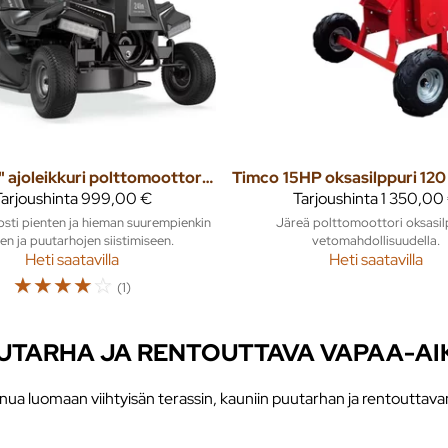
24" ajoleikkuri polttomoottorilla
Timco
arjoushinta
999,00 €
Tarjoushinta
1 350,00
osti pienten ja hieman suurempienkin
Järeä polttomoottori oksasil
en ja puutarhojen siistimiseen.
vetomahdollisuudella.
Heti saatavilla
Heti saatavilla
☆
☆
☆
☆
☆
(1)
PUUTARHA JA RENTOUTTAVA VAPAA-AI
inua luomaan viihtyisän terassin, kauniin puutarhan ja rentouttava