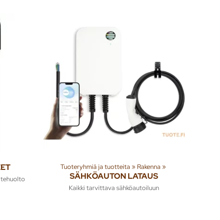
EET
Tuoteryhmiä ja tuotteita
‪»
Rakenna
‪»
SÄHKÖAUTON LATAUS
jätehuolto
Kaikki tarvittava sähköautoiluun