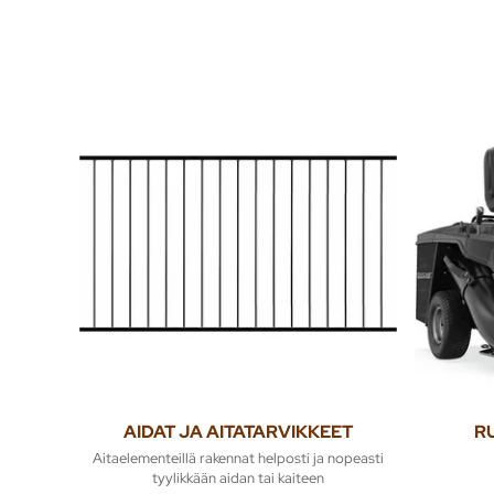
AIDAT JA AITATARVIKKEET
R
Aitaelementeillä rakennat helposti ja nopeasti
tyylikkään aidan tai kaiteen