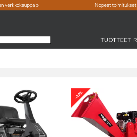
en verkkokauppa »
Nopeat toimitukset
TUOTTEET
-29%