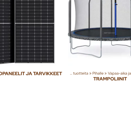
PANEELIT JA TARVIKKEET
Tuoteryhmiä ja tuotteita
‪»
Pihalle
‪»
Vapaa-aika ja
TRAMPOLIINIT