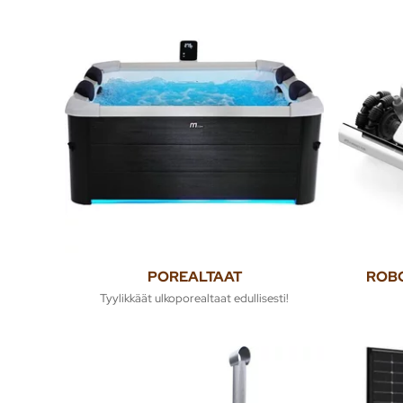
POREALTAAT
ROBO
Tyylikkäät ulkoporealtaat edullisesti!