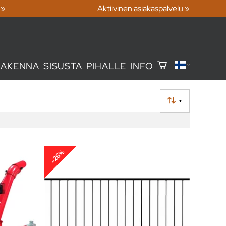
 »
Aktiivinen asiakaspalvelu »
RAKENNA
SISUSTA
PIHALLE
INFO
▼
-26%