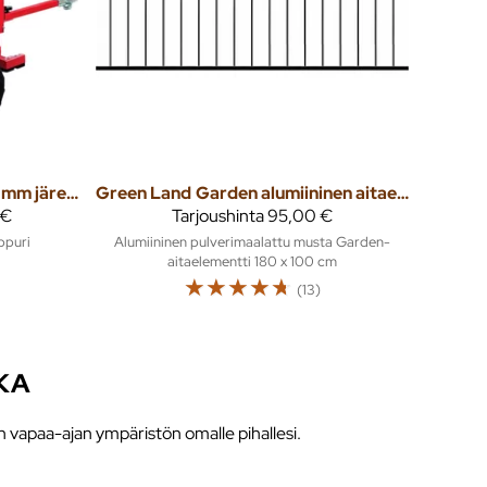
15HP oksasilppuri 120 mm järeä polttomoottori oksasilppuri
Green Land
Garden alumiininen aitaelementti 100x180cm, musta
 €
Tarjoushinta
95,00 €
ppuri
Alumiininen pulverimaalattu musta Garden-
aitaelementti 180 x 100 cm
☆
☆
☆
☆
☆
(13)
KA
n vapaa-ajan ympäristön omalle pihallesi.