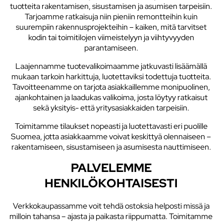
tuotteita rakentamisen, sisustamisen ja asumisen tarpeisiin.
Tarjoamme ratkaisuja niin pieniin remontteihin kuin
suurempiin rakennusprojekteihin – kaiken, mitä tarvitset
kodin tai toimitilojen viimeistelyyn ja viihtyvyyden
parantamiseen.
Laajennamme tuotevalikoimaamme jatkuvasti lisäämällä
mukaan tarkoin harkittuja, luotettaviksi todettuja tuotteita.
Tavoitteenamme on tarjota asiakkaillemme monipuolinen,
ajankohtainen ja laadukas valikoima, josta löytyy ratkaisut
sekä yksityis- että yritysasiakkaiden tarpeisiin.
Toimitamme tilaukset nopeasti ja luotettavasti eri puolille
Suomea, jotta asiakkaamme voivat keskittyä olennaiseen –
rakentamiseen, sisustamiseen ja asumisesta nauttimiseen.
PALVELEMME
HENKILÖKOHTAISESTI
Verkkokaupassamme voit tehdä ostoksia helposti missä ja
milloin tahansa – ajasta ja paikasta riippumatta. Toimitamme