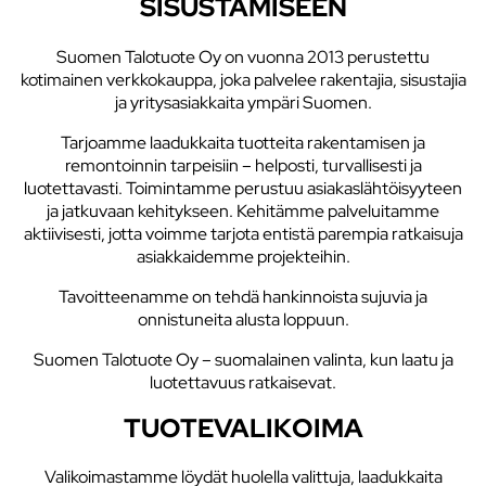
SISUSTAMISEEN
Suomen Talotuote Oy on vuonna 2013 perustettu
kotimainen verkkokauppa, joka palvelee rakentajia, sisustajia
ja yritysasiakkaita ympäri Suomen.
Tarjoamme laadukkaita tuotteita rakentamisen ja
remontoinnin tarpeisiin – helposti, turvallisesti ja
luotettavasti. Toimintamme perustuu asiakaslähtöisyyteen
ja jatkuvaan kehitykseen. Kehitämme palveluitamme
aktiivisesti, jotta voimme tarjota entistä parempia ratkaisuja
asiakkaidemme projekteihin.
Tavoitteenamme on tehdä hankinnoista sujuvia ja
onnistuneita alusta loppuun.
Suomen Talotuote Oy – suomalainen valinta, kun laatu ja
luotettavuus ratkaisevat.
TUOTEVALIKOIMA
Valikoimastamme löydät huolella valittuja, laadukkaita