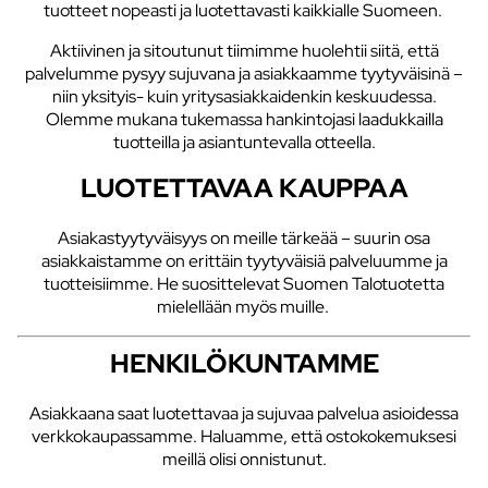
tuotteet nopeasti ja luotettavasti kaikkialle Suomeen.
Aktiivinen ja sitoutunut tiimimme huolehtii siitä, että
palvelumme pysyy sujuvana ja asiakkaamme tyytyväisinä –
niin yksityis- kuin yritysasiakkaidenkin keskuudessa.
Olemme mukana tukemassa hankintojasi laadukkailla
tuotteilla ja asiantuntevalla otteella.
LUOTETTAVAA KAUPPAA
Asiakastyytyväisyys on meille tärkeää – suurin osa
asiakkaistamme on erittäin tyytyväisiä palveluumme ja
tuotteisiimme. He suosittelevat Suomen Talotuotetta
mielellään myös muille.
HENKILÖKUNTAMME
Asiakkaana saat luotettavaa ja sujuvaa palvelua asioidessa
verkkokaupassamme. Haluamme, että ostokokemuksesi
meillä olisi onnistunut.