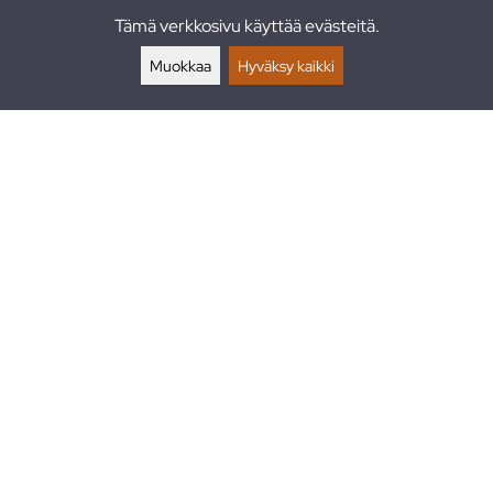
Tämä verkkosivu käyttää evästeitä.
Palautukset
Muokkaa
Hyväksy kaikki