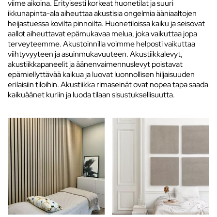
viime aikoina. Erityisesti korkeat huonetilat ja suuri
ikkunapinta-ala aiheuttaa akustisia ongelmia ääniaaltojen
heijastuessa kovilta pinnoilta. Huonetiloissa kaiku ja seisovat
aallot aiheuttavat epämukavaa melua, joka vaikuttaa jopa
terveyteemme. Akustoinnilla voimme helposti vaikuttaa
viihtyvyyteen ja asuinmukavuuteen. Akustiikkalevyt,
akustiikkapaneelit ja äänenvaimennuslevyt poistavat
epämiellyttävää kaikua ja luovat luonnollisen hiljaisuuden
erilaisiin tiloihin. Akustiikka rimaseinät ovat nopea tapa saada
kaikuäänet kuriin ja luoda tilaan sisustuksellisuutta.