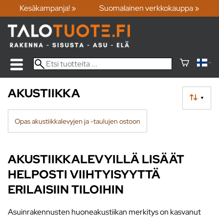
Kesäkampanja! »
Suomalainen verkkokauppa »
AKUSTIIKKA
▼
Opas akustiikkalevyjen ja -taulujen ostoon
AKUSTIIKKALEVYILLÄ LISÄÄT
HELPOSTI VIIHTYISYYTTÄ
ERILAISIIN TILOIHIN
Asuinrakennusten huoneakustiikan merkitys on kasvanut