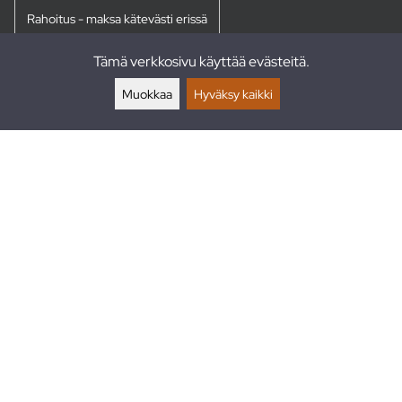
Rahoitus - maksa kätevästi erissä
Tämä verkkosivu käyttää evästeitä.
Palautukset
Muokkaa
Hyväksy kaikki