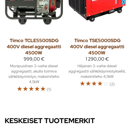
Timco
TCLE5500SDG
Timco
TSE5000SDG
400V diesel aggregaatti
400V diesel aggregaatti
4500W
4500W
999,00 €
1 290,00 €
Monipuolinen 3-vaihe diesel
Hiljainen 3-vaihe diesel
aggregaatti, akulla toimiva
aggregaatti sähkökäynnistyksellä,
sähkökäynnistys, maksimiteho
maksimiteho 4,5kW
4,5kW
☆
☆
☆
☆
☆
(2)
☆
☆
☆
☆
☆
(1)
KESKEISET TUOTEMERKIT