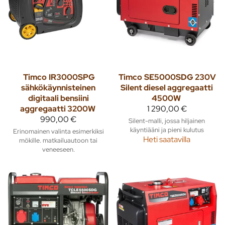
Timco
IR3000SPG
Timco
SE5000SDG 230V
sähkökäynnisteinen
Silent diesel aggregaatti
digitaali bensiini
4500W
aggregaatti 3200W
1 290,00 €
990,00 €
Silent-malli, jossa hiljainen
käyntiääni ja pieni kulutus
Erinomainen valinta esimerkiksi
Heti saatavilla
mökille. matkailuautoon tai
veneeseen.