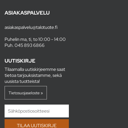
ASIAKASPALVELU
asiakaspalvelu@talotuote.fi
Puhelin ma, ti, to 10:00 - 14:00
Puh.
045 893 6866
UUTISKIRJE
Tilaamalla uutiskirjeemme saat
tietoa tarjouksistamme, sekä
uusista tuotteista!
Tietosuojaseloste »