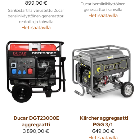
899,00 €
Ducar bensiinikäyttöinen
generaattori kahvalla
Sähköstartilla varustettu Ducar
Heti saatavilla
bensiinikäyttöinen generaattori
renkailla ja kahvalla
Heti saatavilla
Ducar
DGT23000E
Kärcher aggregaatti
aggregaatti
PGG 3/1
3 890,00 €
649,00 €
Heti saatavilla