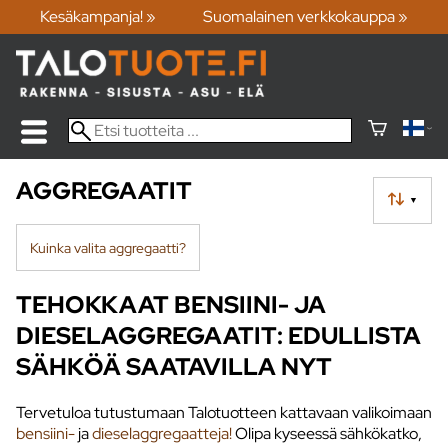
Kesäkampanja! »
Suomalainen verkkokauppa »
AGGREGAATIT
▼
Kuinka valita aggregaatti?
TEHOKKAAT BENSIINI- JA
DIESELAGGREGAATIT: EDULLISTA
SÄHKÖÄ SAATAVILLA NYT
Tervetuloa tutustumaan Talotuotteen kattavaan valikoimaan
bensiini-
ja
dieselaggregaatteja!
Olipa kyseessä sähkökatko,