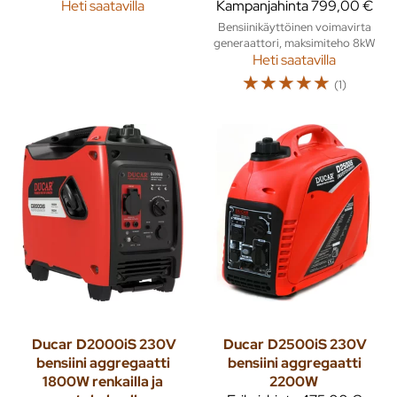
Heti saatavilla
Kampanjahinta
799,00 €
Bensiinikäyttöinen voimavirta
generaattori, maksimiteho 8kW
Heti saatavilla
☆
☆
☆
☆
☆
(1)
Ducar
D2000iS 230V
Ducar
D2500iS 230V
bensiini aggregaatti
bensiini aggregaatti
1800W renkailla ja
2200W