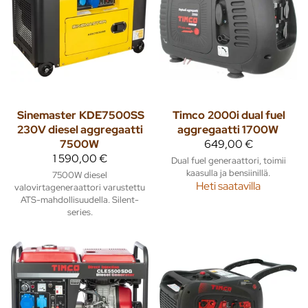
Sinemaster
KDE7500SS
Timco
2000i dual fuel
230V diesel aggregaatti
aggregaatti 1700W
7500W
649,00 €
1 590,00 €
Dual fuel generaattori, toimii
kaasulla ja bensiinillä.
7500W diesel
Heti saatavilla
valovirtageneraattori varustettu
ATS-mahdollisuudella. Silent-
series.