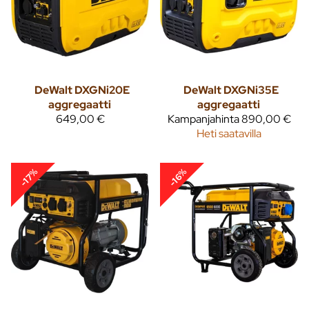
DeWalt DXGNi20E
DeWalt DXGNi35E
aggregaatti
aggregaatti
649,00 €
Kampanjahinta
890,00 €
Heti saatavilla
-17%
-16%