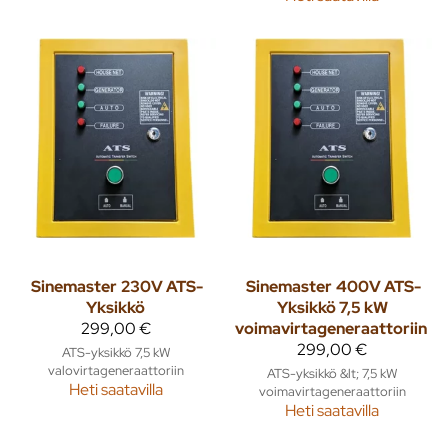
Sinemaster
230V ATS-
Sinemaster
400V ATS-
Yksikkö
Yksikkö 7,5 kW
299,00 €
voimavirtageneraattoriin
299,00 €
ATS-yksikkö 7,5 kW
valovirtageneraattoriin
ATS-yksikkö &lt; 7,5 kW
Heti saatavilla
voimavirtageneraattoriin
Heti saatavilla