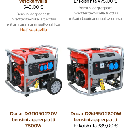
vetokahvalla
Erikoishinta
475,00 €
549,00 €
Bensiini aggregaatti
invertteritekniikalla tuottaa
Bensiini aggregaatti
erittäin tasaista siniaalto sähköä
invertteritekniikalla tuottaa
erittäin tasaista siniaalto sähköä
Heti saatavilla
Ducar
DG11050 230V
Ducar
DG4650 2800W
bensiini aggregaatti
bensiini aggregaatti
7500W
Erikoishinta
389,00 €