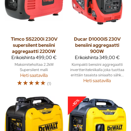
Timco
SS2200i 230V
Ducar
D1000iS 230V
supersilent bensiini
bensiini aggregaatti
aggregaatti 2200W
900W
Erikoishinta
499,00 €
Erikoishinta
349,00 €
Maksimiteholtaa 2.2kW
Kompakti bensiini aggregaatti
Supersilent malli
invertteritekniikalla joka tuottaa
Heti saatavilla
erittäin tasaista siniaalto sähk...
Heti saatavilla
☆
☆
☆
☆
☆
(1)
-10%