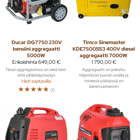
Ducar
DG7750 230V
Timco
Sinemaster
bensiini aggregaatti
KDE7500SS3 400V diesel
5000W
aggregaatti 7000W
Erikoishinta
649,00 €
1 790,00 €
Tässä aggregaatissa on sekä käsi-
Aggregaatti on pakattu
että sähkökäynnistys
hiljentävän kuoren sisälle ja
Heti saatavilla
toisessa päädyssä on
äänenvaimennin
☆
☆
☆
☆
☆
(1)