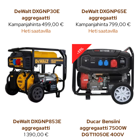
DeWalt DXGNP30E
DeWalt DXGNP65E
aggregaatti
aggregaatti
Kampanjahinta
499,00 €
Kampanjahinta
799,00 €
Heti saatavilla
Heti saatavilla
-11%
DeWalt DXGNP853E
Ducar
Bensiini
aggregaatti
aggregaatti 7500W
1 390,00 €
DGT11050E 400V