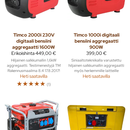
Timco
2000i 230V
Timco
1000i digitaali
digitaali bensiini
bensiini aggregaatti
aggregaatti 1600W
900W
Erikoishinta
449,00 €
399,00 €
Hiljainen salkkumallin 1,6kW
Siniaaltotekniikalla varustettu
aggregaatti. Testimenestyjä TM
hiljainen salkkumallin aggregaatti
Rakennusmaailma 8.4 17.8.2017!
myös herkemmille laitteille
Heti saatavilla
Heti saatavilla
☆
☆
☆
☆
☆
(1)