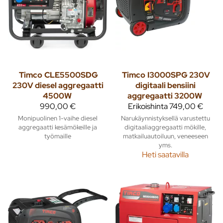
Timco
CLE5500SDG
Timco
I3000SPG 230V
230V diesel aggregaatti
digitaali bensiini
4500W
aggregaatti 3200W
990,00 €
Erikoishinta
749,00 €
Monipuolinen 1-vaihe diesel
Narukäynnistyksellä varustettu
aggregaatti kesämökeille ja
digitaaliaggregaatti mökille,
työmaille
matkailuautoiluun, veneeseen
yms.
Heti saatavilla