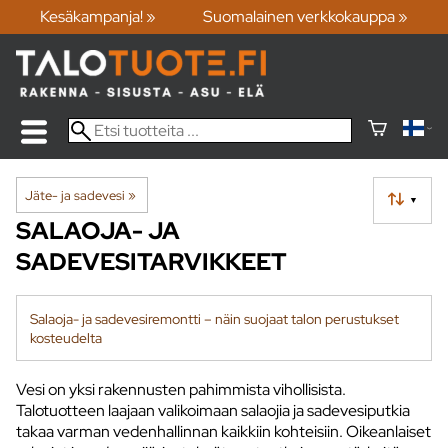
Kesäkampanja! »
Suomalainen verkkokauppa »
Jäte- ja sadevesi
‪»
▼
SALAOJA- JA
SADEVESITARVIKKEET
Salaoja- ja sadevesiremontti – näin suojaat talon perustukset
kosteudelta
Vesi on yksi rakennusten pahimmista vihollisista.
Talotuotteen laajaan valikoimaan salaojia ja sadevesiputkia
takaa varman vedenhallinnan kaikkiin kohteisiin. Oikeanlaiset