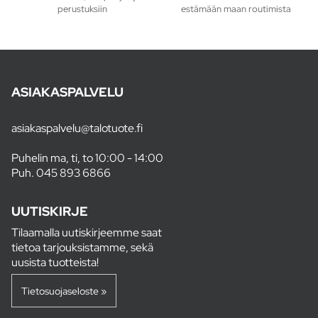
perustuksiin
estämään maan routimista
ASIAKASPALVELU
asiakaspalvelu@talotuote.fi
Puhelin ma, ti, to 10:00 - 14:00
Puh.
045 893 6866
UUTISKIRJE
Tilaamalla uutiskirjeemme saat
tietoa tarjouksistamme, sekä
uusista tuotteista!
Tietosuojaseloste »