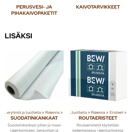
PERUSVESI- JA
KAIVOTARVIKKEET
PIHAKAIVOPAKETIT
LISÄKSI
Tuoteryhmiä ja tuotteita
‪»
Rakenna
‪»
Tuoteryhmiä ja tuotteita
‪»
Rakenna
‪»
Eristeet
‪»
SUODATINKANKAAT
ROUTAERISTEET
Suodatinkankaat pihan ja maan
Routaeristeitä käytetään
rakentamiseen, tienpohjiin ja
kaikenlaisessa rakentamisessa