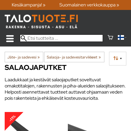
Kesäkampanja! »
Suomalainen verkkokauppa »
Jäte- ja sadevesi
‪»
Salaoja- ja sadevesitarvikkeet
‪»
▼
SALAOJAPUTKET
Laadukkaat ja kestävät salaojaputket soveltuvat
omakotitalojen, rakennusten ja piha-alueiden salaojitukseen.
Helposti asennettavat tuotteet auttavat ohjaamaan veden
pois rakenteista ja ehkäisevät kosteusvaurioita.
-11%