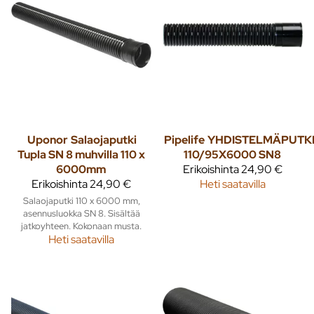
Uponor
Salaojaputki
Pipelife
YHDISTELMÄPUTK
Tupla SN 8 muhvilla 110 x
110/95X6000 SN8
6000mm
Erikoishinta
24,90 €
Erikoishinta
24,90 €
Heti saatavilla
Salaojaputki 110 x 6000 mm,
asennusluokka SN 8. Sisältää
jatkoyhteen. Kokonaan musta.
Heti saatavilla