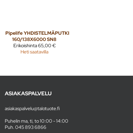
Pipelife
YHDISTELMÄPUTKI
160/138X6000 SN8
Erikoishinta
65,00 €
Heti saatavilla
ASIAKASPALVELU
asiakaspalvelu@talotuote.fi
Puhelin ma, ti, to 10:00 - 14:00
Puh.
045 893 6866