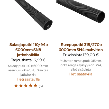
Salaojaputki 110/94 x
Rumpuputki 315/270 x
6000mm SN8
6000mm SN4 muhviton
jatkoholkilla
Erikoishinta
139,00 €
Tarjoushinta
16,99 €
Muhviton rumpuputki 315mm,
jonka rengasjäykkyys on SN4,
Salaojaputki 110 x 6000 mm,
sileä sisäpinta
asennusluokka SN8. Sisältää
Heti saatavilla
jatkoholkin.
Heti saatavilla
☆
☆
☆
☆
☆
(5)