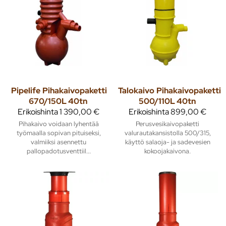
Pipelife
Pihakaivopaketti
Talokaivo
Pihakaivopaketti
670/150L 40tn
500/110L 40tn
Erikoishinta
1 390,00 €
Erikoishinta
899,00 €
Pihakaivo voidaan lyhentää
Perusvesikaivopaketti
työmaalla sopivan pituiseksi,
valurautakansistolla 500/315,
valmiiksi asennettu
käyttö salaoja- ja sadevesien
pallopadotusventtiil...
kokoojakaivona.