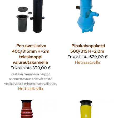
Perusvesikaivo
Pihakaivopaketti
400/315mm H=2m
500/315 H=2,0m
teleskooppi
Erikoishinta
629,00 €
valurautakannella
Heti saatavilla
Erikoishinta
399,00 €
Kestävä rakenne ja helppo
asennettavuus tekevät tästä
vesikaivosta erinomaisen valinnan.
Heti saatavilla