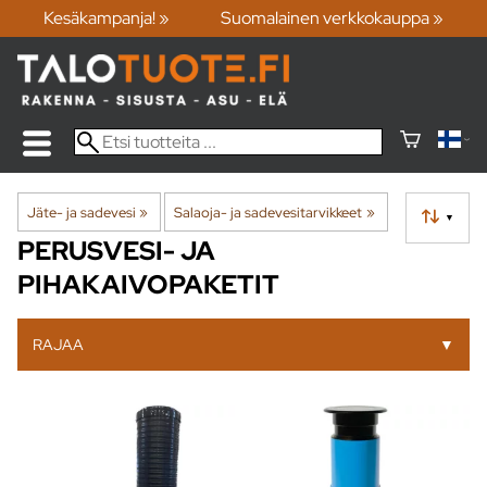
Kesäkampanja! »
Suomalainen verkkokauppa »
Jäte- ja sadevesi
‪»
Salaoja- ja sadevesitarvikkeet
‪»
▼
PERUSVESI- JA
PIHAKAIVOPAKETIT
RAJAA
▼