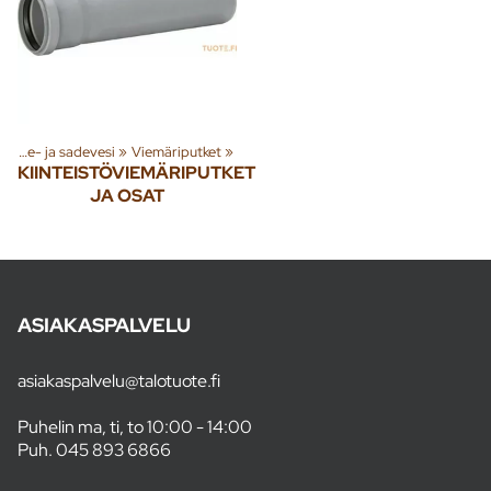
»
Jäte- ja sadevesi
‪»
Viemäriputket
‪»
KIINTEISTÖVIEMÄRIPUTKET
JA OSAT
ASIAKASPALVELU
asiakaspalvelu@talotuote.fi
Puhelin ma, ti, to 10:00 - 14:00
Puh.
045 893 6866