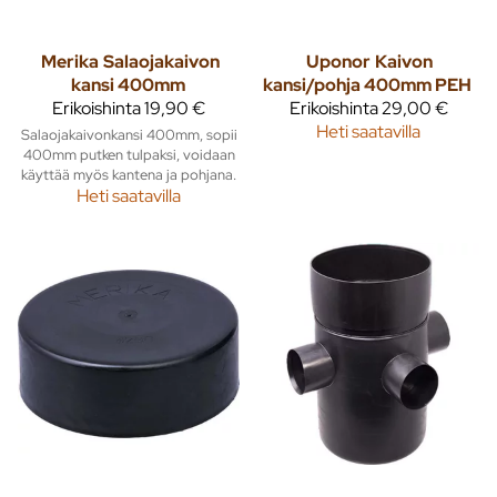
Merika
Salaojakaivon
Uponor
Kaivon
kansi 400mm
kansi/pohja 400mm PEH
Erikoishinta
19,90 €
Erikoishinta
29,00 €
Heti saatavilla
Salaojakaivonkansi 400mm, sopii
400mm putken tulpaksi, voidaan
käyttää myös kantena ja pohjana.
Heti saatavilla