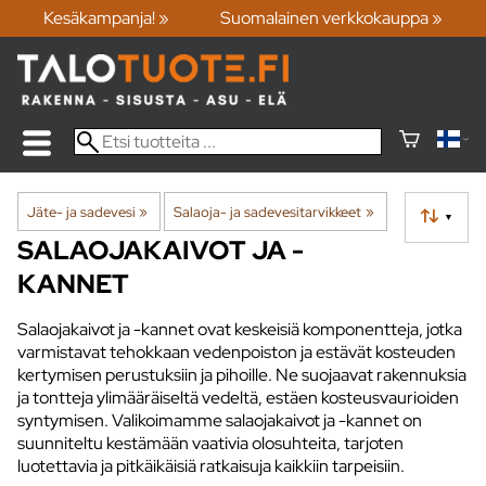
Kesäkampanja! »
Suomalainen verkkokauppa »
Jäte- ja sadevesi
‪»
Salaoja- ja sadevesitarvikkeet
‪»
▼
SALAOJAKAIVOT JA -
KANNET
Salaojakaivot ja -kannet ovat keskeisiä komponentteja, jotka
varmistavat tehokkaan vedenpoiston ja estävät kosteuden
kertymisen perustuksiin ja pihoille. Ne suojaavat rakennuksia
ja tontteja ylimääräiseltä vedeltä, estäen kosteusvaurioiden
syntymisen. Valikoimamme salaojakaivot ja -kannet on
suunniteltu kestämään vaativia olosuhteita, tarjoten
luotettavia ja pitkäikäisiä ratkaisuja kaikkiin tarpeisiin.