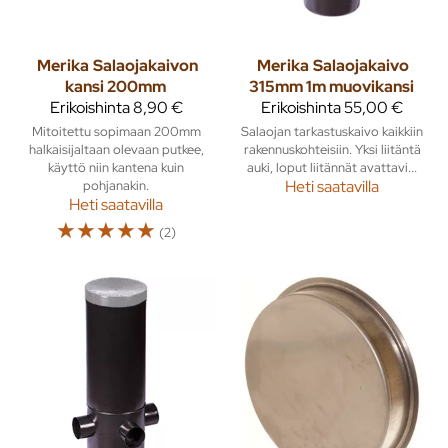
Merika
Salaojakaivon
Merika
Salaojakaivo
kansi 200mm
315mm 1m muovikansi
Erikoishinta
8,90 €
Erikoishinta
55,00 €
Mitoitettu sopimaan 200mm
Salaojan tarkastuskaivo kaikkiin
halkaisijaltaan olevaan putkee,
rakennuskohteisiin. Yksi liitäntä
käyttö niin kantena kuin
auki, loput liitännät avattavi...
pohjanakin.
Heti saatavilla
Heti saatavilla
☆
☆
☆
☆
☆
(2)