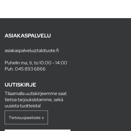
ASIAKASPALVELU
asiakaspalvelu@talotuote.fi
Puhelin ma, ti, to 10:00 - 14:00
Puh.
045 893 6866
UUTISKIRJE
Tilaamalla uutiskirjeemme saat
tietoa tarjouksistamme, sekä
uusista tuotteista!
Tietosuojaseloste »