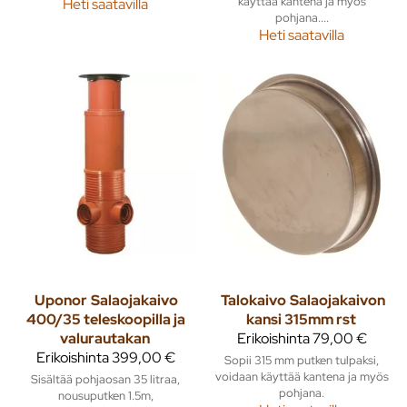
käyttää kantena ja myös
Heti saatavilla
pohjana....
Heti saatavilla
Uponor
Salaojakaivo
Talokaivo
Salaojakaivon
400/35 teleskoopilla ja
kansi 315mm rst
valurautakan
Erikoishinta
79,00 €
Erikoishinta
399,00 €
Sopii 315 mm putken tulpaksi,
voidaan käyttää kantena ja myös
Sisältää pohjaosan 35 litraa,
pohjana.
nousuputken 1.5m,