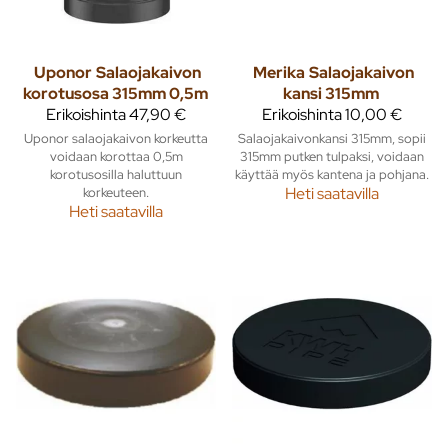
Uponor
Salaojakaivon
Merika
Salaojakaivon
korotusosa 315mm 0,5m
kansi 315mm
Erikoishinta
47,90 €
Erikoishinta
10,00 €
Uponor salaojakaivon korkeutta
Salaojakaivonkansi 315mm, sopii
voidaan korottaa 0,5m
315mm putken tulpaksi, voidaan
korotusosilla haluttuun
käyttää myös kantena ja pohjana.
korkeuteen.
Heti saatavilla
Heti saatavilla