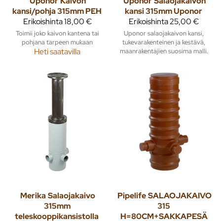
Uponor
Kaivon
Uponor
Salaojakaivon
kansi/pohja 315mm PEH
kansi 315mm Uponor
Erikoishinta
18,00 €
Erikoishinta
25,00 €
Toimii joko kaivon kantena tai
Uponor salaojakaivon kansi,
pohjana tarpeen mukaan
tukevarakenteinen ja kestävä,
Heti saatavilla
maanrakentajien suosima malli.
Merika
Salaojakaivo
Pipelife
SALAOJAKAIVO
315mm
315
teleskooppikansistolla
H=80CM+SAKKAPESÄ