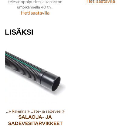
Heti saatavilla
teleskooppiputken ja kansiston
umpikannella 40 tn...
Heti saatavilla
LISÄKSI
teita
‪»
Rakenna
‪»
Jäte- ja sadevesi
‪»
SALAOJA- JA
SADEVESITARVIKKEET