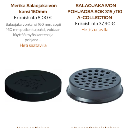
Merika
Salaojakaivon
SALAOJAKAIVON
kansi 160mm
POHJAOSA SOK 315 /110
Erikoishinta
8,00 €
A-COLLECTION
Erikoishinta
37,90 €
Salaojakaivonkansi 160 mm, sopii
Heti saatavilla
160 mm putken tulpaksi, voidaan
käyttää myös kantena ja
pohjana....
Heti saatavilla