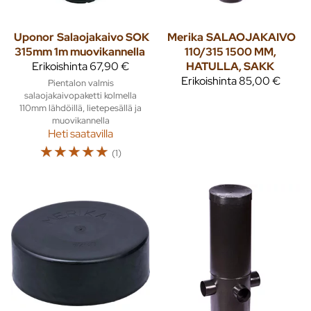
Uponor
Salaojakaivo SOK
Merika
SALAOJAKAIVO
315mm 1m muovikannella
110/315 1500 MM,
Erikoishinta
67,90 €
HATULLA, SAKK
Erikoishinta
85,00 €
Pientalon valmis
salaojakaivopaketti kolmella
110mm lähdöillä, lietepesällä ja
muovikannella
Heti saatavilla
☆
☆
☆
☆
☆
(1)