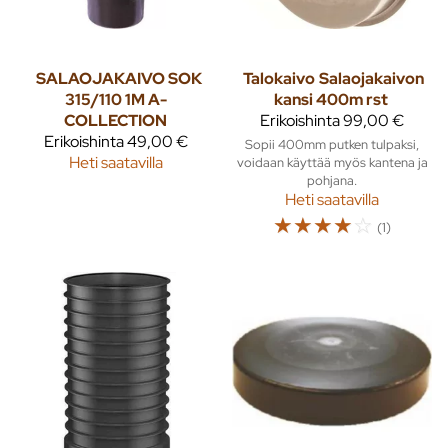
SALAOJAKAIVO SOK
Talokaivo
Salaojakaivon
315/110 1M A-
kansi 400m rst
COLLECTION
Erikoishinta
99,00 €
Erikoishinta
49,00 €
Sopii 400mm putken tulpaksi,
Heti saatavilla
voidaan käyttää myös kantena ja
pohjana.
Heti saatavilla
☆
☆
☆
☆
☆
(1)