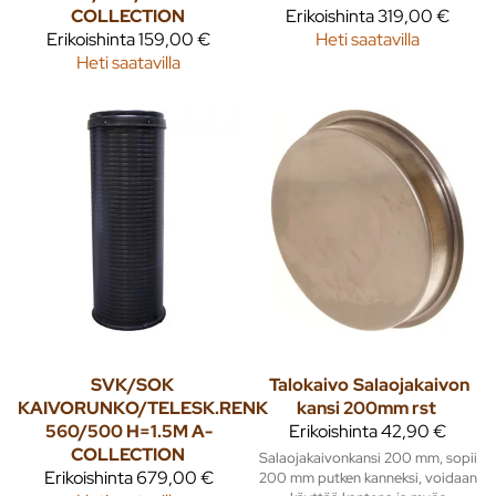
COLLECTION
Erikoishinta
319,00 €
Erikoishinta
159,00 €
Heti saatavilla
Heti saatavilla
SVK/SOK
Talokaivo
Salaojakaivon
KAIVORUNKO/TELESK.RENK
kansi 200mm rst
560/500 H=1.5M A-
Erikoishinta
42,90 €
COLLECTION
Salaojakaivonkansi 200 mm, sopii
Erikoishinta
679,00 €
200 mm putken kanneksi, voidaan