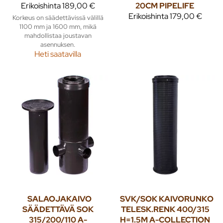
Erikoishinta
189,00 €
20CM PIPELIFE
Erikoishinta
179,00 €
Korkeus on säädettävissä välillä
1100 mm ja 1600 mm, mikä
mahdollistaa joustavan
asennuksen.
Heti saatavilla
SALAOJAKAIVO
SVK/SOK KAIVORUNKO
SÄÄDETTÄVÄ SOK
TELESK.RENK 400/315
315/200/110 A-
H=1.5M A-COLLECTION