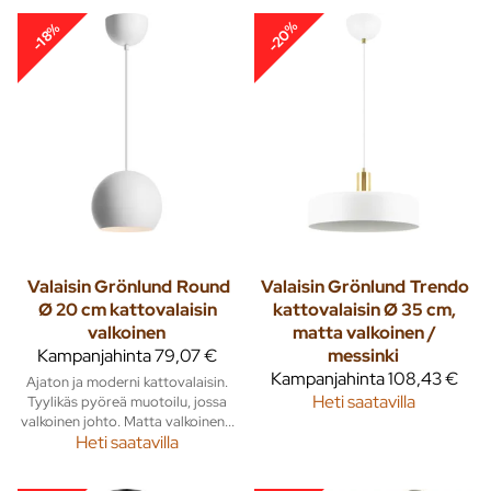
-20%
-18%
Valaisin Grönlund
Round
Valaisin Grönlund
Trendo
Ø 20 cm kattovalaisin
kattovalaisin Ø 35 cm,
valkoinen
matta valkoinen /
Kampanjahinta
79,07 €
messinki
Kampanjahinta
108,43 €
Ajaton ja moderni kattovalaisin.
Heti saatavilla
Tyylikäs pyöreä muotoilu, jossa
valkoinen johto. Matta valkoinen...
Heti saatavilla