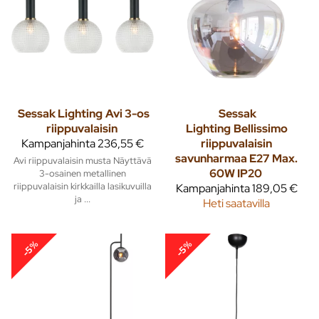
Sessak Lighting
Avi 3-os
Sessak
riippuvalaisin
Lighting
Bellissimo
Kampanjahinta
236,55 €
riippuvalaisin
savunharmaa E27 Max.
Avi riippuvalaisin musta Näyttävä
60W IP20
3-osainen metallinen
riippuvalaisin kirkkailla lasikuvuilla
Kampanjahinta
189,05 €
ja ...
Heti saatavilla
-5%
-5%