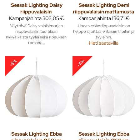
Sessak Lighting
Daisy
Sessak Lighting
Demi
riippuvalaisin
riippuvalaisin mattamusta
Kampanjahinta
303,05 €
Kampanjahinta
136,71 €
Näyttävä Daisy valaisinsarjan
Upea verkkoriippuvalaisin on
riippuvalaisin tuo tilaan
helppo sijoittaa erilaisiin tiloihin ja
nykyaikaista tyyliä sekä ripauksen
tyyleihin.
romant...
Heti saatavilla
-5%
-5%
Sessak Lighting
Ebba
Sessak Lighting
Ebba