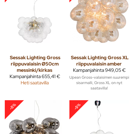
Sessak Lighting
Gross
Sessak Lighting
Gross XL
riippuvalaisin Ø50cm
riippuvalaisin amber
messinki/kirkas
Kampanjahinta
949,05 €
Kampanjahinta
655,41 €
Upean Gross-valaisimen suurempi
Heti saatavilla
sisarmalli, Gross XL on nyt
saatavilla!
-5%
-5%