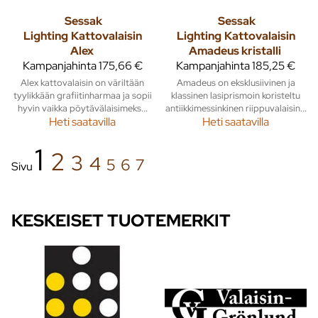
Sessak
Sessak
Lighting
Kattovalaisin
Lighting
Kattovalaisin
Alex
Amadeus kristalli
Kampanjahinta
175,66 €
Kampanjahinta
185,25 €
Alex kattovalaisin on väriltään
Amadeus on eksklusiivinen ja
tyylikkään grafiitinharmaa ja sopii
klassinen lasiprismoin koristeltu
hyvin vaikka pöytävälaisimeks...
antiikkimessinkinen riippuvalaisin...
Heti saatavilla
Heti saatavilla
1
2
3
4
5
6
7
Sivu
KESKEISET TUOTEMERKIT