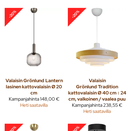
-20%
-20%
Valaisin Grönlund
Lantern
Valaisin
lasinen kattovalaisin Ø 20
Grönlund
Tradition
cm
kattovalaisin Ø 40 cm ↕ 24
Kampanjahinta
148,00 €
cm, valkoinen / vaalea puu
Heti saatavilla
Kampanjahinta
238,55 €
Heti saatavilla
-20%
-20%