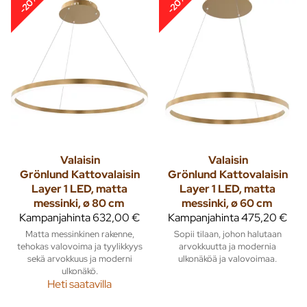
-20%
-20%
Valaisin
Valaisin
Grönlund
Kattovalaisin
Grönlund
Kattovalaisin
Layer 1 LED, matta
Layer 1 LED, matta
messinki, ø 80 cm
messinki, ø 60 cm
Kampanjahinta
632,00 €
Kampanjahinta
475,20 €
Matta messinkinen rakenne,
Sopii tilaan, johon halutaan
tehokas valovoima ja tyylikkyys
arvokkuutta ja modernia
sekä arvokkuus ja moderni
ulkonäköä ja valovoimaa.
ulkonäkö.
Heti saatavilla