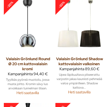
-20%
-20%
Valaisin Grönlund
Round
Valaisin Grönlund
Shadow
Ø 20 cm kattovalaisin
kattovalaisin valkoinen
kromi
Kampanjahinta
89,60 €
Kampanjahinta
94,40 €
Upea läpikuultava pliseerattu
varjostin jakaa kauniisti pehmeää
Tyylikäs pyöreä muotoilu, jossa
valoa ympärilleen. Shadow
musta johto. Kromin sävy luo
kattova...
arvokkaan tunnelman tilaan.
Heti saatavilla
Heti saatavilla