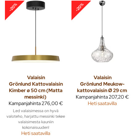
-20%
-20%
Valaisin
Valaisin
Grönlund
Kattovalaisin
Grönlund
Meukow-
Kimber ø 50 cm (Matta
kattovalaisin Ø 29 cm
messinki)
Kampanjahinta
207,20 €
Kampanjahinta
276,00 €
Heti saatavilla
Led valaisimessa on hyvä
valoteho, harjattu messinki tekee
valaisimesta kauniin
kokonaisuuden!
Heti saatavilla