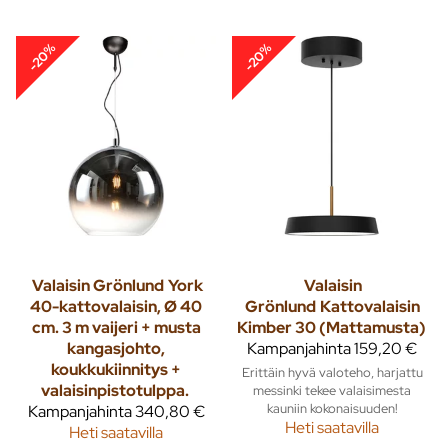
-20%
-20%
Valaisin Grönlund
York
Valaisin
40-kattovalaisin, Ø 40
Grönlund
Kattovalaisin
cm. 3 m vaijeri + musta
Kimber 30 (Mattamusta)
kangasjohto,
Kampanjahinta
159,20 €
koukkukiinnitys +
Erittäin hyvä valoteho, harjattu
valaisinpistotulppa.
messinki tekee valaisimesta
kauniin kokonaisuuden!
Kampanjahinta
340,80 €
Heti saatavilla
Heti saatavilla