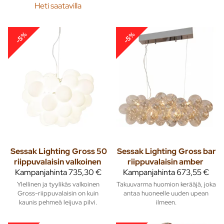
Heti saatavilla
-5%
-5%
Sessak Lighting
Gross 50
Sessak Lighting
Gross bar
riippuvalaisin valkoinen
riippuvalaisin amber
Kampanjahinta
735,30 €
Kampanjahinta
673,55 €
Ylellinen ja tyylikäs valkoinen
Takuuvarma huomion kerääjä, joka
Gross-riippuvalaisin on kuin
antaa huoneelle uuden upean
kaunis pehmeä leijuva pilvi.
ilmeen.