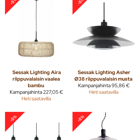
-5%
-5%
Sessak Lighting
Aira
Sessak Lighting
Asher
riippuvalaisin vaalea
Ø38 riippuvalaisin musta
bambu
Kampanjahinta
95,86 €
Kampanjahinta
227,05 €
Heti saatavilla
Heti saatavilla
-5%
-5%