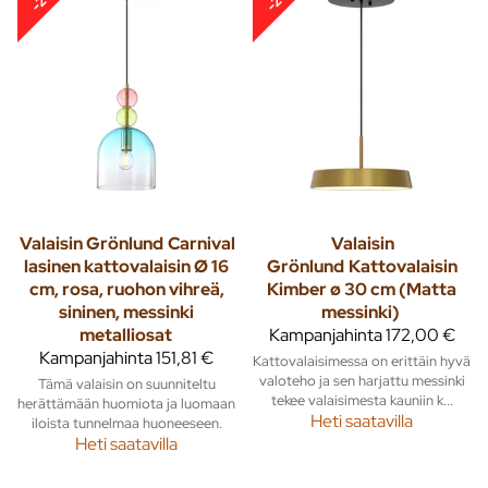
Valaisin Grönlund
Carnival
Valaisin
lasinen kattovalaisin Ø 16
Grönlund
Kattovalaisin
cm, rosa, ruohon vihreä,
Kimber ø 30 cm (Matta
sininen, messinki
messinki)
metalliosat
Kampanjahinta
172,00 €
Kampanjahinta
151,81 €
Kattovalaisimessa on erittäin hyvä
valoteho ja sen harjattu messinki
Tämä valaisin on suunniteltu
tekee valaisimesta kauniin k...
herättämään huomiota ja luomaan
Heti saatavilla
iloista tunnelmaa huoneeseen.
Heti saatavilla