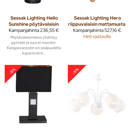
Sessak Lighting
Hello
Sessak Lighting
Hero
Sunshine pöytävalaisin
riippuvalaisin mattamusta
Kampanjahinta
236,55 €
Kampanjahinta
527,16 €
Heti saatavilla
Pöytävalaisimessa yhdistyy
pyöreät ja suorat muodot.
Kangasvarjostin on sisäpuolelta
kuparinvärin...
-5%
-5%