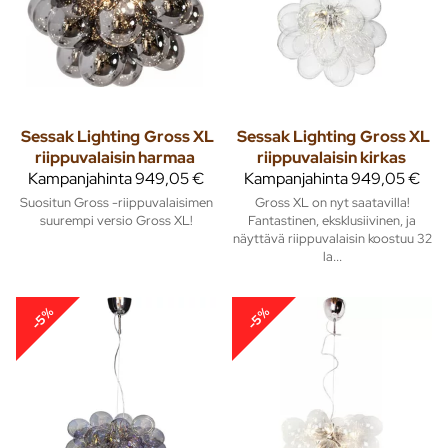
Sessak Lighting
Gross XL
Sessak Lighting
Gross XL
riippuvalaisin harmaa
riippuvalaisin kirkas
Kampanjahinta
949,05 €
Kampanjahinta
949,05 €
Suositun Gross -riippuvalaisimen
Gross XL on nyt saatavilla!
suurempi versio Gross XL!
Fantastinen, eksklusiivinen, ja
näyttävä riippuvalaisin koostuu 32
la...
-5%
-5%