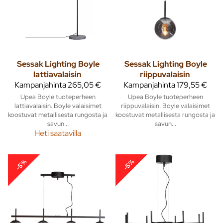
Sessak Lighting
Boyle
Sessak Lighting
Boyle
lattiavalaisin
riippuvalaisin
Kampanjahinta
265,05 €
Kampanjahinta
179,55 €
Upea Boyle tuoteperheen
Upea Boyle tuoteperheen
lattiavalaisin. Boyle valaisimet
riippuvalaisin. Boyle valaisimet
koostuvat metallisesta rungosta ja
koostuvat metallisesta rungosta ja
savun...
savun...
Heti saatavilla
-5%
-5%