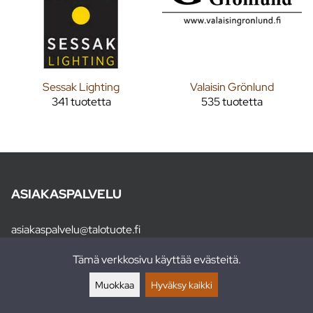
Sessak Lighting
Valaisin Grönlund
341 tuotetta
535 tuotetta
ASIAKASPALVELU
asiakaspalvelu@talotuote.fi
Puhelin ma, ti, to 10:00 - 14:00
Tämä verkkosivu käyttää evästeitä.
Puh.
045 893 6866
Muokkaa
Hyväksy kaikki
UUTISKIRJE