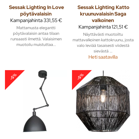
Sessak Lighting
In Love
Sessak Lighting
Katto
pöytävalaisin
kruunuvalaisin Saga
Kampanjahinta
331,55 €
valkoinen
Kampanjahinta
121,51 €
Mattamusta elegantti
pöytävalaisin antaa tilaan
Näyttävästi muotoiltu
runsaasti ilmettä. Valaisimen
mattavalkoinen kattokruunu, josta
muotoilu muistuttaa...
valo leviää tasaisesti viidestä
sievästä ...
Heti saatavilla
-5%
-5%