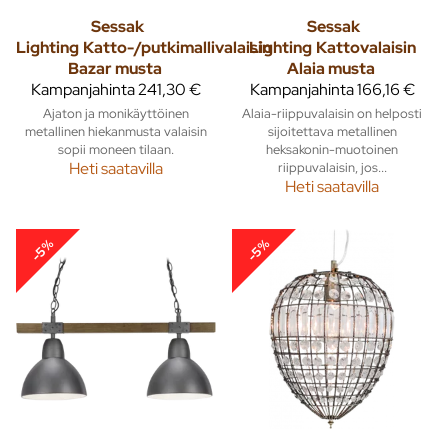
Sessak
Sessak
Lighting
Katto-/putkimallivalaisin
Lighting
Kattovalaisin
Bazar musta
Alaia musta
Kampanjahinta
241,30 €
Kampanjahinta
166,16 €
Ajaton ja monikäyttöinen
Alaia-riippuvalaisin on helposti
metallinen hiekanmusta valaisin
sijoitettava metallinen
sopii moneen tilaan.
heksakonin-muotoinen
Heti saatavilla
riippuvalaisin, jos...
Heti saatavilla
-5%
-5%