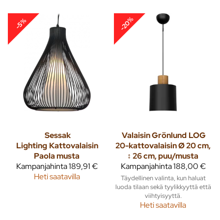
-20%
-5%
Sessak
Valaisin Grönlund
LOG
Lighting
Kattovalaisin
20-kattovalaisin Ø 20 cm,
Paola musta
↕ 26 cm, puu/musta
Kampanjahinta
189,91 €
Kampanjahinta
188,00 €
Heti saatavilla
Täydellinen valinta, kun haluat
luoda tilaan sekä tyylikkyyttä että
viihtyisyyttä.
Heti saatavilla