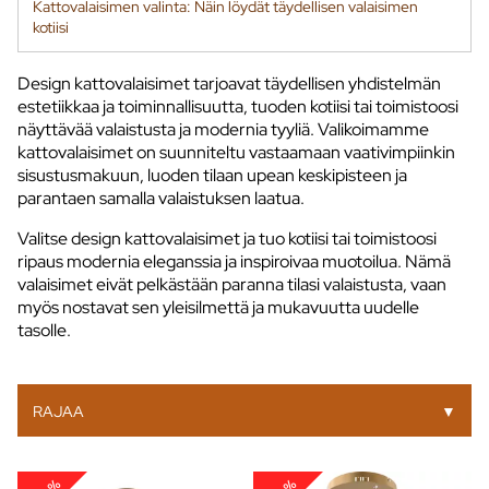
Kattovalaisimen valinta: Näin löydät täydellisen valaisimen
kotiisi
Design kattovalaisimet tarjoavat täydellisen yhdistelmän
estetiikkaa ja toiminnallisuutta, tuoden kotiisi tai toimistoosi
näyttävää valaistusta ja modernia tyyliä. Valikoimamme
kattovalaisimet on suunniteltu vastaamaan vaativimpiinkin
sisustusmakuun, luoden tilaan upean keskipisteen ja
parantaen samalla valaistuksen laatua.
Valitse design kattovalaisimet ja tuo kotiisi tai toimistoosi
ripaus modernia eleganssia ja inspiroivaa muotoilua. Nämä
valaisimet eivät pelkästään paranna tilasi valaistusta, vaan
myös nostavat sen yleisilmettä ja mukavuutta uudelle
tasolle.
RAJAA
▼