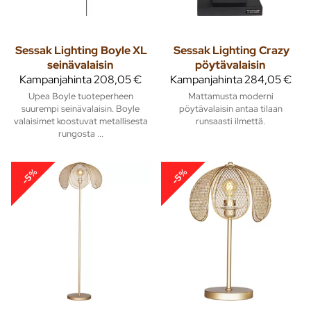
Sessak Lighting
Boyle XL
Sessak Lighting
Crazy
seinävalaisin
pöytävalaisin
Kampanjahinta
208,05 €
Kampanjahinta
284,05 €
Upea Boyle tuoteperheen
Mattamusta moderni
suurempi seinävalaisin. Boyle
pöytävalaisin antaa tilaan
valaisimet koostuvat metallisesta
runsaasti ilmettä.
rungosta ...
-5%
-5%