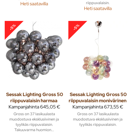
riippuvalaisin.
Heti saatavilla
Heti saatavilla
-5%
-5%
Sessak Lighting
Gross 50
Sessak Lighting
Gross 50
riippuvalaisin harmaa
riippuvalaisin monivärinen
Kampanjahinta
645,05 €
Kampanjahinta
673,55 €
Gross on 37 lasikuulasta
Gross on 37 lasikuulasta
muodostuva eksklusiivinen ja
muodostuva eksklusiivinen ja
tyylikäs riippuvalaisin.
tyylikäs riippuvalaisin.
Takuuvarma huomion...