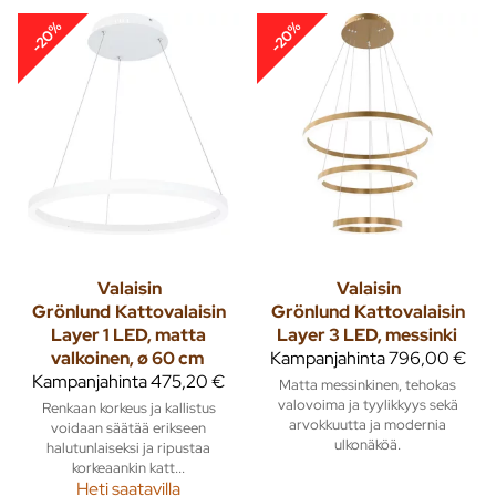
-20%
-20%
Valaisin
Valaisin
Grönlund
Kattovalaisin
Grönlund
Kattovalaisin
Layer 1 LED, matta
Layer 3 LED, messinki
valkoinen, ø 60 cm
Kampanjahinta
796,00 €
Kampanjahinta
475,20 €
Matta messinkinen, tehokas
valovoima ja tyylikkyys sekä
Renkaan korkeus ja kallistus
arvokkuutta ja modernia
voidaan säätää erikseen
ulkonäköä.
halutunlaiseksi ja ripustaa
korkeaankin katt...
Heti saatavilla