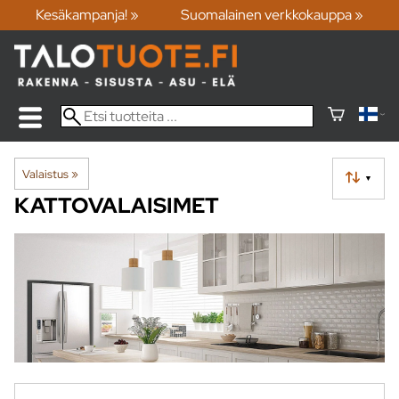
Kesäkampanja! »
Suomalainen verkkokauppa »
Valaistus
‪»
▼
KATTOVALAISIMET