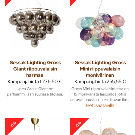
Sessak Lighting
Gross
Sessak Lighting
Gross
Giant riippuvalaisin
Mini riippuvalaisin
harmaa
monivärinen
Kampanjahinta
1 776,50 €
Kampanjahinta
255,55 €
Upea Gross Giant on
Gross Mini riippuvalaisimessa on
parhaimmillaan suurissa tiloissa.
19 moniväristä lasipalloa jotka
antavat hauskan ja erottuvan ilm...
Heti saatavilla
-5%
-5%