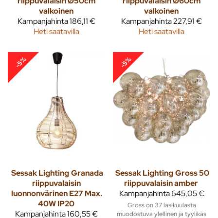
riippuvalaisin Ø50cm
riippuvalaisin Ø60cm
valkoinen
valkoinen
Kampanjahinta
186,11 €
Kampanjahinta
227,91 €
Heti saatavilla
Heti saatavilla
-5%
-5%
Sessak Lighting
Granada
Sessak Lighting
Gross 50
riippuvalaisin
riippuvalaisin amber
luonnonvärinen E27 Max.
Kampanjahinta
645,05 €
40W IP20
Gross on 37 lasikuulasta
Kampanjahinta
160,55 €
muodostuva ylellinen ja tyylikäs