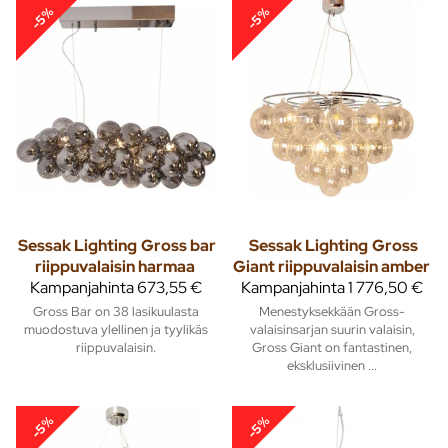
-5%
-5%
Sessak Lighting
Gross bar
Sessak Lighting
Gross
riippuvalaisin harmaa
Giant riippuvalaisin amber
Kampanjahinta
673,55 €
Kampanjahinta
1 776,50 €
Gross Bar on 38 lasikuulasta
Menestyksekkään Gross-
muodostuva ylellinen ja tyylikäs
valaisinsarjan suurin valaisin,
riippuvalaisin.
Gross Giant on fantastinen,
eksklusiivinen ...
-5%
-5%