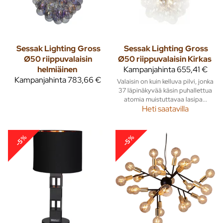
Sessak Lighting
Gross
Sessak Lighting
Gross
Ø50 riippuvalaisin
Ø50 riippuvalaisin Kirkas
helmiäinen
Kampanjahinta
655,41 €
Kampanjahinta
783,66 €
Valaisin on kuin kelluva pilvi, jonka
37 läpinäkyvää käsin puhallettua
atomia muistuttavaa lasipa...
Heti saatavilla
-5%
-5%