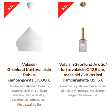
-20%
-20%
Valaisin
Valaisin Grönlund
Arctic 1
Grönlund
Kattovalaisin
kattovalaisin Ø 12,5 cm,
Dublin
messinki / kirkas lasi
Kampanjahinta
316,00 €
Kampanjahinta
139,15 €
Piristävän valkoinen Dublin -
Lämmin ja ylellinen messinkinen
kattovalaisin on rohkean
viimeistely korostaa valaisimen
muotoilunsa ansiosta,
eleganttia ulkonäköä.
yksinkertaisuudessaan...
Heti saatavilla