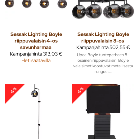
Sessak Lighting
Boyle
Sessak Lighting
Boyle
riippuvalaisin 4-os
riippuvalaisin 8-os
savunharmaa
Kampanjahinta
502,55 €
Kampanjahinta
313,03 €
Upea Boyle tuoteperheen 8-
Heti saatavilla
osainen riippuvalaisin. Boyle
valaisimet koostuvat metallisesta
rungost...
-5%
-5%