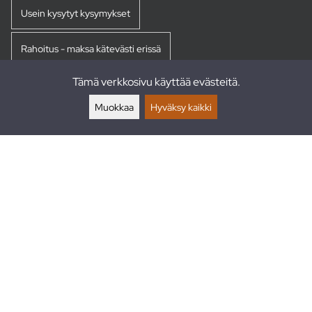
Usein kysytyt kysymykset
Rahoitus - maksa kätevästi erissä
Tämä verkkosivu käyttää evästeitä.
Palautukset
Muokkaa
Hyväksy kaikki