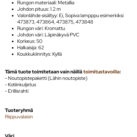
Rungon materiaali: Metallia
Johdon pituus: 1.2 m
Valonlähde sisältyy: Ei, Sopiva lampppu esimerkiksi
473873, 473864, 473875, 473848
Rungon väri: Kromattu
Johdon väri: Läpinäkyvä PVC
Korkeus: 50
Halkaisija: 62
Koukkukiinnitys: Kyllä
Tämä tuote toimitetaan vain näillä
toimitustavoilla
:
- Noutopistepaketti (Lähin noutopiste)
- Kotiinkuljetus
- Erillisrahti
Tuoteryhmä
Riippuvalaisin
Väri