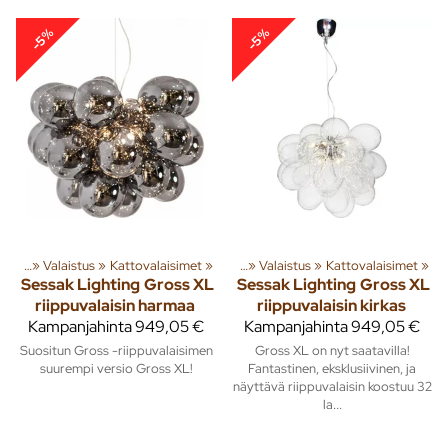
-5%
-5%
susta
‪»
Valaistus
Tuoteryhmiä ja tuotteita
‪»
Kattovalaisimet
‪»
Sisusta
‪»
‪»
Valaistus
‪»
Kattovalaisimet
‪»
Sessak Lighting
Gross XL
Sessak Lighting
Gross XL
riippuvalaisin harmaa
riippuvalaisin kirkas
Kampanjahinta
949,05 €
Kampanjahinta
949,05 €
Suositun Gross -riippuvalaisimen
Gross XL on nyt saatavilla!
suurempi versio Gross XL!
Fantastinen, eksklusiivinen, ja
näyttävä riippuvalaisin koostuu 32
la...