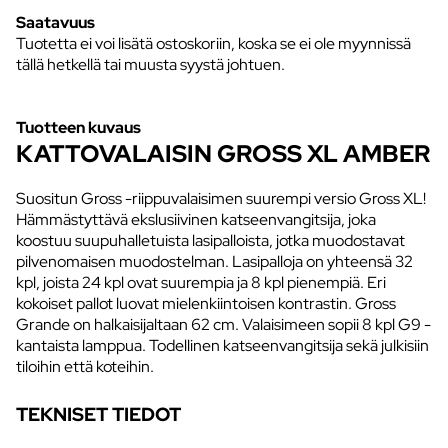
Saatavuus
Tuotetta ei voi lisätä ostoskoriin, koska se ei ole myynnissä
tällä hetkellä tai muusta syystä johtuen.
Tuotteen kuvaus
KATTOVALAISIN GROSS XL AMBER
Suositun Gross -riippuvalaisimen suurempi versio Gross XL!
Hämmästyttävä ekslusiivinen katseenvangitsija, joka
koostuu suupuhalletuista lasipalloista, jotka muodostavat
pilvenomaisen muodostelman. Lasipalloja on yhteensä 32
kpl, joista 24 kpl ovat suurempia ja 8 kpl pienempiä. Eri
kokoiset pallot luovat mielenkiintoisen kontrastin. Gross
Grande on halkaisijaltaan 62 cm. Valaisimeen sopii 8 kpl G9 -
kantaista lamppua. Todellinen katseenvangitsija sekä julkisiin
tiloihin että koteihin.
TEKNISET TIEDOT