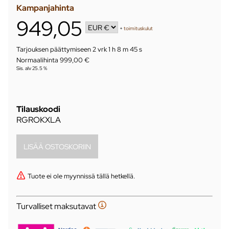
Kampanjahinta
949,05
+
toimituskulut
Tarjouksen päättymiseen
2 vrk 1 h 8 m 44 s
Normaalihinta 999,00 €
Sis. alv 25.5 %
Tilauskoodi
RGROKXLA
Tuote ei ole myynnissä tällä hetkellä.
Turvalliset maksutavat