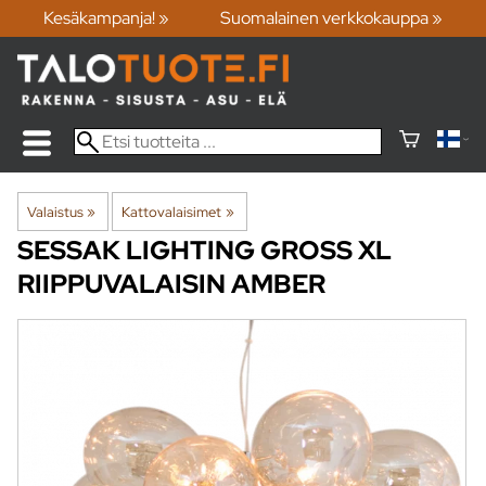
Kesäkampanja! »
Suomalainen verkkokauppa »
Valaistus
‪»
Kattovalaisimet
‪»
SESSAK LIGHTING
GROSS XL
RIIPPUVALAISIN AMBER