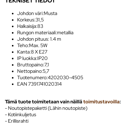
TEKNISET TIEDOT
Johdon väri:Musta
Korkeus:31,5
Halkaisija:83
Rungon materiaali:metallia
Johdon pituus: 1.4 m
Teho:Max. 5W
Kanta:8 X E27
IP luokka:IP20
Bruttopaino:7,1
Nettopaino:5,7
Tuotenumero:4202030-4505
EAN 7391741020314
Tämä tuote toimitetaan vain näillä
toimitustavoilla
:
- Noutopistepaketti (Lähin noutopiste)
- Kotiinkuljetus
- Erillisrahti