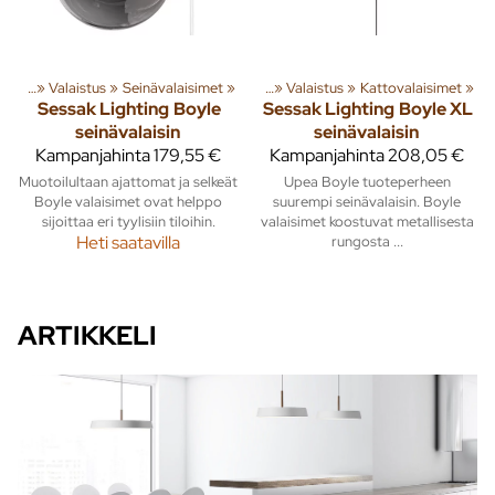
susta
‪»
Valaistus
Tuoteryhmiä ja tuotteita
‪»
Seinävalaisimet
‪»
Sisusta
‪»
‪»
Valaistus
‪»
Kattovalaisimet
‪»
Sessak Lighting
Boyle
Sessak Lighting
Boyle XL
seinävalaisin
seinävalaisin
Kampanjahinta
179,55 €
Kampanjahinta
208,05 €
Muotoilultaan ajattomat ja selkeät
Upea Boyle tuoteperheen
Boyle valaisimet ovat helppo
suurempi seinävalaisin. Boyle
sijoittaa eri tyylisiin tiloihin.
valaisimet koostuvat metallisesta
Heti saatavilla
rungosta ...
ARTIKKELI