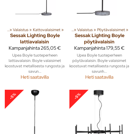
susta
‪»
Valaistus
Tuoteryhmiä ja tuotteita
‪»
Kattovalaisimet
‪»
Sisusta
‪»
‪»
Valaistus
‪»
Pöytävalaisimet
‪»
Sessak Lighting
Boyle
Sessak Lighting
Boyle
lattiavalaisin
pöytävalaisin
Kampanjahinta
265,05 €
Kampanjahinta
179,55 €
Upea Boyle tuoteperheen
Upea Boyle tuoteperheen
lattiavalaisin. Boyle valaisimet
pöytävalaisin. Boyle valaisimet
koostuvat metallisesta rungosta ja
koostuvat metallisesta rungosta ja
savun...
savunh...
Heti saatavilla
Heti saatavilla
-5%
-5%