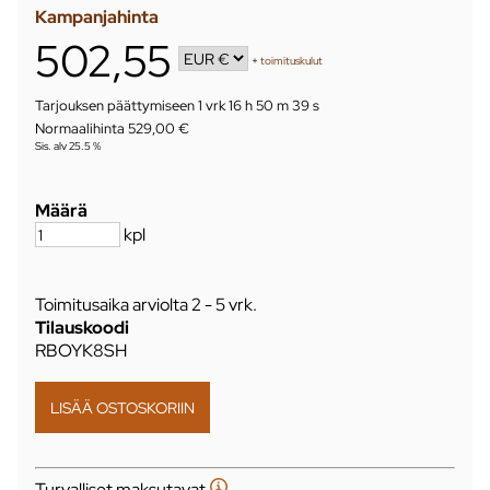
Kampanjahinta
502,55
+
toimituskulut
Tarjouksen päättymiseen
1 vrk 16 h 50 m 39 s
Normaalihinta 529,00 €
Sis. alv 25.5 %
Määrä
kpl
Toimitusaika arviolta
2 - 5 vrk
.
Tilauskoodi
RBOYK8SH
Turvalliset maksutavat