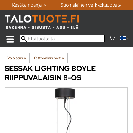
Kesäkampanja! »
Suomalainen verkkokauppa »
Valaistus
‪»
Kattovalaisimet
‪»
SESSAK LIGHTING
BOYLE
RIIPPUVALAISIN 8-OS