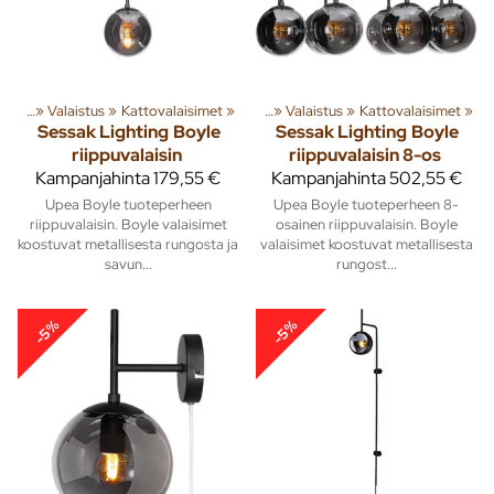
susta
‪»
Valaistus
Tuoteryhmiä ja tuotteita
‪»
Kattovalaisimet
‪»
Sisusta
‪»
‪»
Valaistus
‪»
Kattovalaisimet
‪»
Sessak Lighting
Boyle
Sessak Lighting
Boyle
riippuvalaisin
riippuvalaisin 8-os
Kampanjahinta
179,55 €
Kampanjahinta
502,55 €
Upea Boyle tuoteperheen
Upea Boyle tuoteperheen 8-
riippuvalaisin. Boyle valaisimet
osainen riippuvalaisin. Boyle
koostuvat metallisesta rungosta ja
valaisimet koostuvat metallisesta
savun...
rungost...
-5%
-5%