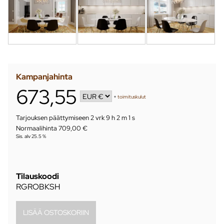
Kampanjahinta
673,55
+
toimituskulut
Tarjouksen päättymiseen
2 vrk 9 h 2 m 0 s
Normaalihinta 709,00 €
Sis. alv 25.5 %
Tilauskoodi
RGROBKSH