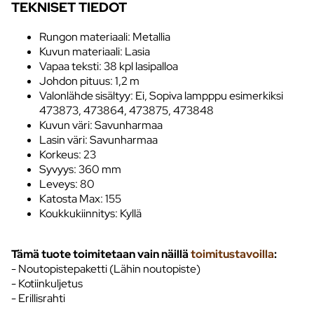
TEKNISET TIEDOT
Rungon materiaali: Metallia
Kuvun materiaali: Lasia
Vapaa teksti: 38 kpl lasipalloa
Johdon pituus: 1,2 m
Valonlähde sisältyy: Ei, Sopiva lampppu esimerkiksi
473873, 473864, 473875, 473848
Kuvun väri: Savunharmaa
Lasin väri: Savunharmaa
Korkeus: 23
Syvyys: 360 mm
Leveys: 80
Katosta Max: 155
Koukkukiinnitys: Kyllä
Tämä tuote toimitetaan vain näillä
toimitustavoilla
:
- Noutopistepaketti (Lähin noutopiste)
- Kotiinkuljetus
- Erillisrahti