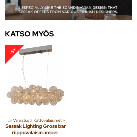
KATSO MYÖS
-5%
susta
‪»
Valaistus
‪»
Kattovalaisimet
‪»
Sessak Lighting
Gross bar
riippuvalaisin amber