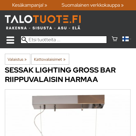
Kesäkampanja! »
Suomalainen verkkokauppa »
Valaistus
‪»
Kattovalaisimet
‪»
SESSAK LIGHTING
GROSS BAR
RIIPPUVALAISIN HARMAA