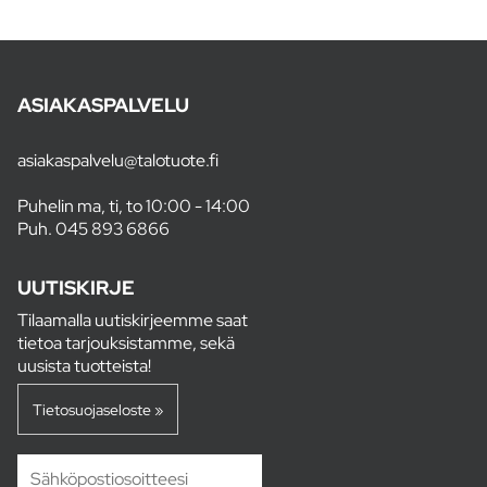
ASIAKASPALVELU
asiakaspalvelu@talotuote.fi
Puhelin ma, ti, to 10:00 - 14:00
Puh.
045 893 6866
UUTISKIRJE
Tilaamalla uutiskirjeemme saat
tietoa tarjouksistamme, sekä
uusista tuotteista!
Tietosuojaseloste »