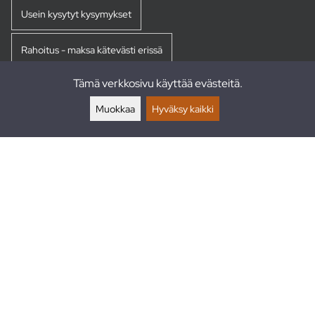
Usein kysytyt kysymykset
Rahoitus - maksa kätevästi erissä
Tämä verkkosivu käyttää evästeitä.
Palautukset
Muokkaa
Hyväksy kaikki