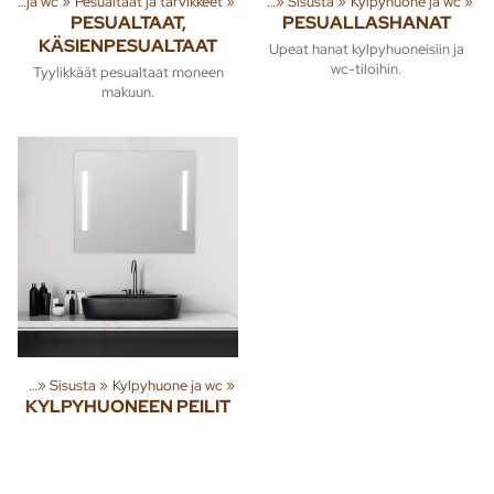
Kylpyhuone ja wc
‪»
Pesualtaat ja tarvikkeet
Tuoteryhmiä ja tuotteita
‪»
‪»
Sisusta
‪»
Kylpyhuone ja wc
‪»
PESUALTAAT,
PESUALLASHANAT
KÄSIENPESUALTAAT
Upeat hanat kylpyhuoneisiin ja
wc-tiloihin.
Tyylikkäät pesualtaat moneen
makuun.
tteita
‪»
Sisusta
‪»
Kylpyhuone ja wc
‪»
KYLPYHUONEEN PEILIT