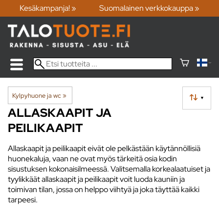
Kesäkampanja! »
Suomalainen verkkokauppa »
Kylpyhuone ja wc
‪»
▼
ALLASKAAPIT JA
PEILIKAAPIT
Allaskaapit ja peilikaapit eivät ole pelkästään käytännöllisiä
huonekaluja, vaan ne ovat myös tärkeitä osia kodin
sisustuksen kokonaisilmeessä. Valitsemalla korkealaatuiset ja
tyylikkäät allaskaapit ja peilikaapit voit luoda kauniin ja
toimivan tilan, jossa on helppo viihtyä ja joka täyttää kaikki
tarpeesi.