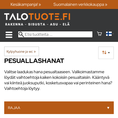
Kesäkampanja! »
Suomalainen verkkokauppa »
Kylpyhuone ja wc
‪»
▼
PESUALLASHANAT
Valitse laadukas hana pesualtaaseen. Valikoimastamme
löydät vaihtoehtoja kaiken kokoisiin pesualtaisiin. Kääntyvä
vai kiinteä juoksuputki, kosketusvapaa vai perinteinen hana?
Vaihtoehtoja löytyy.
RAJAA
▼