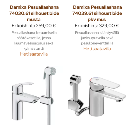
Damixa
Pesuallashana
Damixa
Pesuallashana
74030.61 silhouet bide
74039.61 silhouet bide
musta
pkv mus
Erikoishinta
259,00 €
Erikoishinta
329,00 €
Pesuallashana keraamisella
Pesuallashana kääntyvällä
säätökasetilla, jossa
juoksuputkella sekä
kuumavesisuojaus sekä
pesukoneventtiilillä
kylmästartti
Heti saatavilla
Heti saatavilla