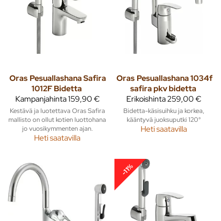
Oras
Pesuallashana Safira
Oras
Pesuallashana 1034f
1012F Bidetta
safira pkv bidetta
Kampanjahinta
159,90 €
Erikoishinta
259,00 €
Kestävä ja luotettava Oras Safira
Bidetta-käsisuihku ja korkea,
mallisto on ollut kotien luottohana
kääntyvä juoksuputki 120°
jo vuosikymmenten ajan.
Heti saatavilla
Heti saatavilla
-11%