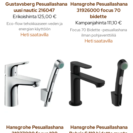
Gustavsberg
Pesuallashana
Hansgrohe
Pesuallashana
uusi nautic 216047
31926000 focus 70
Erikoishinta
125,00 €
bidette
Kampanjahinta
111,10 €
Eco-flow tehokkaaseen veden ja
energian käyttöön
Focus 70 Bidette -pesuallashana
Heti saatavilla
ilman pohjaventtiiliä
Heti saatavilla
Hansgrohe
Pesuallashana
Hansgrohe
Pesuallashana