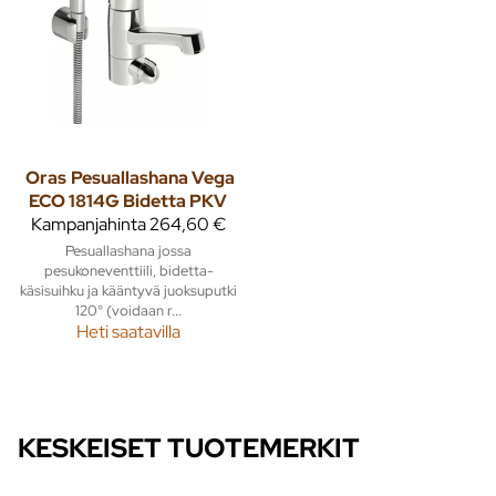
Oras
Pesuallashana Vega
ECO 1814G Bidetta PKV
Kampanjahinta
264,60 €
Pesuallashana jossa
pesukoneventtiili, bidetta-
käsisuihku ja kääntyvä juoksuputki
120° (voidaan r...
Heti saatavilla
KESKEISET TUOTEMERKIT