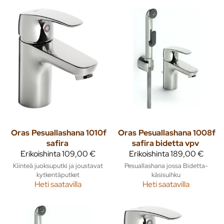
Oras
Pesuallashana 1010f
Oras
Pesuallashana 1008f
safira
safira bidetta vpv
Erikoishinta
109,00 €
Erikoishinta
189,00 €
Kiinteä juoksuputki ja joustavat
Pesuallashana jossa Bidetta-
kytkentäputket
käsisuihku
Heti saatavilla
Heti saatavilla