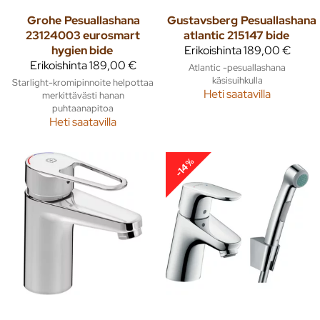
Grohe
Pesuallashana
Gustavsberg
Pesuallashana
23124003 eurosmart
atlantic 215147 bide
hygien bide
Erikoishinta
189,00 €
Erikoishinta
189,00 €
Atlantic -pesuallashana
käsisuihkulla
Starlight-kromipinnoite helpottaa
Heti saatavilla
merkittävästi hanan
puhtaanapitoa
Heti saatavilla
-14%