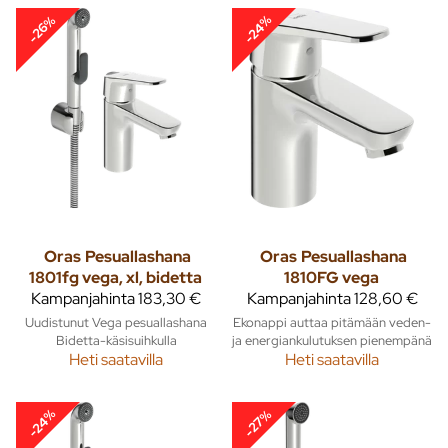
-24%
-26%
Oras
Pesuallashana
Oras
Pesuallashana
1801fg vega, xl, bidetta
1810FG vega
Kampanjahinta
183,30 €
Kampanjahinta
128,60 €
Uudistunut Vega pesuallashana
Ekonappi auttaa pitämään veden-
Bidetta-käsisuihkulla
ja energiankulutuksen pienempänä
Heti saatavilla
Heti saatavilla
-24%
-27%