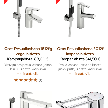
Oras
Pesuallashana 1812fg
Oras
Pesuallashana 3012f
vega, bidetta
inspera bidetta
Kampanjahinta
188,00 €
Kampanjahinta
341,50 €
Yksivipuinen pesuallashana, johon
Pesuallashana, jossa on kiinteä
kuuluu Bidetta-käsisuihku
juoksuputki, Bidetta-käsisuihku
Heti saatavilla
Heti saatavilla
☆
☆
☆
☆
☆
(1)