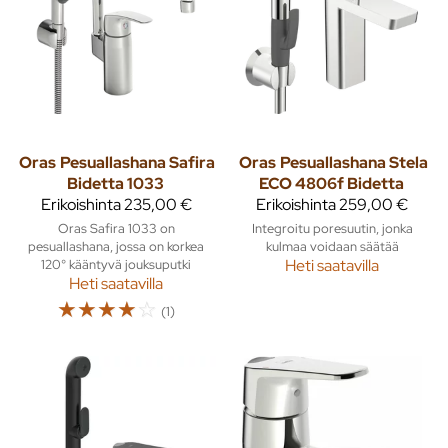
Oras
Pesuallashana Safira
Oras
Pesuallashana Stela
Bidetta 1033
ECO 4806f Bidetta
Erikoishinta
235,00 €
Erikoishinta
259,00 €
Oras Safira 1033 on
Integroitu poresuutin, jonka
pesuallashana, jossa on korkea
kulmaa voidaan säätää
120° kääntyvä jouksuputki
Heti saatavilla
Heti saatavilla
☆
☆
☆
☆
☆
(1)