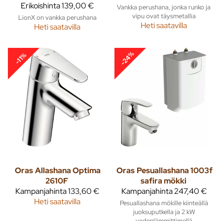
Erikoishinta
139,00 €
Vankka perushana, jonka runko ja
vipu ovat täysmetallia
LionX on vankka perushana
Heti saatavilla
Heti saatavilla
-24%
-11%
Oras
Allashana Optima
Oras
Pesuallashana 1003f
2610F
safira mökki
Kampanjahinta
133,60 €
Kampanjahinta
247,40 €
Heti saatavilla
Pesuallashana mökille kiinteällä
juoksuputkella ja 2 kW
vedenlämmittimellä