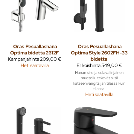
Oras
Pesuallashana
Oras
Pesuallashana
Optima bidetta 2612F
Optima Style 2602FH-33
Kampanjahinta
209,00 €
bidetta
Heti saatavilla
Erikoishinta
549,00 €
Hanan siro ja sulavalinjainen
muotoilu tekevät siitä
katseenvangitsijan tilassa kuin
tilassa.
Heti saatavilla