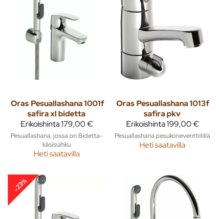
Oras
Pesuallashana 1001f
Oras
Pesuallashana 1013f
safira xl bidetta
safira pkv
Erikoishinta
179,00 €
Erikoishinta
199,00 €
Pesuallashana, jossa on Bidetta-
Pesuallashana pesukoneventtiilillä
käsisuihku
Heti saatavilla
Heti saatavilla
-23%