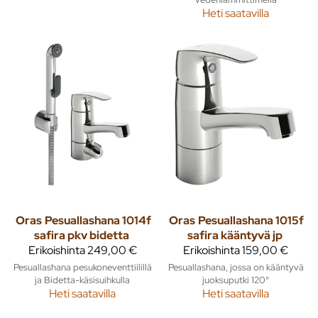
Heti saatavilla
Oras
Pesuallashana 1014f
Oras
Pesuallashana 1015f
safira pkv bidetta
safira kääntyvä jp
Erikoishinta
249,00 €
Erikoishinta
159,00 €
Pesuallashana pesukoneventtiilillä
Pesuallashana, jossa on kääntyvä
ja Bidetta-käsisuihkulla
juoksuputki 120°
Heti saatavilla
Heti saatavilla