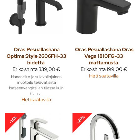
Oras
Pesuallashana
Oras
Pesuallashana Oras
Optima Style 2606FH-33
Vega 1810FG-33
bidetta
mattamusta
Erikoishinta
339,00 €
Erikoishinta
199,00 €
Heti saatavilla
Hanan siro ja sulavalinjainen
muotoilu tekevät siitä
katseenvangitsijan tilassa kuin
tilassa.
Heti saatavilla
-26%
-15%