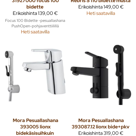
31927000 focus 100
Rebris S 110 bidette musta
bidette
Erikoishinta
149,00 €
Erikoishinta
139,00 €
Heti saatavilla
Focus 100 Bidette -pesuallashana
PushOpen-pohjaventtiilillä
Heti saatavilla
Mora
Pesuallashana
Mora
Pesuallashana
393005 lionx
393087.12 lionx bide+pkv
bidekäsisuihkuin
Erikoishinta
319,00 €