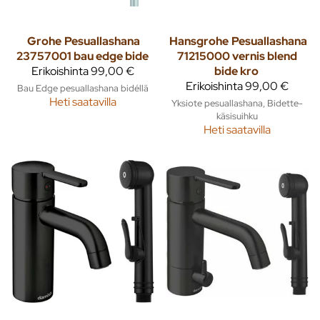
Grohe
Pesuallashana
Hansgrohe
Pesuallashana
23757001 bau edge bide
71215000 vernis blend
Erikoishinta
99,00 €
bide kro
Erikoishinta
99,00 €
Bau Edge pesuallashana bidéllä
Heti saatavilla
Yksiote pesuallashana, Bidette-
käsisuihku
Heti saatavilla