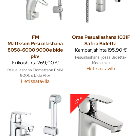
FM
Oras
Pesuallashana 1021F
Mattsson
Pesuallashana
Safira Bidetta
8058-6000 9000e bide
Kampanjahinta
195,90 €
pkv
Pesuallashana, jossa Bidetta-
Erikoishinta
269,00 €
käsisuihku
Heti saatavilla
Pesuallashana Fmmattson FMM
9000E bide PKV
Heti saatavilla
-27%