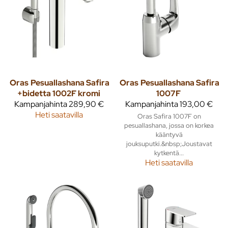
Oras
Pesuallashana Safira
Oras
Pesuallashana Safira
+bidetta 1002F kromi
1007F
Kampanjahinta
289,90 €
Kampanjahinta
193,00 €
Heti saatavilla
Oras Safira 1007F on
pesuallashana, jossa on korkea
kääntyvä
jouksuputki.&nbsp;Joustavat
kytkentä...
Heti saatavilla