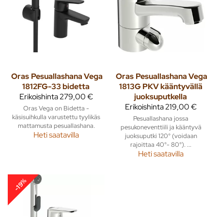
Oras
Pesuallashana Vega
Oras
Pesuallashana Vega
1812FG-33 bidetta
1813G PKV kääntyvällä
Erikoishinta
279,00 €
juoksuputkella
Erikoishinta
219,00 €
Oras Vega on Bidetta -
käsisuihkulla varustettu tyylikäs
Pesuallashana jossa
mattamusta pesuallashana.
pesukoneventtiili ja kääntyvä
Heti saatavilla
juoksuputki 120° (voidaan
rajoittaa 40°- 80°). ...
Heti saatavilla
-19%