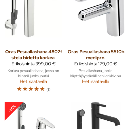
Oras
Pesuallashana 4802f
Oras
Pesuallashana 5510b
stela bidetta korkea
medipro
Erikoishinta
399,00 €
Erikoishinta
179,00 €
Korkea pesuallashana, jossa on
Pesuallashana, jonka
kiinteä juoksuputki
käyttäjäystävällinen lenkkivipu
Heti saatavilla
Heti saatavilla
☆
☆
☆
☆
☆
(1)
-16%