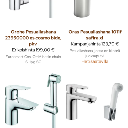
Grohe
Pesuallashana
Oras
Pesuallashana 1011f
23950000 es cosmo bide,
safira xl
pkv
Kampanjahinta
123,70 €
Erikoishinta
199,00 €
Pesuallashana, jossa on kiinteä
juoksuputki
Eurosmart Cos. OHM basin chain
Heti saatavilla
S Hyg SC