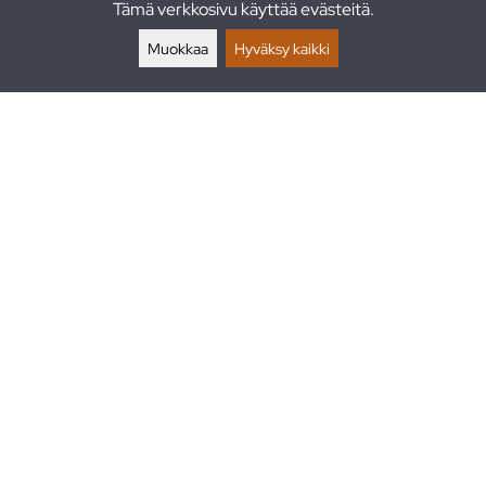
Tämä verkkosivu käyttää evästeitä.
Palautukset
Muokkaa
Hyväksy kaikki