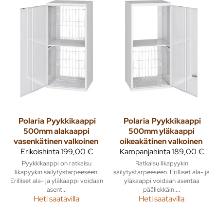
Polaria
Pyykkikaappi
Polaria
Pyykkikaappi
500mm alakaappi
500mm yläkaappi
vasenkätinen valkoinen
oikeakätinen valkoinen
Erikoishinta
199,00 €
Kampanjahinta
189,00 €
Pyykkikaappi on ratkaisu
Ratkaisu likapyykin
likapyykin säilytystarpeeseen.
säilytystarpeeseen. Erilliset ala- ja
Erilliset ala- ja yläkaappi voidaan
yläkaappi voidaan asentaa
asent...
päällekkäin....
Heti saatavilla
Heti saatavilla