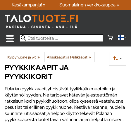
Kesäkampanja! »
Suomalainen verkkokauppa »
Kylpyhuone ja wc
‪»
Allaskaapit ja Peilikaapit
‪»
▼
PYYKKIKAAPIT JA
PYYKKIKORIT
Polarian pyykkikaapit yhdistävät tyylikkään muotoilun ja
käytännöllisyyden. Ne tarjoavat kätevän ja esteettömän
ratkaisun kodin pyykkihuoltoon, olipa kyseessä vaatehuone,
pesutilat tai erillinen pyykkihuone. Kestävä rakenne, huolella
suunnitellut sisäosat ja helppo käyttö tekevät Polarian
pyykkikaapeista luotettavan valinnan arjen helpottamiseen.