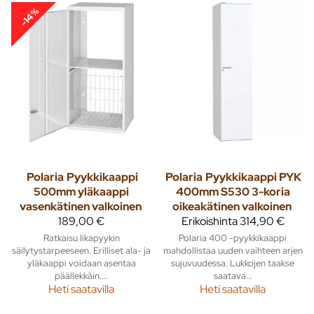
-14%
Polaria
Pyykkikaappi
Polaria
Pyykkikaappi PYK
500mm yläkaappi
400mm S530 3-koria
vasenkätinen valkoinen
oikeakätinen valkoinen
189,00 €
Erikoishinta
314,90 €
Ratkaisu likapyykin
Polaria 400 -pyykkikaappi
säilytystarpeeseen. Erilliset ala- ja
mahdollistaa uuden vaihteen arjen
yläkaappi voidaan asentaa
sujuvuudessa. Lukkojen taakse
päällekkäin....
saatava...
Heti saatavilla
Heti saatavilla