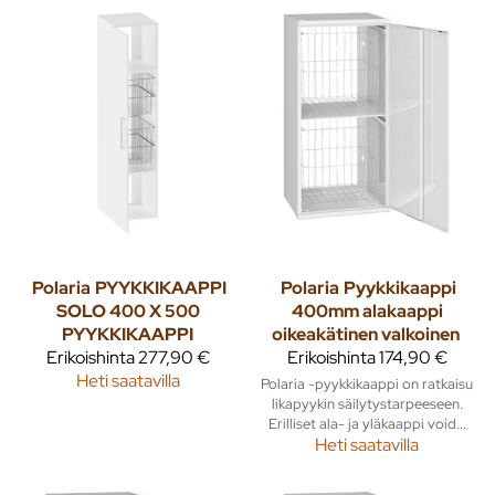
Polaria
PYYKKIKAAPPI
Polaria
Pyykkikaappi
SOLO 400 X 500
400mm alakaappi
PYYKKIKAAPPI
oikeakätinen valkoinen
Erikoishinta
277,90 €
Erikoishinta
174,90 €
Heti saatavilla
Polaria -pyykkikaappi on ratkaisu
likapyykin säilytystarpeeseen.
Erilliset ala- ja yläkaappi void...
Heti saatavilla