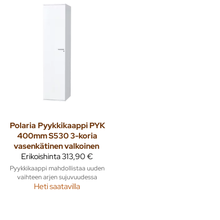
Polaria
Pyykkikaappi PYK
400mm S530 3-koria
vasenkätinen valkoinen
Erikoishinta
313,90 €
Pyykkikaappi mahdollistaa uuden
vaihteen arjen sujuvuudessa
Heti saatavilla