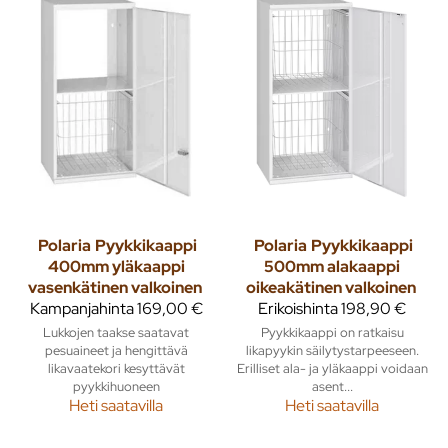
Polaria
Pyykkikaappi
Polaria
Pyykkikaappi
400mm yläkaappi
500mm alakaappi
vasenkätinen valkoinen
oikeakätinen valkoinen
Kampanjahinta
169,00 €
Erikoishinta
198,90 €
Lukkojen taakse saatavat
Pyykkikaappi on ratkaisu
pesuaineet ja hengittävä
likapyykin säilytystarpeeseen.
likavaatekori kesyttävät
Erilliset ala- ja yläkaappi voidaan
pyykkihuoneen
asent...
Heti saatavilla
Heti saatavilla