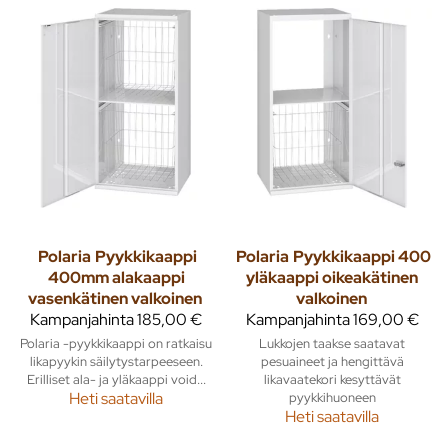
Polaria
Pyykkikaappi
Polaria
Pyykkikaappi 400
400mm alakaappi
yläkaappi oikeakätinen
vasenkätinen valkoinen
valkoinen
Kampanjahinta
185,00 €
Kampanjahinta
169,00 €
Polaria -pyykkikaappi on ratkaisu
Lukkojen taakse saatavat
likapyykin säilytystarpeeseen.
pesuaineet ja hengittävä
Erilliset ala- ja yläkaappi void...
likavaatekori kesyttävät
Heti saatavilla
pyykkihuoneen
Heti saatavilla