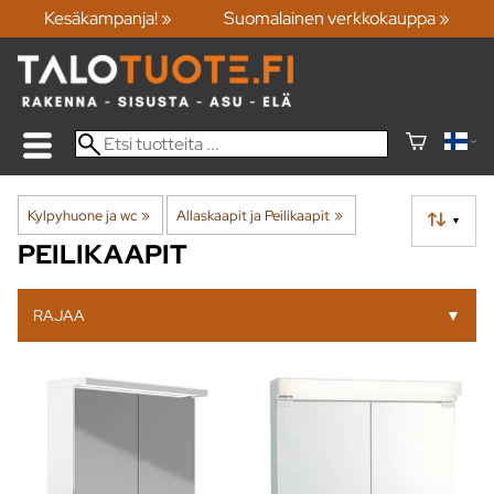
Kesäkampanja! »
Suomalainen verkkokauppa »
Kylpyhuone ja wc
‪»
Allaskaapit ja Peilikaapit
‪»
▼
PEILIKAAPIT
RAJAA
▼