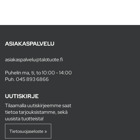
ASIAKASPALVELU
asiakaspalvelu@talotuote.fi
Puhelin ma, ti, to 10:00 - 14:00
Puh.
045 893 6866
UUTISKIRJE
Tilaamalla uutiskirjeemme saat
tietoa tarjouksistamme, sekä
uusista tuotteista!
Tietosuojaseloste »