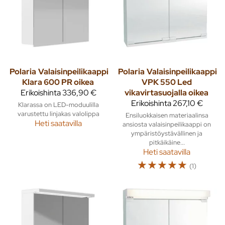
Polaria
Valaisinpeilikaappi
Polaria
Valaisinpeilikaappi
Klara 600 PR oikea
VPK 550 Led
Erikoishinta
336,90 €
vikavirtasuojalla oikea
Erikoishinta
267,10 €
Klarassa on LED-moduulilla
varustettu linjakas valolippa
Ensiluokkaisen materiaalinsa
Heti saatavilla
ansiosta valaisinpeilikaappi on
ympäristöystävällinen ja
pitkäikäine...
Heti saatavilla
☆
☆
☆
☆
☆
(1)