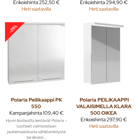
Erikoishinta
252,50 €
Erikoishinta
294,90 €
Heti saatavilla
Heti saatavilla
-29%
Polaria
Peilikaappi PK
Polaria
PEILIKAAPPI
550
VALAISIMELLA KLARA
Kampanjahinta
109,40 €
500 OIKEA
Erikoishinta
297,90 €
Hyvin kosteutta kestävät Polaria -
Heti saatavilla
tuotteet valmistetaan
jauhemaalatusta sähkösinkitystä
teräksest...