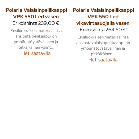
Polaria
Valaisinpeilikaappi
Polaria
Valaisinpeilikaappi
VPK 550 Led vasen
VPK 550 Led
Erikoishinta
239,00 €
vikavirtasuojalla vasen
Erikoishinta
264,50 €
Ensiluokkaisen materiaalinsa
ansiosta peilikaappi on
Ensiluokkaisen materiaalinsa
ympäristöystävällinen ja
ansiostavalaisinpeilikaappi on
pitkäikäinen valint...
ympäristöystävällinen ja
Heti saatavilla
pitkäikäinen...
Heti saatavilla