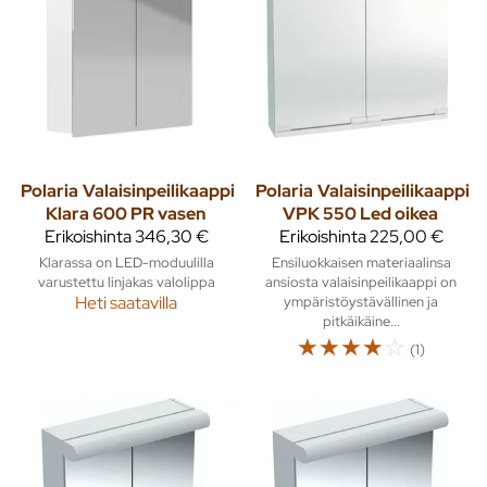
Polaria
Valaisinpeilikaappi
Polaria
Valaisinpeilikaappi
Klara 600 PR vasen
VPK 550 Led oikea
Erikoishinta
346,30 €
Erikoishinta
225,00 €
Klarassa on LED-moduulilla
Ensiluokkaisen materiaalinsa
varustettu linjakas valolippa
ansiosta valaisinpeilikaappi on
Heti saatavilla
ympäristöystävällinen ja
pitkäikäine...
☆
☆
☆
☆
☆
(1)