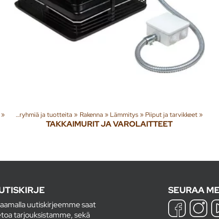
‪»
Tuoteryhmiä ja tuotteita
‪»
Rakenna
‪»
Lämmitys
‪»
Piiput ja tarvikkeet
‪»
TAKKAIMURIT JA VAROLAITTEET
UTISKIRJE
SEURAA ME
laamalla uutiskirjeemme saat
etoa tarjouksistamme, sekä