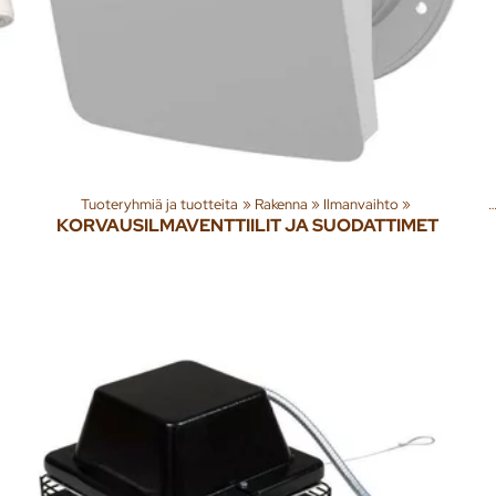
Tuoteryhmiä ja tuotteita
‪»
Rakenna
‪»
Ilmanvaihto
‪»
Tuoteryhmiä ja tuot
KORVAUSILMAVENTTIILIT JA SUODATTIMET