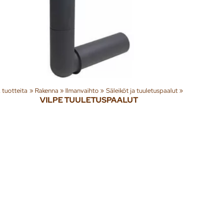
teita
‪»
Rakenna
‪»
Ilmanvaihto
‪»
Säleiköt ja tuuletuspaalut
‪»
VILPE TUULETUSPAALUT