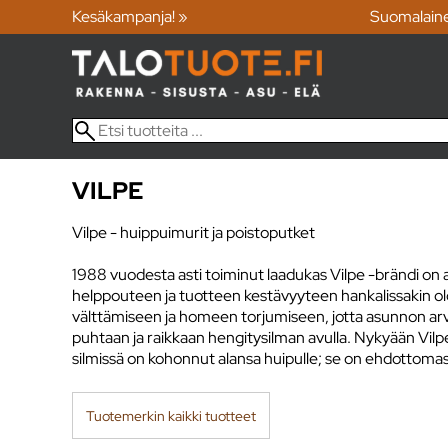
Kesäkampanja! »
Suomalain
VILPE
Vilpe - huippuimurit ja poistoputket
1988 vuodesta asti toiminut laadukas Vilpe -brändi on
helppouteen ja tuotteen kestävyyteen hankalissakin ol
välttämiseen ja homeen torjumiseen, jotta asunnon arvo
puhtaan ja raikkaan hengitysilman avulla. Nykyään Vil
silmissä on kohonnut alansa huipulle; se on ehdottomas
Tuotemerkin kaikki tuotteet