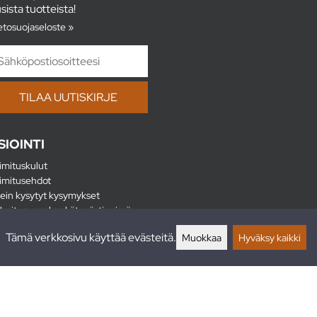
sista tuotteista!
etosuojaseloste »
SIOINTI
imituskulut
imitusehdot
ein kysytyt kysymykset
hoitus - maksa kätevästi erissä
lautukset
Tämä verkkosivu käyttää evästeitä.
Muokkaa
Hyväksy kaikki