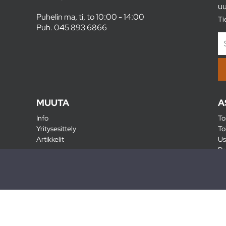
uu
Puhelin ma, ti, to 10:00 - 14:00
Ti
Puh.
045 893 6866
MUUTA
A
Info
To
Yritysesittely
To
Artikkelit
Us
Ra
Pa