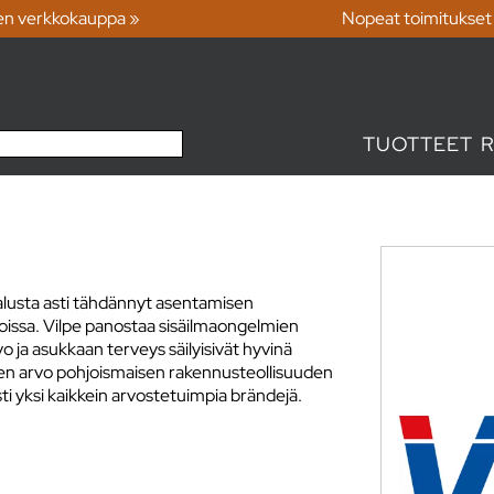
en verkkokauppa »
Nopeat toimitukset
TUOTTEET
 alusta asti tähdännyt asentamisen
oissa. Vilpe panostaa sisäilmaongelmien
 ja asukkaan terveys säilyisivät hyvinä
pen arvo pohjoismaisen rakennusteollisuuden
ti yksi kaikkein arvostetuimpia brändejä.