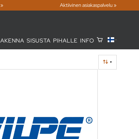
 »
Aktiivinen asiakaspalvelu »
RAKENNA
SISUSTA
PIHALLE
INFO
▼