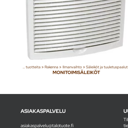
Tuoteryhmiä ja tuotteita
‪»
Rakenna
‪»
Ilmanvaihto
‪»
Säleiköt ja tuuletuspaalut
MONITOIMISÄLEIKÖT
ASIAKASPALVELU
U
Ti
asiakaspalvelu@talotuote.fi
ti