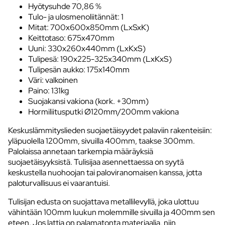
Hyötysuhde 70,86 %
Tulo- ja ulosmenoliitännät: 1
Mitat: 700x600x850mm (LxSxK)
Keittotaso: 675x470mm
Uuni: 330x260x440mm (LxKxS)
Tulipesä: 190x225-325x340mm (LxKxS)
Tulipesän aukko: 175x140mm
Väri: valkoinen
Paino: 131kg
Suojakansi vakiona (kork. +30mm)
Hormiliitusputki Ø120mm/200mm vakiona
Keskuslämmityslieden suojaetäisyydet palaviin rakenteisiin:
yläpuolella 1200mm, sivuilla 400mm, taakse 300mm.
Palolaissa annetaan tarkempia määräyksiä
suojaetäisyyksistä. Tulisijaa asennettaessa on syytä
keskustella nuohoojan tai paloviranomaisen kanssa, jotta
paloturvallisuus ei vaarantuisi.
Tulisijan edusta on suojattava metallilevyllä, joka ulottuu
vähintään 100mm luukun molemmille sivuilla ja 400mm sen
eteen. Jos lattia on palamatonta materiaalia, niin