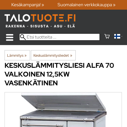
Kesäkampanja! »
Suomalainen verkkokauppa »
Lämmitys
‪»
Keskuslämmitysliedet
‪»
KESKUSLÄMMITYSLIESI ALFA 70
VALKOINEN 12,5KW
VASENKÄTINEN