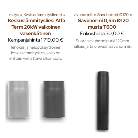
enna
»
‪»
Lämmitys
Lämmitys
‪»
Keskuslämmitysliedet
‪»
Piiput ja tarvikkeet
‪»
‪»
Savuhormit
‪»
Savuhormit Ø120
‪»
Keskuslämmitysliesi Alfa
Savuhormi 0,5m Ø120
Term 20kW valkoinen
musta T600
vasenkätinen
Erikoishinta
30,00 €
Kampanjahinta
1 719,00 €
Suora savuhormiputki 120mm
halkaisijalta olevaan savuhormiin.
Tehokas ja helppokäyttöinen
keskuslämmitysliesi, jolla on
erittäin viehättävä ulkomuoto