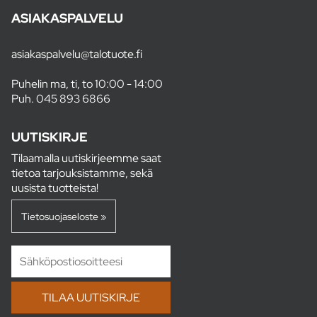
ASIAKASPALVELU
asiakaspalvelu@talotuote.fi
Puhelin ma, ti, to 10:00 - 14:00
Puh.
045 893 6866
UUTISKIRJE
Tilaamalla uutiskirjeemme saat
tietoa tarjouksistamme, sekä
uusista tuotteista!
Tietosuojaseloste »