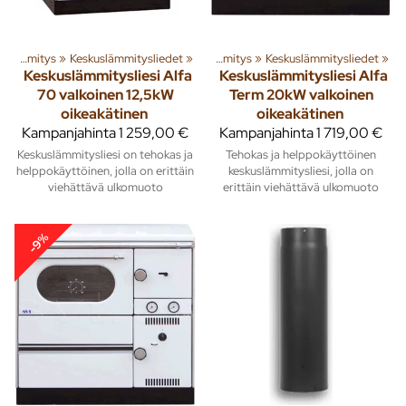
»
Tuoteryhmiä ja tuotteita
Lämmitys
‪»
Keskuslämmitysliedet
‪»
Rakenna
‪»
‪»
Lämmitys
‪»
Keskuslämmitysliedet
‪»
Keskuslämmitysliesi Alfa
Keskuslämmitysliesi Alfa
70 valkoinen 12,5kW
Term 20kW valkoinen
oikeakätinen
oikeakätinen
Kampanjahinta
1 259,00 €
Kampanjahinta
1 719,00 €
Keskuslämmitysliesi on tehokas ja
Tehokas ja helppokäyttöinen
helppokäyttöinen, jolla on erittäin
keskuslämmitysliesi, jolla on
viehättävä ulkomuoto
erittäin viehättävä ulkomuoto
-9%