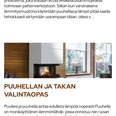
yhdistelmä, joka voidaan liittää vesikeskuslämmityksellä
toimivaan patteriverkostoon. Silloin kun varsinaisena
lämmitysmuotona käytetään puuhellaa ja lämpö pitää saada
tehokkaasti siirtymään useampaan tilaan, oikea v...
PUUHELLAN JA TAKAN
VALINTAOPAS
Puuliesi ja puuhella antaa edullista lämpöä nopeasti Puuhella
on monikäyttöinen lämmönlähde, jossa onnistuu niin ruoan