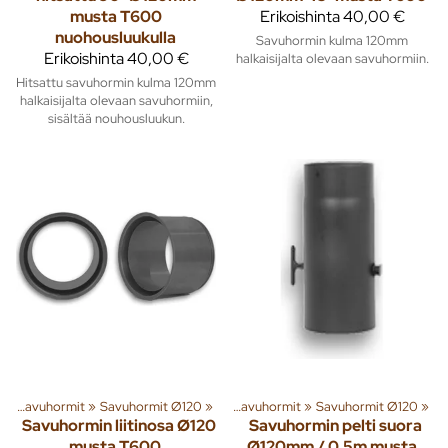
musta T600
Erikoishinta
40,00 €
nuohousluukulla
Savuhormin kulma 120mm
Erikoishinta
40,00 €
halkaisijalta olevaan savuhormiin.
Hitsattu savuhormin kulma 120mm
halkaisijalta olevaan savuhormiin,
sisältää nouhousluukun.
t
enna
‪»
Savuhormit
‪»
Lämmitys
‪»
Savuhormit Ø120
‪»
Piiput ja tarvikkeet
‪»
‪»
Savuhormit
‪»
Savuhormit Ø120
‪»
Savuhormin liitinosa Ø120
Savuhormin pelti suora
musta T600
Ø120mm / 0,5m musta