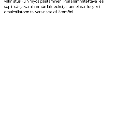
valmistus kuin myös paistaminen. Puilla lämmitettävä liesi
sopii lisä- ja varalämmön lähteeksi ja tunnelman luojaksi
omakotilatoon tai varsinaiseksi lämmönl...