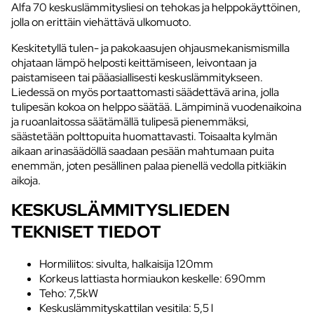
Alfa 70 keskuslämmitysliesi on tehokas ja helppokäyttöinen,
jolla on erittäin viehättävä ulkomuoto.
Keskitetyllä tulen- ja pakokaasujen ohjausmekanismismilla
ohjataan lämpö helposti keittämiseen, leivontaan ja
paistamiseen tai pääasiallisesti keskuslämmitykseen.
Liedessä on myös portaattomasti säädettävä arina, jolla
tulipesän kokoa on helppo säätää. Lämpiminä vuodenaikoina
ja ruoanlaitossa säätämällä tulipesä pienemmäksi,
säästetään polttopuita huomattavasti. Toisaalta kylmän
aikaan arinasäädöllä saadaan pesään mahtumaan puita
enemmän, joten pesällinen palaa pienellä vedolla pitkiäkin
aikoja.
KESKUSLÄMMITYSLIEDEN
TEKNISET TIEDOT
Hormiliitos: sivulta, halkaisija 120mm
Korkeus lattiasta hormiaukon keskelle: 690mm
Teho: 7,5kW
Keskuslämmityskattilan vesitila: 5,5 l