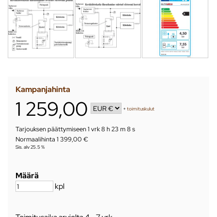
Kampanjahinta
1 259,00
+
toimituskulut
Tarjouksen päättymiseen
1 vrk 8 h 23 m 7 s
Normaalihinta 1 399,00 €
Sis. alv 25.5 %
Määrä
kpl