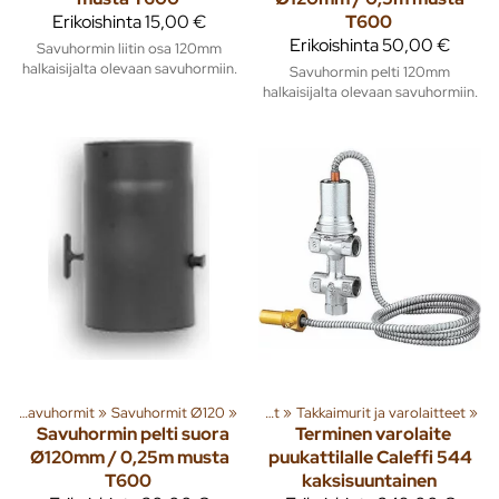
Erikoishinta
15,00 €
T600
Erikoishinta
50,00 €
Savuhormin liitin osa 120mm
halkaisijalta olevaan savuhormiin.
Savuhormin pelti 120mm
halkaisijalta olevaan savuhormiin.
t
‪»
‪»
Rakenna
Savuhormit
‪»
Lämmitys
‪»
Savuhormit Ø120
‪»
‪»
Piiput ja tarvikkeet
‪»
Takkaimurit ja varolaitteet
‪»
Savuhormin pelti suora
Terminen varolaite
Ø120mm / 0,25m musta
puukattilalle Caleffi 544
T600
kaksisuuntainen