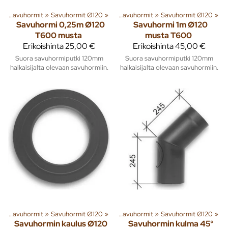
t
enna
‪»
Savuhormit
‪»
Lämmitys
‪»
Savuhormit Ø120
‪»
Piiput ja tarvikkeet
‪»
‪»
Savuhormit
‪»
Savuhormit Ø120
‪»
Savuhormi 0,25m Ø120
Savuhormi 1m Ø120
T600 musta
musta T600
Erikoishinta
25,00 €
Erikoishinta
45,00 €
Suora savuhormiputki 120mm
Suora savuhormiputki 120mm
halkaisijalta olevaan savuhormiin.
halkaisijalta olevaan savuhormiin.
t
enna
‪»
Savuhormit
‪»
Lämmitys
‪»
Savuhormit Ø120
‪»
Piiput ja tarvikkeet
‪»
‪»
Savuhormit
‪»
Savuhormit Ø120
‪»
Savuhormin kaulus Ø120
Savuhormin kulma 45°