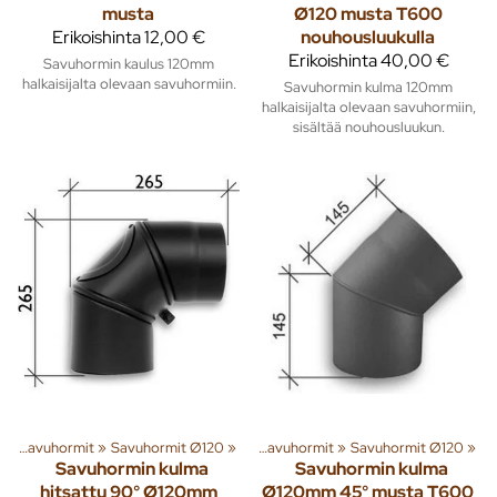
musta
Ø120 musta T600
Erikoishinta
12,00 €
nouhousluukulla
Erikoishinta
40,00 €
Savuhormin kaulus 120mm
halkaisijalta olevaan savuhormiin.
Savuhormin kulma 120mm
halkaisijalta olevaan savuhormiin,
sisältää nouhousluukun.
t
enna
‪»
Savuhormit
‪»
Lämmitys
‪»
Savuhormit Ø120
‪»
Piiput ja tarvikkeet
‪»
‪»
Savuhormit
‪»
Savuhormit Ø120
‪»
Savuhormin kulma
Savuhormin kulma
hitsattu 90° Ø120mm
Ø120mm 45° musta T600