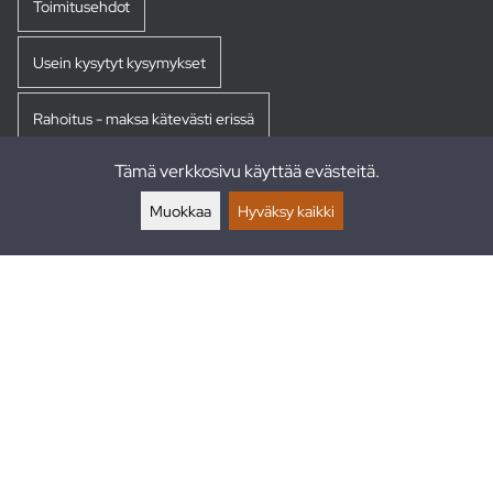
Toimitusehdot
Usein kysytyt kysymykset
Rahoitus - maksa kätevästi erissä
Tämä verkkosivu käyttää evästeitä.
Palautukset
Muokkaa
Hyväksy kaikki