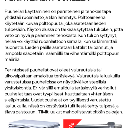
Puuhellan käyttäminen on perinteinen ja tehokas tapa
yhdistää ruoanlaitto ja tilan lämmitys. Polttoaineena
käytetään kuivaa polttopuuta, joka asetetaan lieden
tulipesään. Käytön alussa on tärkeää sytyttää tuli oikein, jotta
veto on hyvä ja palaminen tehokasta. Kun tuli on syttynyt,
hellaa voi käyttää ruoanlaittoon samalla, kun se lämmittää
huonetta. Lieden päälle asetetaan kattilat tai pannut, ja
lämpötila säädetään lisäämällä tai vähentämällä polttopuun
määrää.
Perinteisesti puuhellat ovat olleet valurautaisia tai
ulkovaipaltaan emaloitua teräslevyä. Valurautaisilla luukuilla
varustetuissa puuhelloissa on näyttäviä koristeellisia
yksityiskohtia. Eri värisillä emalidulla teräslevyllä verhoillut
puuhellat taas ovat tyypillisesti kauttaaltaan yhtenäisen
sileäpintaisia. Uudet puuhelat on tyylillisesti varustettu
lasiluukuilla, niissä on kestävästä tulitiilestä tehty tulipesä ja
tilava paistouuni. Tiiviit luukut mahdollistavat pitkän paloajan.
-8%