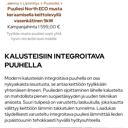
a
‪»
Rakenna
‪»
Lämmitys
‪»
Puuliedet
‪»
Puuliesi North ECO musta
keraamisella keittolevyllä
vasenkätinen 9kW
Kampanjahinta
1 599,00 €
Tyylikäs musta puuliesi sopii yhtä
hyvin niin kotiin kuin mökille
KALUSTEISIIN INTEGROITAVA
PUUHELLA
Moderni kalusteisiin integroitava puuhella on osa
nykyaikaista sisustusta, se antaa keittiöön tyylikkään
yhtenäisen ilmeen. Puulieden sijoittaminen lähelle kalusteita
on mahdollista pienen suojaetäisyyden ja uuden tekniikan
ansiosta. Suuri tulipesä on varustettu lasiluukulla, joka kautta
välittyy keittiöön lämmin takkatulen tunnelma. Laadukas
täydellisesti varusteltu integroitava puuliesi lämmittää lieden
ja paistouunin tehokkaasti hyvällä hyötysuhteella.