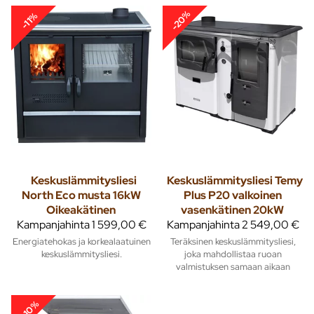
-20%
-11%
Keskuslämmitysliesi
Keskuslämmitysliesi Temy
North Eco musta 16kW
Plus P20 valkoinen
Oikeakätinen
vasenkätinen 20kW
Kampanjahinta
1 599,00 €
Kampanjahinta
2 549,00 €
Energiatehokas ja korkealaatuinen
Teräksinen keskuslämmitysliesi,
keskuslämmitysliesi.
joka mahdollistaa ruoan
valmistuksen samaan aikaan
-10%