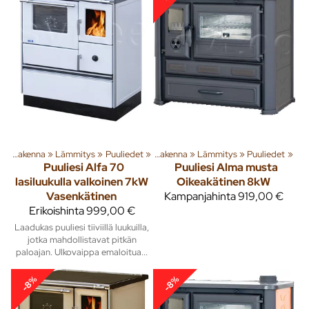
a
‪»
Rakenna
Tuoteryhmiä ja tuotteita
‪»
Lämmitys
‪»
Puuliedet
‪»
‪»
Rakenna
‪»
Lämmitys
‪»
Puuliedet
‪»
Puuliesi Alfa 70
Puuliesi Alma musta
lasiluukulla valkoinen 7kW
Oikeakätinen 8kW
Vasenkätinen
Kampanjahinta
919,00 €
Erikoishinta
999,00 €
Laadukas puuliesi tiiviillä luukuilla,
jotka mahdollistavat pitkän
paloajan. Ulkovaippa emaloitua...
-8%
-8%