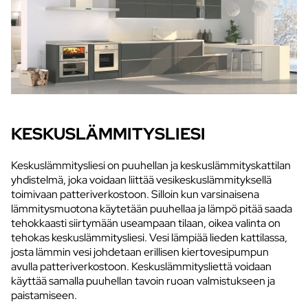
KESKUSLÄMMITYSLIESI
Keskuslämmitysliesi on puuhellan ja keskuslämmityskattilan
yhdistelmä, joka voidaan liittää vesikeskuslämmityksellä
toimivaan patteriverkostoon. Silloin kun varsinaisena
lämmitysmuotona käytetään puuhellaa ja lämpö pitää saada
tehokkaasti siirtymään useampaan tilaan, oikea valinta on
tehokas keskuslämmitysliesi. Vesi lämpiää lieden kattilassa,
josta lämmin vesi johdetaan erillisen kiertovesipumpun
avulla patteriverkostoon. Keskuslämmitysliettä voidaan
käyttää samalla puuhellan tavoin ruoan valmistukseen ja
paistamiseen.