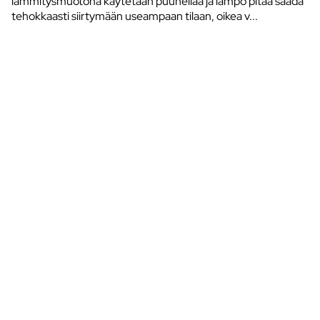
lämmitysmuotona käytetään puuhellaa ja lämpö pitää saada
tehokkaasti siirtymään useampaan tilaan, oikea v...