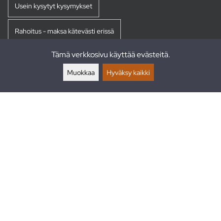
Usein kysytyt kysymykset
Rahoitus - maksa kätevästi erissä
Tämä verkkosivu käyttää evästeitä.
Palautukset
Muokkaa
Hyväksy kaikki