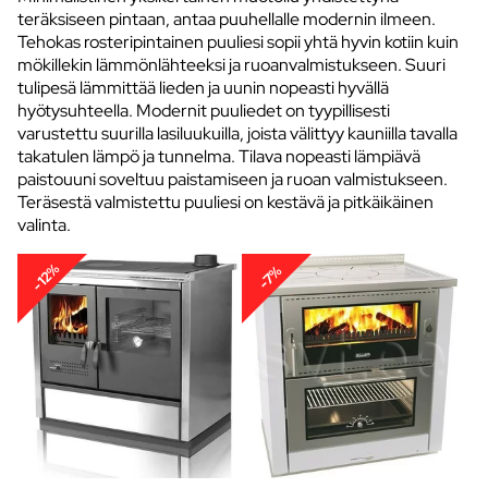
teräksiseen pintaan, antaa puuhellalle modernin ilmeen.
Tehokas rosteripintainen puuliesi sopii yhtä hyvin kotiin kuin
mökillekin lämmönlähteeksi ja ruoanvalmistukseen. Suuri
tulipesä lämmittää lieden ja uunin nopeasti hyvällä
hyötysuhteella. Modernit puuliedet on tyypillisesti
varustettu suurilla lasiluukuilla, joista välittyy kauniilla tavalla
takatulen lämpö ja tunnelma. Tilava nopeasti lämpiävä
paistouuni soveltuu paistamiseen ja ruoan valmistukseen.
Teräsestä valmistettu puuliesi on kestävä ja pitkäikäinen
valinta.
-12%
-7%