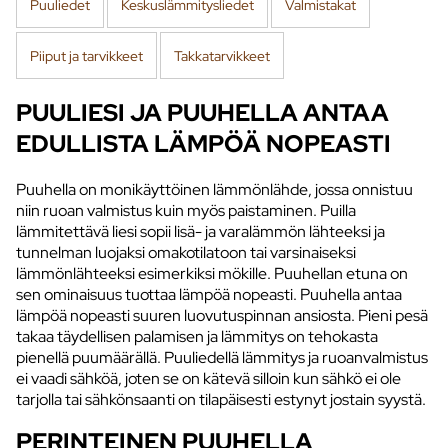
Puuliedet
Keskuslämmitysliedet
Valmistakat
Piiput ja tarvikkeet
Takkatarvikkeet
PUULIESI JA PUUHELLA ANTAA
EDULLISTA LÄMPÖÄ NOPEASTI
Puuhella on monikäyttöinen lämmönlähde, jossa onnistuu
niin ruoan valmistus kuin myös paistaminen. Puilla
lämmitettävä liesi sopii lisä- ja varalämmön lähteeksi ja
tunnelman luojaksi omakotilatoon tai varsinaiseksi
lämmönlähteeksi esimerkiksi mökille. Puuhellan etuna on
sen ominaisuus tuottaa lämpöä nopeasti. Puuhella antaa
lämpöä nopeasti suuren luovutuspinnan ansiosta. Pieni pesä
takaa täydellisen palamisen ja lämmitys on tehokasta
pienellä puumäärällä. Puuliedellä lämmitys ja ruoanvalmistus
ei vaadi sähköä, joten se on kätevä silloin kun sähkö ei ole
tarjolla tai sähkönsaanti on tilapäisesti estynyt jostain syystä.
PERINTEINEN PUUHELLA