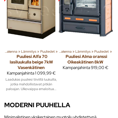
a
‪»
Rakenna
Tuoteryhmiä ja tuotteita
‪»
Lämmitys
‪»
Puuliedet
‪»
‪»
Rakenna
‪»
Lämmitys
‪»
Puuliedet
‪»
Puuliesi Alfa 70
Puuliesi Alma oranssi
lasiluukulla beige 7kW
Oikeakätinen 8kW
Vasenkätinen
Kampanjahinta
919,00 €
Kampanjahinta
1 099,99 €
Laadukas puuliesi tiiviillä luukuilla,
jotka mahdollistavat pitkän
paloajan. Ulkovaippa emaloitua...
MODERNI PUUHELLA
Minimalistinen yksikertainen muotoilu yhdistettynä