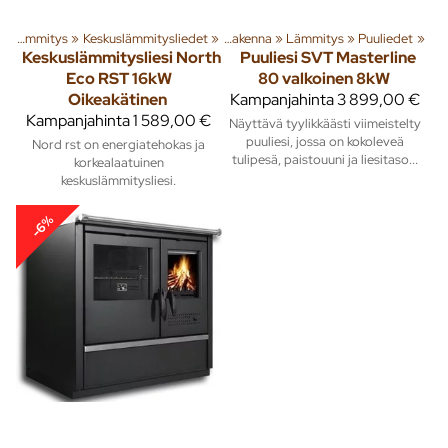
‪»
Lämmitys
Tuoteryhmiä ja tuotteita
‪»
Keskuslämmitysliedet
‪»
‪»
Rakenna
‪»
Lämmitys
‪»
Puuliedet
‪»
Keskuslämmitysliesi North
Puuliesi SVT Masterline
Eco RST 16kW
80 valkoinen 8kW
Oikeakätinen
Kampanjahinta
3 899,00 €
Kampanjahinta
1 589,00 €
Näyttävä tyylikkäästi viimeistelty
puuliesi, jossa on kokoleveä
Nord rst on energiatehokas ja
tulipesä, paistouuni ja liesitaso...
korkealaatuinen
keskuslämmitysliesi.
-6%