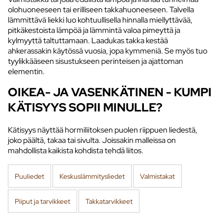
olohuoneeseen tai erilliseen takkahuoneeseen. Talvella
lämmittävä liekki luo kohtuullisella hinnalla miellyttävää,
pitkäkestoista lämpöä ja lämmintä valoa pimeyttä ja
kylmyyttä taltuttamaan. Laadukas takka kestää
ahkerassakin käytössä vuosia, jopa kymmeniä. Se myös tuo
tyylikkääseen sisustukseen perinteisen ja ajattoman
elementin.
OIKEA- JA VASENKÄTINEN - KUMPI
KÄTISYYS SOPII MINULLE?
Kätisyys näyttää hormiliitoksen puolen riippuen liedestä,
joko päältä, takaa tai sivulta. Joissakin malleissa on
mahdollista kaikista kohdista tehdä liitos.
Puuliedet
Keskuslämmitysliedet
Valmistakat
Piiput ja tarvikkeet
Takkatarvikkeet