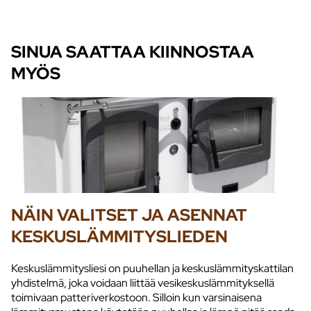
SINUA SAATTAA KIINNOSTAA
MYÖS
NÄIN VALITSET JA ASENNAT
KESKUSLÄMMITYSLIEDEN
Keskuslämmitysliesi on puuhellan ja keskuslämmityskattilan
yhdistelmä, joka voidaan liittää vesikeskuslämmityksellä
toimivaan patteriverkostoon. Silloin kun varsinaisena