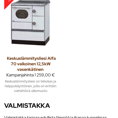
Keskuslämmitysliesi Alfa
70 valkoinen 12,5kW
vasenkätinen
Kampanjahinta
1 259,00 €
Keskuslämmitysliesi on tehokas ja
helppokäyttöinen, jolla on erittäin
viehättävä ulkomuoto
VALMISTAKKA
Valmistakka tarjoaa edullista lämpöä ja ihanaa tunnelmaa