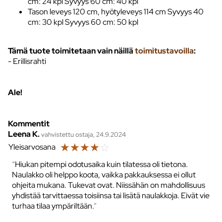
cm: 24 kpl Syvyys 60 cm: 40 kpl
Tason leveys 120 cm, hyötyleveys 114 cm Syvyys 40
cm: 30 kpl Syvyys 60 cm: 50 kpl
Tämä tuote toimitetaan vain näillä
toimitustavoilla
:
- Erillisrahti
Ale!
Kommentit
Leena K.
vahvistettu ostaja, 24.9.2024
☆
☆
☆
☆
☆
Yleisarvosana
Hiukan pitempi odotusaika kuin tilatessa oli tietona.
Naulakko oli helppo koota, vaikka pakkauksessa ei ollut
ohjeita mukana. Tukevat ovat. Niissähän on mahdollisuus
yhdistää tarvittaessa toisiinsa tai lisätä naulakkoja. Eivät vie
turhaa tilaa ympäriltään.