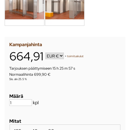
Kampanjahinta
664,91
+
toimituskulut
Tarjouksen päättymiseen
15 h 25 m 56 s
Normaalihinta 699,90 €
Sis. alv 25.5 %
Määrä
kpl
Mitat