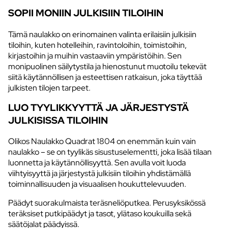
SOPII MONIIN JULKISIIN TILOIHIN
Tämä naulakko on erinomainen valinta erilaisiin julkisiin
tiloihin, kuten hotelleihin, ravintoloihin, toimistoihin,
kirjastoihin ja muihin vastaaviin ympäristöihin. Sen
monipuolinen säilytystila ja hienostunut muotoilu tekevät
siitä käytännöllisen ja esteettisen ratkaisun, joka täyttää
julkisten tilojen tarpeet.
LUO TYYLIKKYYTTÄ JA JÄRJESTYSTÄ
JULKISISSA TILOIHIN
Olikos Naulakko Quadrat 1804 on enemmän kuin vain
naulakko – se on tyylikäs sisustuselementti, joka lisää tilaan
luonnetta ja käytännöllisyyttä. Sen avulla voit luoda
viihtyisyyttä ja järjestystä julkisiin tiloihin yhdistämällä
toiminnallisuuden ja visuaalisen houkuttelevuuden.
Päädyt suorakulmaista teräsneliöputkea. Perusyksikössä
teräksiset putkipäädyt ja tasot, ylätaso koukuilla sekä
säätöjalat päädyissä.