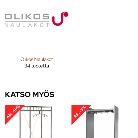
Olikos Naulakot
34 tuotetta
KATSO MYÖS
Alk. -19%
Alk. -5%