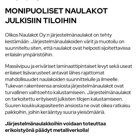
MONIPUOLISET NAULAKOT
JULKISIIN TILOIHIN
Olikos Naulakot Oy:n järjestelmänaulakot on tehty
kestämään. Järjestelmänaulakoiden värit ja muotoilu on
suunniteltu siten, että naulakot ovat helposti sijoitettavissa
erilaisiin ympäristöihin.
Massiivipuu ja eriväriset laminaattipintaiset levyt sekä useat
erilaiset lisävarusteet antavat lähes rajattomat
mahdollisuudet naulakoiden suunnittelulle ja ilmeelle.
Tukevan rakenteensa ansiosta järjestelmänaulakot ovat
turvallinen vaihtoehto kalustamiseen. Järjestelmänaulakot
on tarkoitettu erityisesti julkisten tilojen kalustamiseen.
Suuren koukkukapasiteetin ansiosta ne ovat oikea ratkaisu
paikkoihin, joihin kerääntyy suuria yleisömääriä.
Järjestelmänaulakkoihin voidaan toteuttaa
erikoistyönä päädyt metalliverkolla!