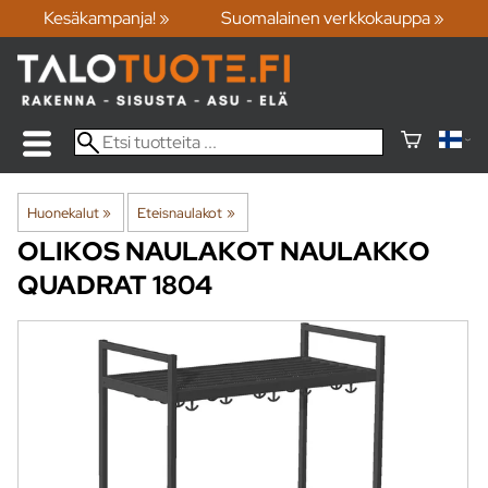
Kesäkampanja! »
Suomalainen verkkokauppa »
Huonekalut
‪»
Eteisnaulakot
‪»
OLIKOS NAULAKOT
NAULAKKO
QUADRAT 1804