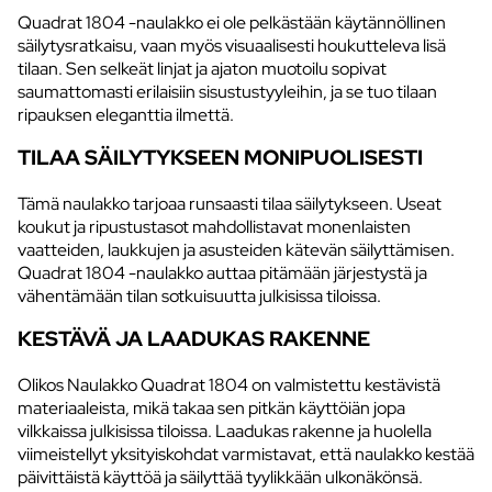
Quadrat 1804 -naulakko ei ole pelkästään käytännöllinen
säilytysratkaisu, vaan myös visuaalisesti houkutteleva lisä
tilaan. Sen selkeät linjat ja ajaton muotoilu sopivat
saumattomasti erilaisiin sisustustyyleihin, ja se tuo tilaan
ripauksen eleganttia ilmettä.
TILAA SÄILYTYKSEEN MONIPUOLISESTI
Tämä naulakko tarjoaa runsaasti tilaa säilytykseen. Useat
koukut ja ripustustasot mahdollistavat monenlaisten
vaatteiden, laukkujen ja asusteiden kätevän säilyttämisen.
Quadrat 1804 -naulakko auttaa pitämään järjestystä ja
vähentämään tilan sotkuisuutta julkisissa tiloissa.
KESTÄVÄ JA LAADUKAS RAKENNE
Olikos Naulakko Quadrat 1804 on valmistettu kestävistä
materiaaleista, mikä takaa sen pitkän käyttöiän jopa
vilkkaissa julkisissa tiloissa. Laadukas rakenne ja huolella
viimeistellyt yksityiskohdat varmistavat, että naulakko kestää
päivittäistä käyttöä ja säilyttää tyylikkään ulkonäkönsä.