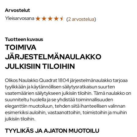
Arvostelut
☆
☆
☆
☆
☆
Yleisarvosana
(
2 arvostelua
)
Tuotteen kuvaus
TOIMIVA
JÄRJESTELMÄNAULAKKO
JULKISIIN TILOIHIN
Olikos Naulakko Quadrat 1804 järjestelmänaulakko tarjoaa
tyylikkään ja käytännöllisen säilytysratkaisun suurten
vaatemäärien säilytykseen julkisiin tiloihin. Tämä naulakko on
suunniteltu huolella ja se yhdistää toiminnallisuuden
eleganttiin muotoiluun, tehden siitä ihanteellisen valinnan
esimerkiksi auloihin, vastaanottoihin, toimistoihin ja muihin
julkisiin tiloihin.
TYYLIKÄS JA AJATON MUOTOILU