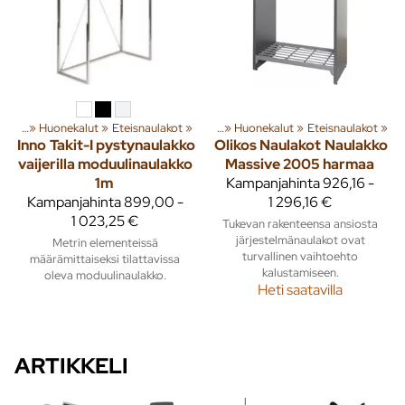
susta
‪»
Huonekalut
Tuoteryhmiä ja tuotteita
‪»
Eteisnaulakot
‪»
Sisusta
‪»
‪»
Huonekalut
‪»
Eteisnaulakot
‪»
Inno
Takit-I pystynaulakko
Olikos Naulakot
Naulakko
vaijerilla moduulinaulakko
Massive 2005 harmaa
1m
Kampanjahinta
926,16 -
Kampanjahinta
899,00 -
1 296,16 €
1 023,25 €
Tukevan rakenteensa ansiosta
järjestelmänaulakot ovat
Metrin elementeissä
turvallinen vaihtoehto
määrämittaiseksi tilattavissa
kalustamiseen.
oleva moduulinaulakko.
Heti saatavilla
ARTIKKELI