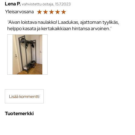
Lena P.
vahvistettu ostaja, 15.7.2023
☆
☆
☆
☆
☆
Yleisarvosana
Aivan loistava naulakko! Laadukas, ajattoman tyylikäs,
helppo kasata ja kertakaikkiaan hintansa arvoinen.
Lisää kommentti
Tuotemerkki