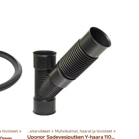
 tiivisteet
‪»
Salaoja- ja sadevesitarvikkeet
‪»
Muhvikulmat, haarat ja tiivisteet
‪»
Uponor
Sadevesiputken Y-haara 110x110mm 0-90 astetta
110mm