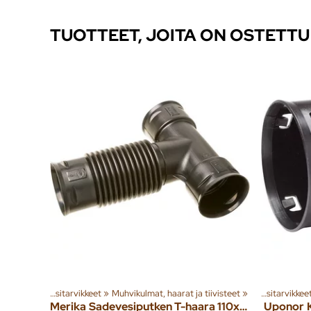
TUOTTEET, JOITA ON OSTETT
iä ja tuotteita
Salaoja- ja sadevesitarvikkeet
‪»
Rakenna
‪»
‪»
Muhvikulmat, haarat ja tiivisteet
Jäte- ja sadevesi
Tuoteryhmiä ja tuotteita
‪»
‪»
Salaoja- ja sadevesitarvikke
‪»
Rakenn
Merika
Sadevesiputken T-haara 110x110mm 0-60 astetta
Uponor