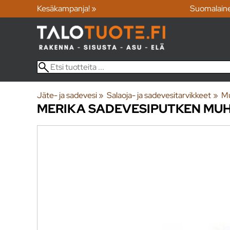
Kesäkampanja! »
Suomalain
Jäte- ja sadevesi
‪»
Salaoja- ja sadevesitarvikkeet
‪»
Mu
MERIKA
SADEVESIPUTKEN MUH