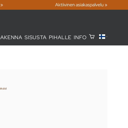
 »
Aktiivinen asiakaspalvelu »
RAKENNA
SISUSTA
PIHALLE
INFO
skulut