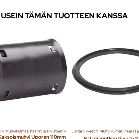
U USEIN TÄMÄN TUOTTEEN KANSSA
et
a
‪»
‪»
Muhvikulmat, haarat ja tiivisteet
Jäte- ja sadevesi
Tuoteryhmiä ja tuotteita
‪»
‪»
Salaoja- ja sadevesitarvikkeet
‪»
Rakenna
‪»
‪»
Muhvikulmat, haarat ja
Jäte- ja sadevesi
‪»
Kaksoismuhvi Uporen 110mm
Salaojaputken tiiviste 