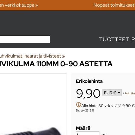
en verkkokauppa »
Nopeat toimitukset
TUOTTEET
hvikulmat, haarat ja tiivisteet
‪»
VIKULMA 110MM 0-90 ASTETTA
Erikoishinta
9,90
+
toimitu
Alin hinta 30 vrk sisällä 9,90 €
Sis. alv 25.5 %
Määrä
kpl