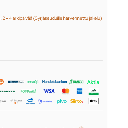
n. 2 - 4 arkipäivää (Syrjäseuduille harvennettu jakelu)