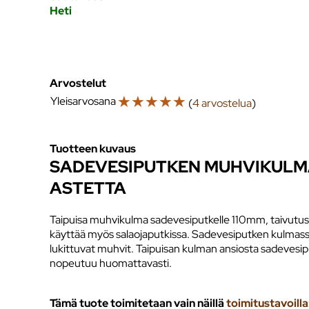
Heti
Arvostelut
☆
☆
☆
☆
☆
Yleisarvosana
(
4 arvostelua
)
Tuotteen kuvaus
SADEVESIPUTKEN MUHVIKULMA
ASTETTA
Taipuisa muhvikulma sadevesiputkelle 110mm, taivutu
käyttää myös salaojaputkissa. Sadevesiputken kulmas
lukittuvat muhvit. Taipuisan kulman ansiosta sadevesi
nopeutuu huomattavasti.
Tämä tuote toimitetaan vain näillä
toimitustavoilla