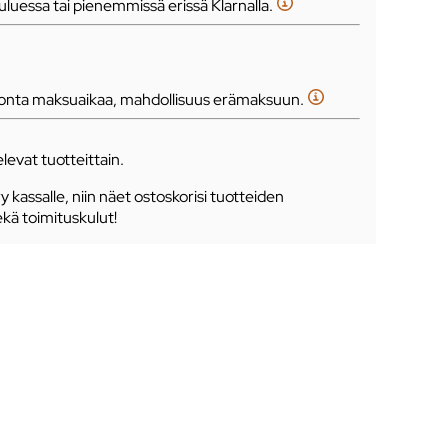
luessa tai pienemmissä erissä Klarnalla.
tonta maksuaikaa, mahdollisuus erämaksuun.
levat tuotteittain.
ry kassalle, niin näet ostoskorisi tuotteiden
ekä toimituskulut!