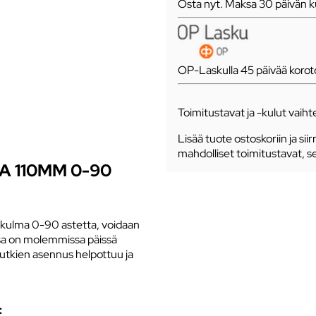
Osta nyt. Maksa 30 päivän ku
OP-Laskulla 45 päivää koro
Toimitustavat ja -kulut vaihte
Lisää tuote ostoskoriin ja siir
mahdolliset toimitustavat, s
 110MM 0-90
skulma 0-90 astetta, voidaan
sa on molemmissa päissä
putkien asennus helpottuu ja
: