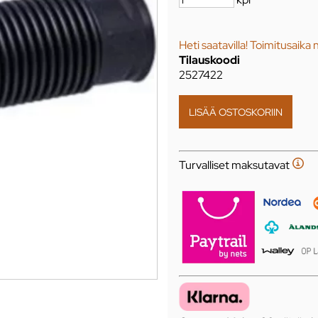
Heti saatavilla! Toimitusaika 
Tilauskoodi
2527422
Turvalliset maksutavat