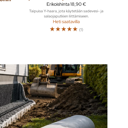
Erikoishinta
18,90 €
Taipuisa Y-haara, jota käytetään sadevesi- ja
salaojaputkien liittämiseen.
Heti saatavilla
☆
☆
☆
☆
☆
(1)