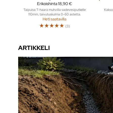
Erikoishinta
18,90 €
Taipuisa T-haara muhvilla sadevesiputkelle
Kakso
110mm, taivutuskulma 0-60 astetta.
Heti saatavilla
☆
☆
☆
☆
☆
(3)
ARTIKKELI