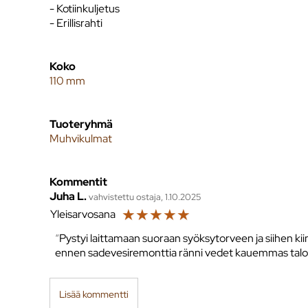
- Kotiinkuljetus
- Erillisrahti
Koko
110 mm
Tuoteryhmä
Muhvikulmat
Kommentit
Juha L.
vahvistettu ostaja, 1.10.2025
☆
☆
☆
☆
☆
Yleisarvosana
Pystyi laittamaan suoraan syöksytorveen ja siihen ki
ennen sadevesiremonttia ränni vedet kauemmas talo
Lisää kommentti