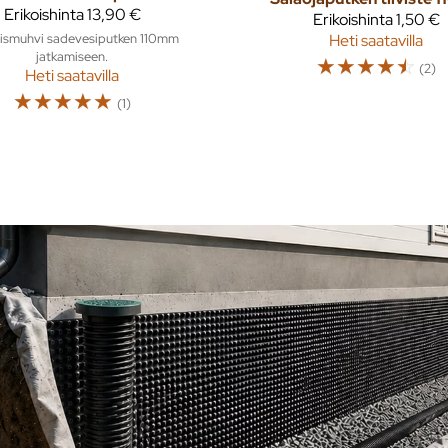
Erikoishinta
13,90 €
Erikoishinta
1,50 €
ismuhvi sadevesiputken 110mm
Heti saatavilla
jatkamiseen.
☆
☆
☆
☆
☆
(2)
Heti saatavilla
☆
☆
☆
☆
☆
(1)