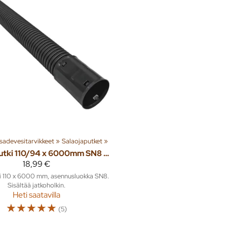
a sadevesitarvikkeet
‪»
Salaojaputket
‪»
Salaojaputki 110/94 x 6000mm SN8 jatkoholkilla
18,99 €
i 110 x 6000 mm, asennusluokka SN8.
Sisältää jatkoholkin.
Heti saatavilla
☆
☆
☆
☆
☆
(5)