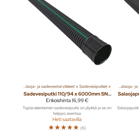
a sadevesi
Tuoteryhmiä ja tuotteita
‪»
Salaoja- ja sadevesitarvikkeet
‪»
Rakenna
‪»
Sadevesiputket
‪»
Jäte- ja sadevesi
‪»
‪»
Salaoja- j
Sadevesiputki 110/94 x 6000mm SN8 muhvilla
Erikoishinta
16,99 €
Tuplarakenteinen sadevesiputki on jäykkä ja se on
Salaojaputk
helppo asentaa
Heti saatavilla
☆
☆
☆
☆
☆
(6)