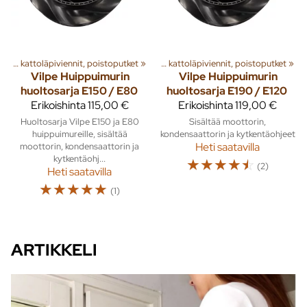
a
‪»
Rakenna
Huippuimurit, kattoläpiviennit, poistoputket
‪»
Ilmanvaihto
‪»
‪»
Huippuimurit, kattoläpiviennit, poistoputket
‪»
Vilpe
Huippuimurin
Vilpe
Huippuimurin
huoltosarja E150 / E80
huoltosarja E190 / E120
Erikoishinta
115,00 €
Erikoishinta
119,00 €
Huoltosarja Vilpe E150 ja E80
Sisältää moottorin,
huippuimureille, sisältää
kondensaattorin ja kytkentäohjeet
moottorin, kondensaattorin ja
Heti saatavilla
kytkentäohj...
☆
☆
☆
☆
☆
(2)
Heti saatavilla
☆
☆
☆
☆
☆
(1)
ARTIKKELI