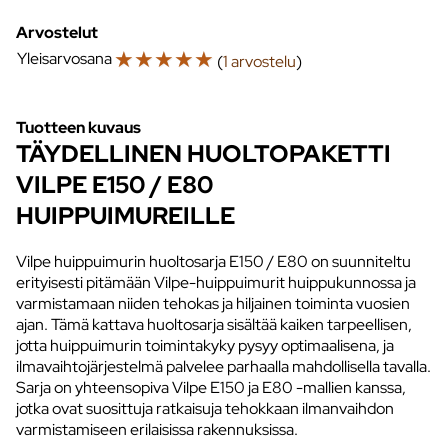
Arvostelut
☆
☆
☆
☆
☆
Yleisarvosana
(
1 arvostelu
)
Tuotteen kuvaus
TÄYDELLINEN HUOLTOPAKETTI
VILPE E150 / E80
HUIPPUIMUREILLE
Vilpe huippuimurin huoltosarja E150 / E80 on suunniteltu
erityisesti pitämään Vilpe-huippuimurit huippukunnossa ja
varmistamaan niiden tehokas ja hiljainen toiminta vuosien
ajan. Tämä kattava huoltosarja sisältää kaiken tarpeellisen,
jotta huippuimurin toimintakyky pysyy optimaalisena, ja
ilmavaihtojärjestelmä palvelee parhaalla mahdollisella tavalla.
Sarja on yhteensopiva Vilpe E150 ja E80 -mallien kanssa,
jotka ovat suosittuja ratkaisuja tehokkaan ilmanvaihdon
varmistamiseen erilaisissa rakennuksissa.