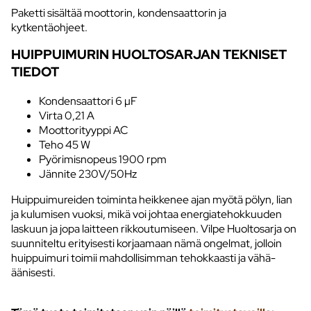
Paketti sisältää moottorin, kondensaattorin ja
kytkentäohjeet.
HUIPPUIMURIN HUOLTOSARJAN TEKNISET
TIEDOT
Kondensaattori 6 µF
Virta 0,21 A
Moottorityyppi AC
Teho 45 W
Pyörimisnopeus 1900 rpm
Jännite 230V/50Hz
Huippuimureiden toiminta heikkenee ajan myötä pölyn, lian
ja kulumisen vuoksi, mikä voi johtaa energiatehokkuuden
laskuun ja jopa laitteen rikkoutumiseen. Vilpe Huoltosarja on
suunniteltu erityisesti korjaamaan nämä ongelmat, jolloin
huippuimuri toimii mahdollisimman tehokkaasti ja vähä-
äänisesti.