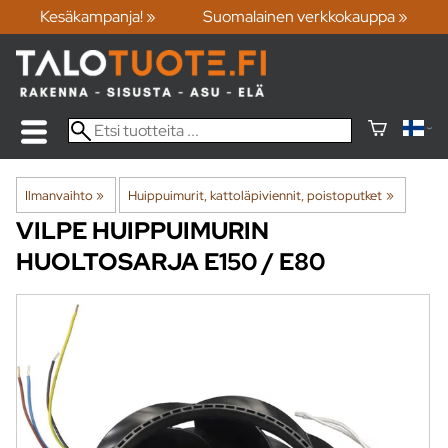
Kesäkampanja! »
Suomalainen verkkokauppa »
Ilmanvaihto
‪»
Huippuimurit, kattoläpiviennit, poistoputket
‪»
VILPE
HUIPPUIMURIN
HUOLTOSARJA E150 / E80