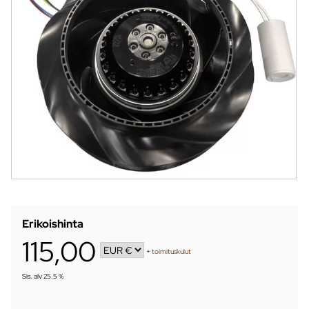
Erikoishinta
115,00
+
toimituskulut
Sis. alv 25.5 %