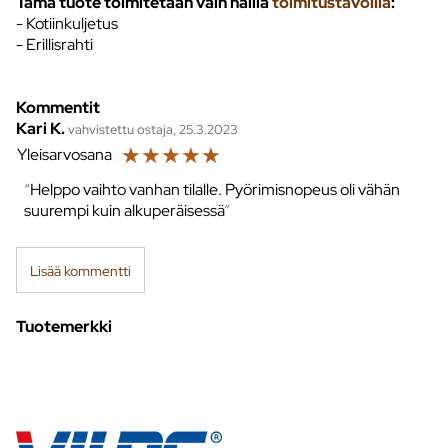
Tämä tuote toimitetaan vain näillä
toimitustavoilla
:
- Kotiinkuljetus
- Erillisrahti
Kommentit
Kari K.
vahvistettu ostaja, 25.3.2023
☆
☆
☆
☆
☆
Yleisarvosana
Helppo vaihto vanhan tilalle. Pyörimisnopeus oli vähän
suurempi kuin alkuperäisessä
Lisää kommentti
Tuotemerkki