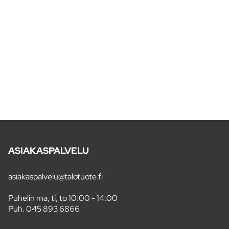
ASIAKASPALVELU
asiakaspalvelu@talotuote.fi
Puhelin ma, ti, to 10:00 - 14:00
Puh.
045 893 6866