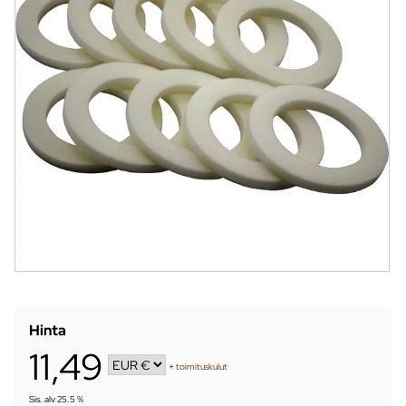
Hinta
11,49
+
toimituskulut
Sis. alv 25.5 %