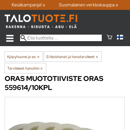
Kesäkampanja! »
Suomalainen verkkokauppa »
Kylpyhuone ja wc
‪»
Erikoishanat ja hanatarvikeet
‪»
Tarvikkeet hanoihin
‪»
ORAS
MUOTOTIIVISTE ORAS
559614/10KPL