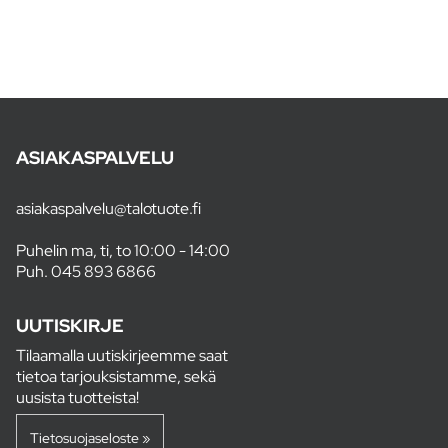
ASIAKASPALVELU
asiakaspalvelu@talotuote.fi
Puhelin ma, ti, to 10:00 - 14:00
Puh.
045 893 6866
UUTISKIRJE
Tilaamalla uutiskirjeemme saat
tietoa tarjouksistamme, sekä
uusista tuotteista!
Tietosuojaseloste »