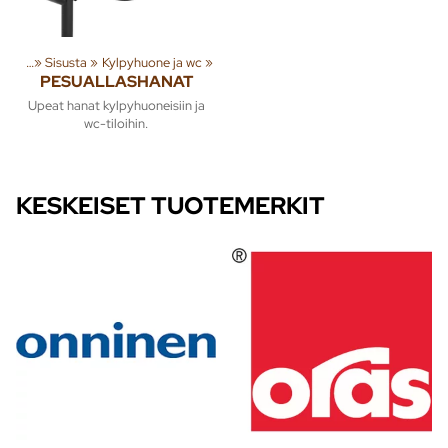
tteita
‪»
Sisusta
‪»
Kylpyhuone ja wc
‪»
PESUALLASHANAT
Upeat hanat kylpyhuoneisiin ja
wc-tiloihin.
KESKEISET TUOTEMERKIT