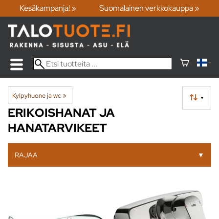
Kesäkampanja! »
Suomalainen verkkokauppa »
Kylpyhuone ja wc
‪»
▼
ERIKOISHANAT JA
HANATARVIKEET
RAJAA
▼