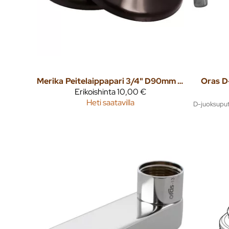
Merika
Peitelaippapari 3/4" D90mm korkeus 25mm musta
Oras
D
Erikoishinta
10,00 €
Heti saatavilla
D-juoksuputk