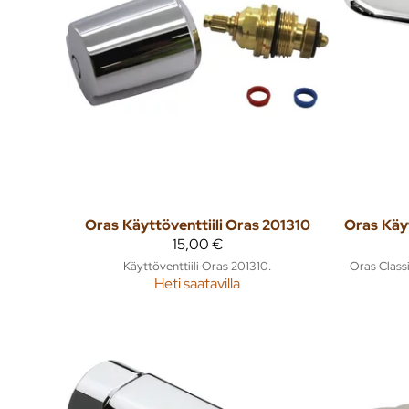
Oras
Käyttöventtiili Oras 201310
Oras
Käy
15,00 €
Käyttöventtiili Oras 201310.
Oras Class
Heti saatavilla