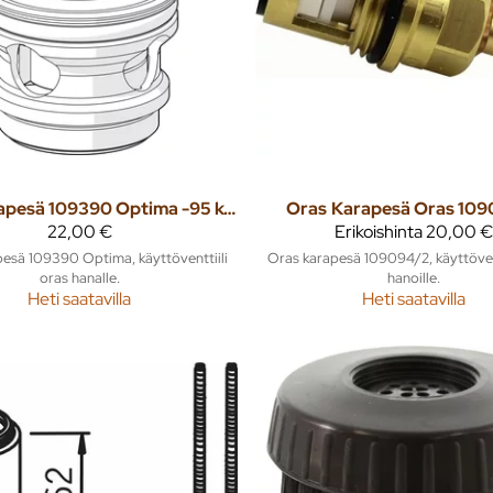
Karapesä 109390 Optima -95 keraaminen
Oras
Karapesä Oras 10
22,00 €
Erikoishinta
20,00 €
esä 109390 Optima, käyttöventtiili
Oras karapesä 109094/2, käyttöven
oras hanalle.
hanoille.
Heti saatavilla
Heti saatavilla