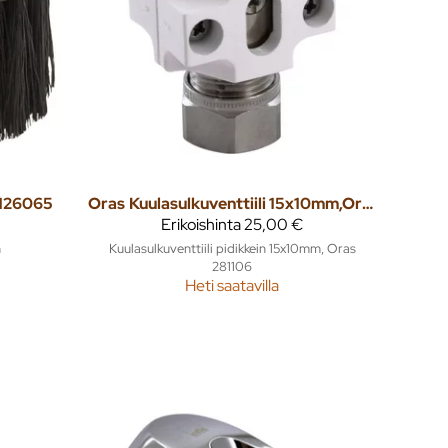
 126065
Oras
Kuulasulkuventtiili 15x10mm,Oras 281106 pidikkein
Erikoishinta
25,00 €
n
Kuulasulkuventtiili pidikkein 15x10mm, Oras
281106
Heti saatavilla