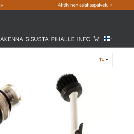
 »
Aktiivinen asiakaspalvelu »
RAKENNA
SISUSTA
PIHALLE
INFO
▼