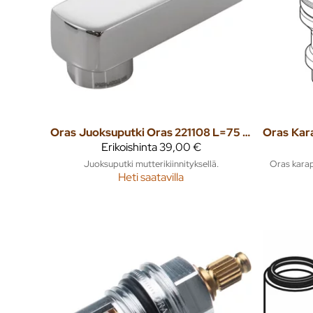
Oras
Juoksuputki Oras 221108 L=75 kiinteä
Oras
Erikoishinta
39,00 €
Juoksuputki mutterikiinnityksellä.
Oras karap
Heti saatavilla