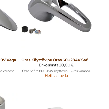
19V Vega
Oras
Käyttövipu Oras 600284V Safira
Erikoishinta
20,00 €
s varaosa.
Oras Safira 600284V käyttövipu. Oras varaosa.
Heti saatavilla