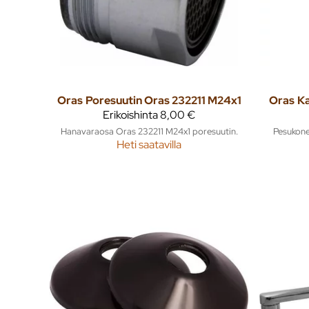
Oras
Poresuutin Oras 232211 M24x1
Oras
K
Erikoishinta
8,00 €
Hanavaraosa Oras 232211 M24x1 poresuutin.
Pesukone
Heti saatavilla