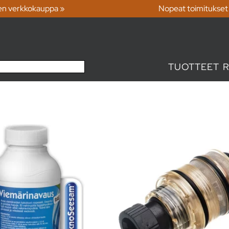
en verkkokauppa »
Nopeat toimitukset
TUOTTEET