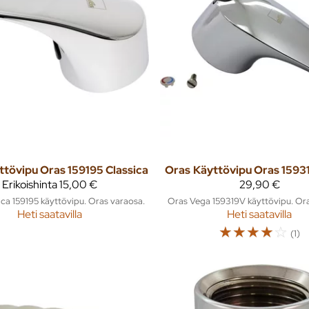
ttövipu Oras 159195 Classica
Oras
Käyttövipu Oras 1593
Erikoishinta
15,00 €
29,90 €
ica 159195 käyttövipu. Oras varaosa.
Oras Vega 159319V käyttövipu. Ora
Heti saatavilla
Heti saatavilla
☆
☆
☆
☆
☆
(1)