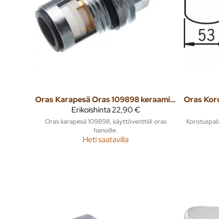
Oras
Karapesä Oras 109898 keraaminen -92
Oras
Erikoishinta
22,90 €
Oras karapesä 109898, käyttöventtiili oras
Korotuspal
hanoille.
Heti saatavilla