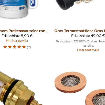
esam
Putkenavausaine rae 0.530 kg
Oras
Erikoishinta
8,90 €
Erikoishinta
49,00 €
Heti saatavilla
Termostaatti 178780V Oraksen Nov
☆
☆
☆
☆
☆
hanoille.
(2)
Heti saatavilla