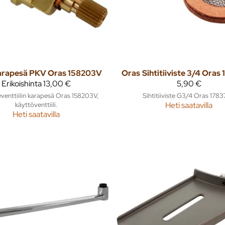
arapesä PKV Oras 158203V
Oras
Sihtitiiviste 3/4 Ora
Erikoishinta
13,00 €
5,90 €
venttiilin karapesä Oras 158203V,
Sihtitiiviste G3/4 Oras 178
käyttöventtiili.
Heti saatavilla
Heti saatavilla