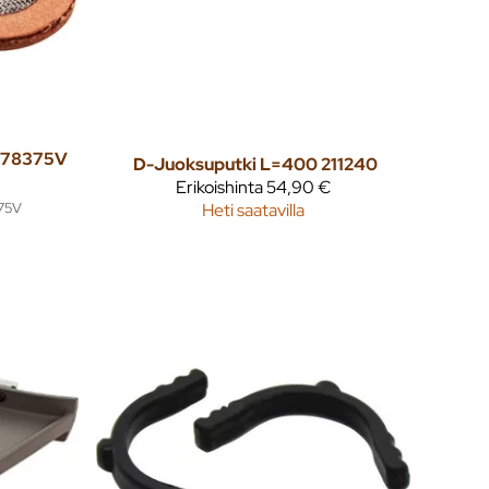
s 178375V
D-Juoksuputki L=400 211240
Erikoishinta
54,90 €
375V
Heti saatavilla