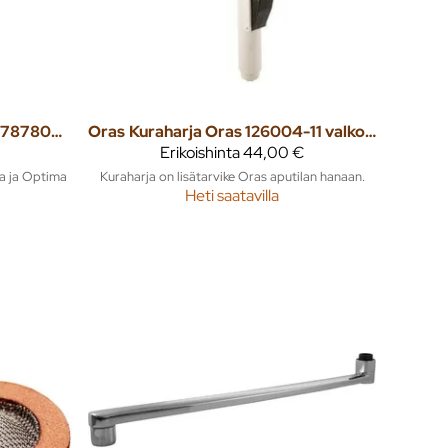
Termostaattiosa Oras 178780V Nova ja Optima säätöosa
Oras
Kuraharja Oras 126004-11 valkoinen
Erikoishinta
44,00 €
a ja Optima
Kuraharja on lisätarvike Oras aputilan hanaan.
Heti saatavilla