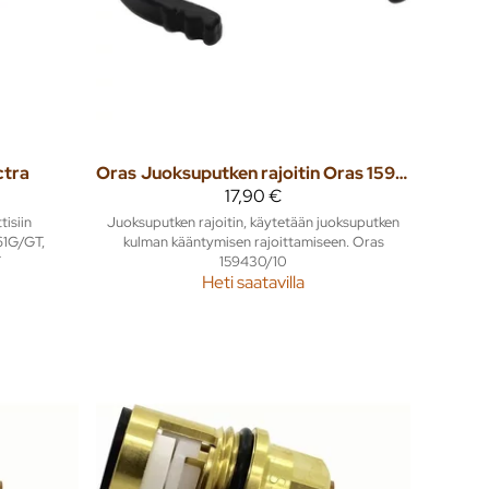
ctra
Oras
Juoksuputken rajoitin Oras 159430/10, 40°- 80°
17,90 €
tisiin
Juoksuputken rajoitin, käytetään juoksuputken
61G/GT,
kulman kääntymisen rajoittamiseen. Oras
T
159430/10
Heti saatavilla