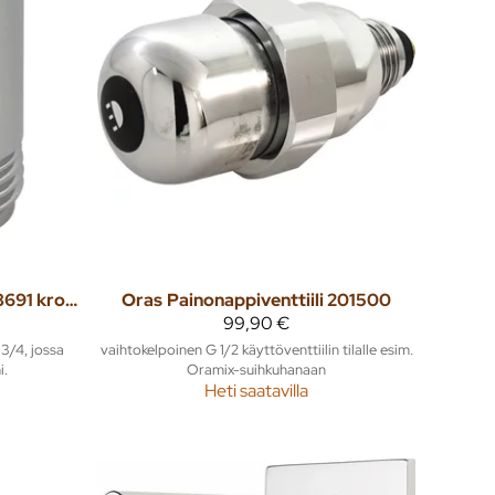
Muunnosnippa Oras 158691 kromi G1/2 - 3/4
Oras
Painonappiventtiili 201500
99,90 €
3/4, jossa
vaihtokelpoinen G 1/2 käyttöventtiilin tilalle esim.
i.
Oramix-suihkuhanaan
Heti saatavilla