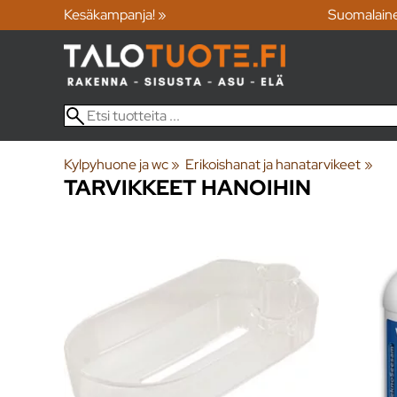
Kesäkampanja! »
Suomalain
Kylpyhuone ja wc
‪»
Erikoishanat ja hanatarvikeet
‪»
TARVIKKEET HANOIHIN