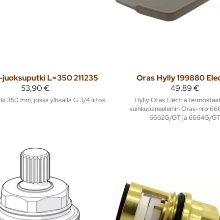
-juoksuputki L=350 211235
Oras
Hylly 199880 Ele
53,90 €
49,89 €
i 350 mm, jossa ylhäällä G 3/4 liitos
Hylly Oras Electra termostaat
suihkupaneeleihin Oras-nro 66
6662G/GT ja 6664G/G