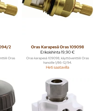
9094/2
Oras
Karapesä Oras 109098
Erikoishinta
19,90 €
ttiili Oras
Oras karapesä 109098, käyttöventtiili Oras
hanoille 1/86-12/94.
Heti saatavilla