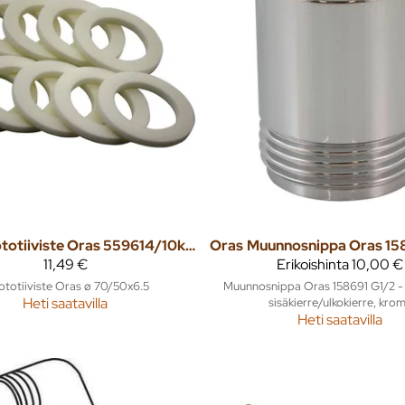
Muototiiviste Oras 559614/10kpl
Oras
11,49 €
Erikoishinta
10,00 €
totiiviste Oras ø 70/50x6.5
Muunnosnippa Oras 158691 G1/2 - 
Heti saatavilla
sisäkierre/ulkokierre, krom
Heti saatavilla