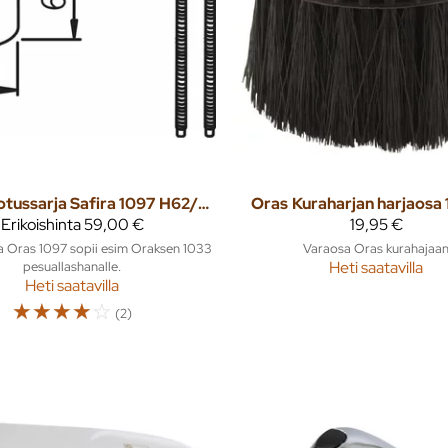
Korotussarja Safira 1097 H62/D53mm
Oras
Kuraharjan harjaosa
Erikoishinta
59,00 €
19,95 €
a Oras 1097 sopii esim Oraksen 1033
Varaosa Oras kurahajaa
pesuallashanalle.
Heti saatavilla
Heti saatavilla
☆
☆
☆
☆
☆
(2)