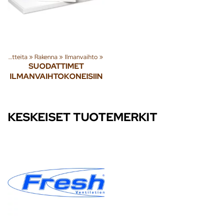
Tuoteryhmiä ja tuotteita
‪»
Rakenna
‪»
Ilmanvaihto
‪»
SUODATTIMET
ILMANVAIHTOKONEISIIN
KESKEISET TUOTEMERKIT