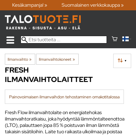
Kesäkampanja! »
Suomalainen verkkokauppa »
Ilmanvaihto
‪»
Ilmanvaihtokoneet
‪»
▼
FRESH
ILMANVAIHTOLAITTEET
Painovoimaisen ilmanvaihdon tehostaminen omakotitalossa
Fresh Flow ilmanvaihtolaite on energiatehokas
ilmanvaihtoratkaisu, joka hyödyntää lämmöntalteenottoa
(LTO), palauttaen jopa 85 % poistuvan ilman lämmöstä
takaisin sisätiloihin. Laite tuo raikasta ulkoilmaa ja poistaa