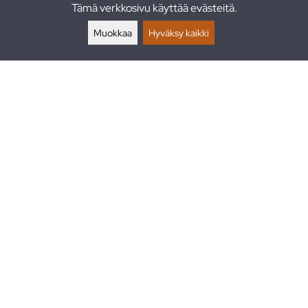
Tämä verkkosivu käyttää evästeitä.
Palautukset
Muokkaa
Hyväksy kaikki