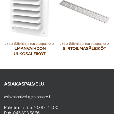
eryhmiä ja tuotteita
Ilmanvaihto
‪»
Säleiköt ja tuuletuspaalut
‪»
Rakenna
‪»
‪»
Ilmanvaihto
‪»
Säleiköt ja tuuletuspaalut
‪»
ILMANVAIHDON
SIIRTOILMÄSÄLEIKÖT
ULKOSÄLEIKÖT
ASIAKASPALVELU
asiakaspalvelu@talotuote.fi
Puhelin ma, ti, to 10:00 - 14:00
Puh.
045 893 6866