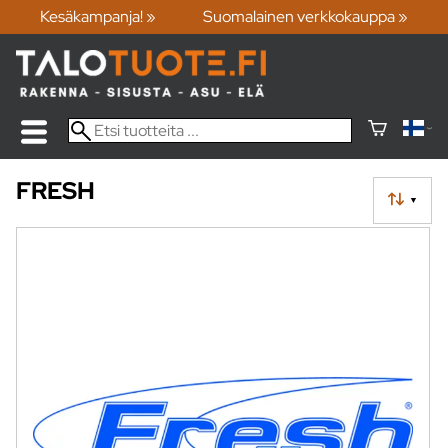
Kesäkampanja! »
Suomalainen verkkokauppa »
FRESH
▼