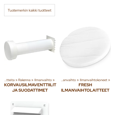
Tuotemerkin kaikki tuotteet
Tuoteryhmiä ja tuotteita
Tuoteryhmiä ja tuotteita
‪»
Rakenna
‪»
Ilmanvaihto
‪»
Rakenna
‪»
‪»
Ilmanvaihto
‪»
Ilmanvaihtokoneet
‪»
KORVAUSILMAVENTTIILIT
FRESH
JA SUODATTIMET
ILMANVAIHTOLAITTEET