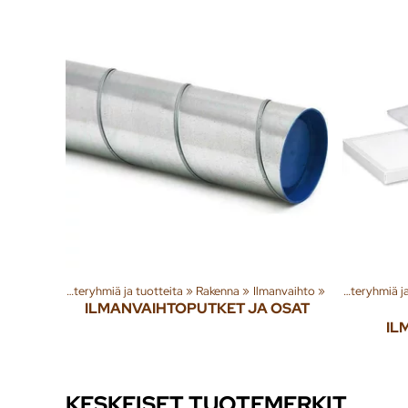
Tuoteryhmiä ja tuotteita
‪»
Rakenna
‪»
Ilmanvaihto
‪»
Tuoteryhmiä ja tuotteita
ILMANVAIHTOPUTKET JA OSAT
IL
KESKEISET TUOTEMERKIT