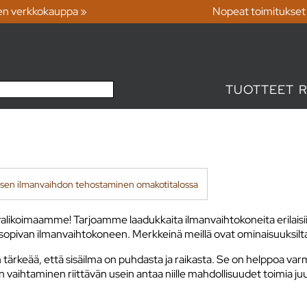
en verkkokauppa »
Nopeat toimitukset
TUOTTEET
sen ilmanvaihdon tehostaminen omakotitalossa
koimaamme! Tarjoamme laadukkaita ilmanvaihtokoneita erilaisiin tar
isi sopivan ilmanvaihtokoneen. Merkkeinä meillä ovat ominaisuuksi
tärkeää, että sisäilma on puhdasta ja raikasta. Se on helppoa varm
en vaihtaminen riittävän usein antaa niille mahdollisuudet toimia ju