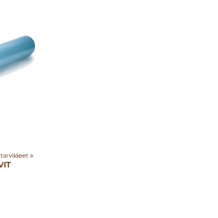
 tarvikkeet
‪»
IT