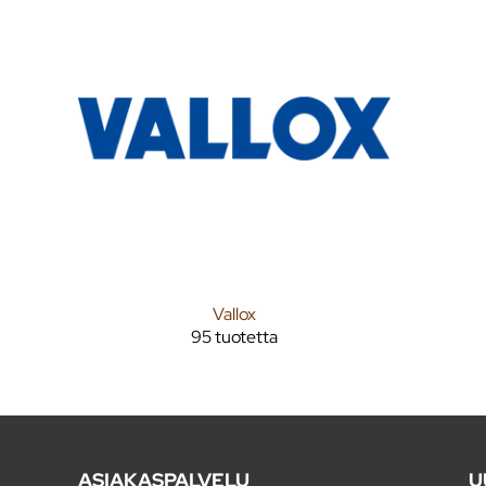
Vallox
95 tuotetta
ASIAKASPALVELU
U