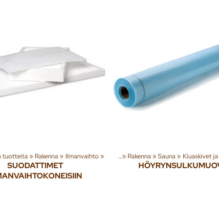
‪»
Rakenna
Tuoteryhmiä ja tuotteita
‪»
Ilmanvaihto
‪»
‪»
Rakenna
‪»
Sauna
‪»
Kiuaskivet ja
SUODATTIMET
HÖYRYNSULKUMUOV
MANVAIHTOKONEISIIN