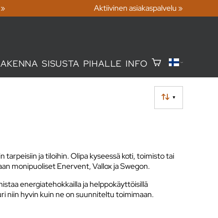
 »
Aktiivinen asiakaspalvelu »
RAKENNA
SISUSTA
PIHALLE
INFO
▼
peisiin ja tiloihin. Olipa kyseessä koti, toimisto tai
ltaan monipuoliset Enervent, Vallox ja Swegon.
istaa energiatehokkailla ja helppokäyttöisillä
uri niin hyvin kuin ne on suunniteltu toimimaan.