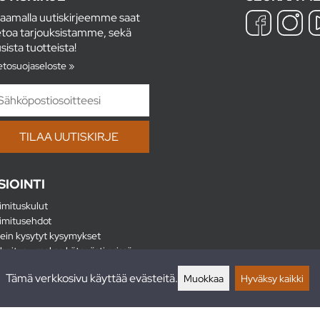
laamalla uutiskirjeemme saat
etoa tarjouksistamme, sekä
sista tuotteista!
etosuojaseloste »
SIOINTI
imituskulut
imitusehdot
ein kysytyt kysymykset
hoitus - maksa kätevästi erissä
lautukset
Tämä verkkosivu käyttää evästeitä.
Muokkaa
Hyväksy kaikki