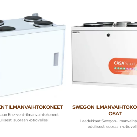
NT ILMANVAIHTOKONEET
SWEGON ILMANVAIHTOKO
OSAT
aan Enervent-ilmanvaihtokoneet
llisesti suoraan kotiovellesi!
Laadukkaat Swegon-ilmanvaiht
edullisesti suoraan kotiovell