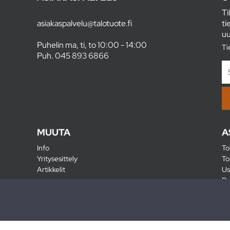
Ti
asiakaspalvelu@talotuote.fi
ti
uu
Puhelin ma, ti, to 10:00 - 14:00
Ti
Puh.
045 893 6866
MUUTA
A
Info
To
Yritysesittely
To
Artikkelit
Us
Ra
Pa