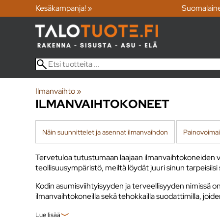
Kesäkampanja! »
Suomalain
Ilmanvaihto
‪»
ILMANVAIHTOKONEET
Näin suunnittelet ja asennat ilmanvaihdon
Painovoimai
Tervetuloa tutustumaan laajaan ilmanvaihtokoneiden vali
teollisuusympäristö, meiltä löydät juuri sinun tarpeisi
Kodin asumisviihtyisyyden ja terveellisyyden nimissä on 
ilmanvaihtokoneilla sekä tehokkailla suodattimilla, joid
Lue lisää