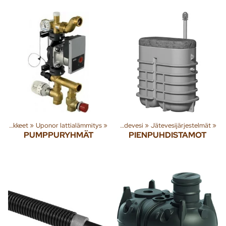
ryhmiä ja tuotteita
Lattialämmitysputket ja tarvikkeet
‪»
Uponor lattialämmitys
‪»
Rakenna
‪»
‪»
Jäte- ja sadevesi
‪»
Jätevesijärjestelmät
‪»
PUMPPURYHMÄT
PIENPUHDISTAMOT