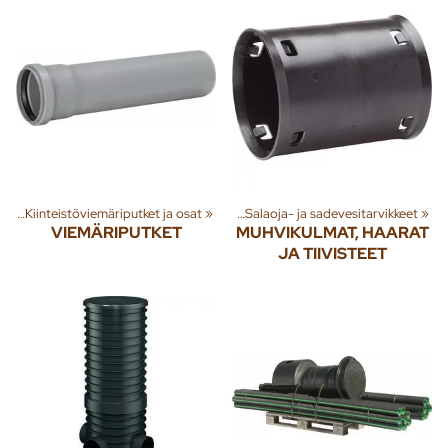
 tuotteita
et
‪»
Kiinteistöviemäriputket ja osat
‪»
Rakenna
‪»
Jäte- ja sadevesi
‪»
‪»
Salaoja- ja sadevesitarvikkeet
‪»
VIEMÄRIPUTKET
MUHVIKULMAT, HAARAT
JA TIIVISTEET