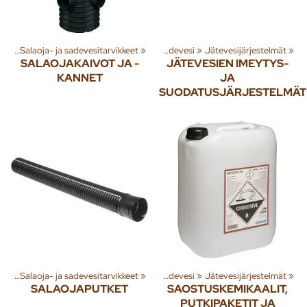
esi
ryhmiä ja tuotteita
‪»
Salaoja- ja sadevesitarvikkeet
‪»
Rakenna
‪»
‪»
Jäte- ja sadevesi
‪»
Jätevesijärjestelmät
‪»
SALAOJAKAIVOT JA -
JÄTEVESIEN IMEYTYS-
KANNET
JA
SUODATUSJÄRJESTELMÄT
esi
ryhmiä ja tuotteita
‪»
Salaoja- ja sadevesitarvikkeet
‪»
Rakenna
‪»
‪»
Jäte- ja sadevesi
‪»
Jätevesijärjestelmät
‪»
SALAOJAPUTKET
SAOSTUSKEMIKAALIT,
PUTKIPAKETIT JA