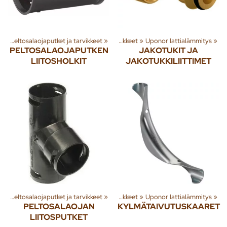
et
rjestelmät
‪»
Peltosalaojaputket ja tarvikkeet
‪»
‪»
Lattialämmitysputket ja tarvikkeet
‪»
Uponor lattialämmitys
‪»
PELTOSALAOJAPUTKEN
JAKOTUKIT JA
LIITOSHOLKIT
JAKOTUKKILIITTIMET
et
rjestelmät
‪»
Peltosalaojaputket ja tarvikkeet
‪»
‪»
Lattialämmitysputket ja tarvikkeet
‪»
Uponor lattialämmitys
‪»
PELTOSALAOJAN
KYLMÄTAIVUTUSKAARET
LIITOSPUTKET