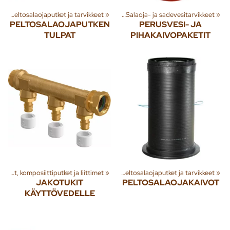
et
 tuotteita
‪»
Peltosalaojaputket ja tarvikkeet
‪»
Rakenna
‪»
Jäte- ja sadevesi
‪»
‪»
Salaoja- ja sadevesitarvikkeet
‪»
PELTOSALAOJAPUTKEN
PERUSVESI- JA
TULPAT
PIHAKAIVOPAKETIT
devesi
Käyttövesiputket, kupariputket, komposiittiputket ja liittimet
‪»
Salaoja- ja sadevesitarvikkeet
‪»
‪»
Peltosalaojaputket ja tarvikkeet
‪»
JAKOTUKIT
PELTOSALAOJAKAIVOT
KÄYTTÖVEDELLE