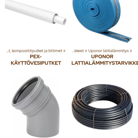
rjestelmät
Käyttövesiputket, kupariputket, komposiittiputket ja liittimet
‪»
‪»
Lattialämmitysputket ja tarvikkeet
‪»
Uponor lattialämmitys
‪»
PEX-
UPONOR
KÄYTTÖVESIPUTKET
LATTIALÄMMITYSTARVIKK