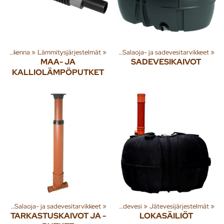
 tuotteita
‪»
Rakenna
‪»
‪»
Rakenna
Lämmitysjärjestelmät
‪»
Jäte- ja sadevesi
‪»
‪»
Salaoja- ja sadevesitarvikkeet
‪»
MAA- JA
SADEVESIKAIVOT
KALLIOLÄMPÖPUTKET
esi
ryhmiä ja tuotteita
‪»
Salaoja- ja sadevesitarvikkeet
‪»
Rakenna
‪»
‪»
Jäte- ja sadevesi
‪»
Jätevesijärjestelmät
‪»
TARKASTUSKAIVOT JA -
LOKASÄILIÖT