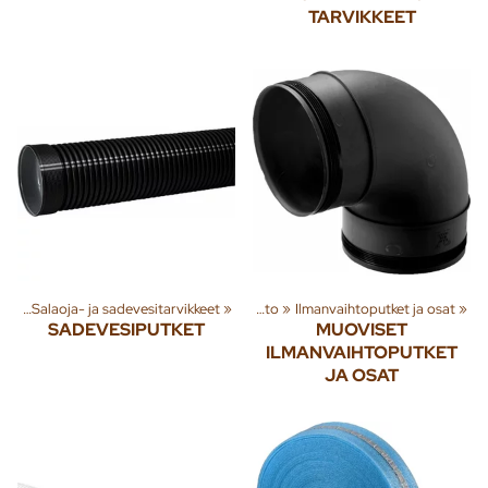
TARVIKKEET
esi
ryhmiä ja tuotteita
‪»
Salaoja- ja sadevesitarvikkeet
‪»
Rakenna
‪»
‪»
Ilmanvaihto
‪»
Ilmanvaihtoputket ja osat
‪»
SADEVESIPUTKET
MUOVISET
ILMANVAIHTOPUTKET
JA OSAT