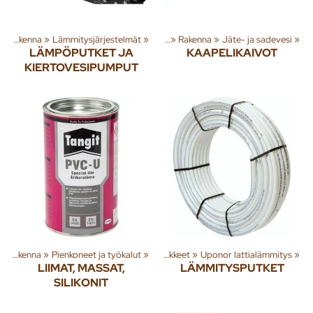
‪»
Rakenna
‪»
Lämmitysjärjestelmät
Tuoteryhmiä ja tuotteita
‪»
‪»
Rakenna
‪»
Jäte- ja sadevesi
‪»
LÄMPÖPUTKET JA
KAAPELIKAIVOT
KIERTOVESIPUMPUT
rjestelmät
‪»
Rakenna
‪»
‪»
Pienkoneet ja työkalut
‪»
Lattialämmitysputket ja tarvikkeet
‪»
Uponor lattialämmitys
‪»
LIIMAT, MASSAT,
LÄMMITYSPUTKET
SILIKONIT