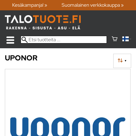
Kesäkampanja! »
Suomalainen verkkokauppa »
UPONOR
▼