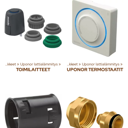
rjestelmät
Lattialämmitysputket ja tarvikkeet
‪»
‪»
Uponor lattialämmitys
‪»
Lattialämmitysputket ja tarvikkeet
‪»
Uponor lattialämmitys
‪»
TOIMILAITTEET
UPONOR TERMOSTAATIT