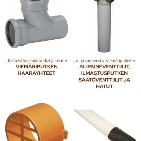
et
Tuoteryhmiä ja tuotteita
‪»
Kiinteistöviemäriputket ja osat
‪»
Rakenna
‪»
‪»
Jäte- ja sadevesi
‪»
Viemäriputket
‪»
VIEMÄRIPUTKEN
ALIPAINEVENTTIILIT,
HAARAYHTEET
ILMASTUSPUTKEN
SÄÄTÖVENTTIILIT JA
HATUT