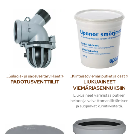
esi
nna
‪»
‪»
Salaoja- ja sadevesitarvikkeet
Jäte- ja sadevesi
‪»
Viemäriputket
‪»
‪»
Kiinteistöviemäriputket ja osat
‪»
PADOTUSVENTTIILIT
LIUKUAINEET
VIEMÄRIASENNUKSIIN
Liukuaineet varmistaa putkien
helpon ja vaivattoman liittämisen
ja suojaavat kumitiivisteitä.