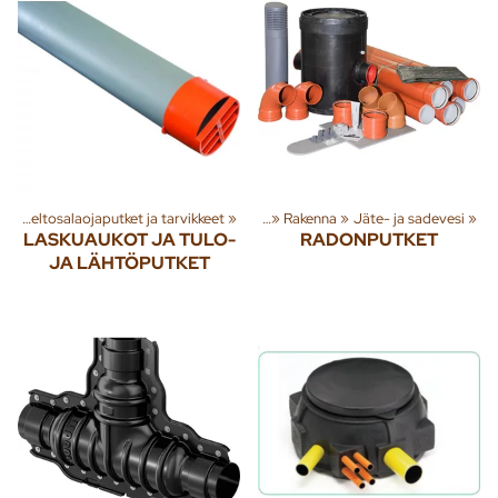
et
‪»
Peltosalaojaputket ja tarvikkeet
Tuoteryhmiä ja tuotteita
‪»
‪»
Rakenna
‪»
Jäte- ja sadevesi
‪»
LASKUAUKOT JA TULO-
RADONPUTKET
JA LÄHTÖPUTKET