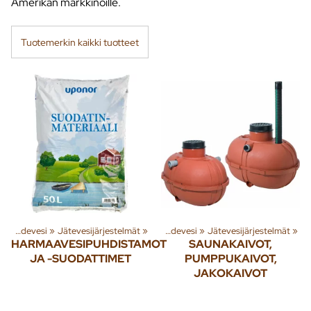
Amerikan markkinoille.
Tuotemerkin kaikki tuotteet
ryhmiä ja tuotteita
Jäte- ja sadevesi
‪»
Jätevesijärjestelmät
‪»
Rakenna
‪»
‪»
Jäte- ja sadevesi
‪»
Jätevesijärjestelmät
‪»
HARMAAVESIPUHDISTAMOT
SAUNAKAIVOT,
JA -SUODATTIMET
PUMPPUKAIVOT,
JAKOKAIVOT