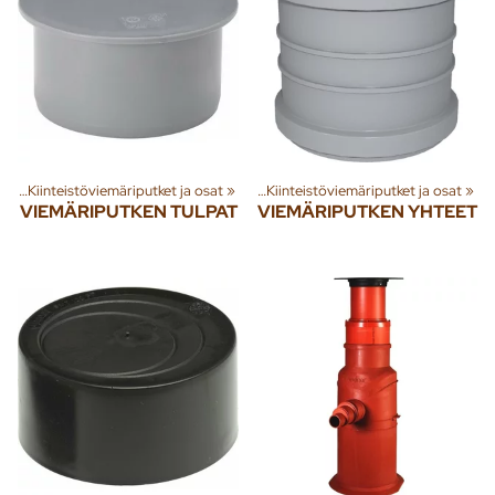
et
nna
‪»
‪»
Kiinteistöviemäriputket ja osat
Jäte- ja sadevesi
‪»
Viemäriputket
‪»
‪»
Kiinteistöviemäriputket ja osat
‪»
VIEMÄRIPUTKEN TULPAT
VIEMÄRIPUTKEN YHTEET