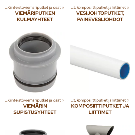
et
äyttövesi
‪»
Kiinteistöviemäriputket ja osat
‪»
‪»
Käyttövesiputket, kupariputket, komposiittiputket ja liittimet
‪»
VIEMÄRIPUTKEN
VESIJOHTOPUTKET,
KULMAYHTEET
PAINEVESIJOHDOT
et
äyttövesi
‪»
Kiinteistöviemäriputket ja osat
‪»
‪»
Käyttövesiputket, kupariputket, komposiittiputket ja liittimet
‪»
VIEMÄRIN
KOMPOSIITTIPUTKET JA
SUPISTUSYHTEET
LIITTIMET