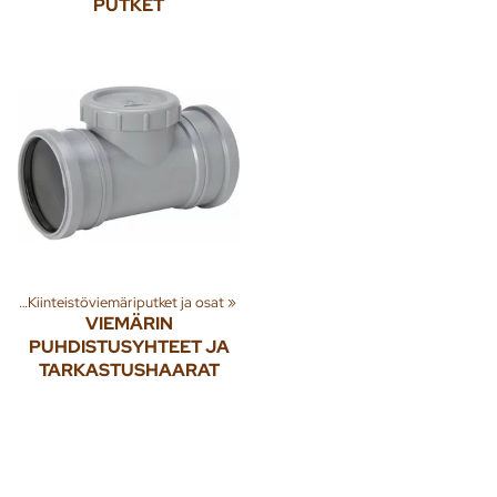
PUTKET
et
‪»
Kiinteistöviemäriputket ja osat
‪»
VIEMÄRIN
PUHDISTUSYHTEET JA
TARKASTUSHAARAT