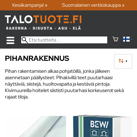
Kesäkampanja! »
Suomalainen verkkokauppa »
PIHANRAKENNUS
▼
Pihan rakentamisen alkaa pohjatöillä, jonka jälkeen
asennetaan päällysteet. Pihakivillä teet puutarhaasi
näyttäviä, siistejä, huoltovapaita ja kestäviä pintoja.
Kivimuureilla hoitelet siististi puutarhasi korkeuserot sekä
rajaat tiloja.