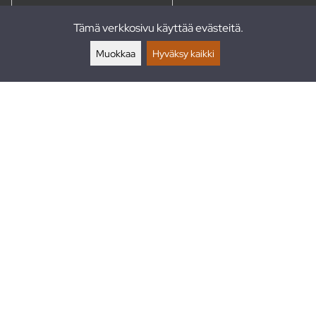
Tämä verkkosivu käyttää evästeitä.
Palautukset
Muokkaa
Hyväksy kaikki