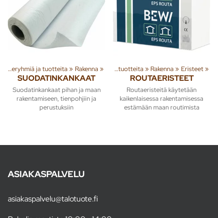
Tuoteryhmiä ja tuotteita
‪»
Rakenna
‪»
Tuoteryhmiä ja tuotteita
‪»
Rakenna
‪»
Eristeet
‪»
SUODATINKANKAAT
ROUTAERISTEET
Suodatinkankaat pihan ja maan
Routaeristeitä käytetään
rakentamiseen, tienpohjiin ja
kaikenlaisessa rakentamisessa
perustuksiin
estämään maan routimista
ASIAKASPALVELU
asiakaspalvelu@talotuote.fi