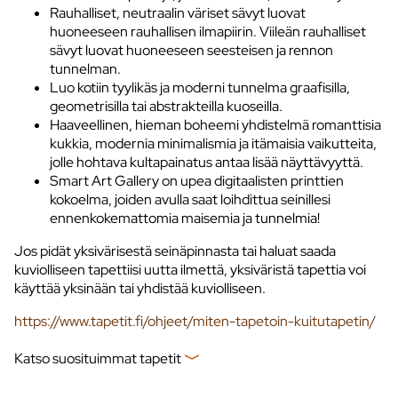
Rauhalliset, neutraalin väriset sävyt luovat
huoneeseen rauhallisen ilmapiirin. Viileän rauhalliset
sävyt luovat huoneeseen seesteisen ja rennon
tunnelman.
Luo kotiin tyylikäs ja moderni tunnelma graafisilla,
geometrisilla tai abstrakteilla kuoseilla.
Haaveellinen, hieman boheemi yhdistelmä romanttisia
kukkia, modernia minimalismia ja itämaisia vaikutteita,
jolle hohtava kultapainatus antaa lisää näyttävyyttä.
Smart Art Gallery on upea digitaalisten printtien
kokoelma, joiden avulla saat loihdittua seinillesi
ennenkokemattomia maisemia ja tunnelmia!
Jos pidät yksivärisestä seinäpinnasta tai haluat saada
kuviolliseen tapettiisi uutta ilmettä, yksiväristä tapettia voi
käyttää yksinään tai yhdistää kuviolliseen.
https://www.tapetit.fi/ohjeet/miten-tapetoin-kuitutapetin/
Katso suosituimmat tapetit