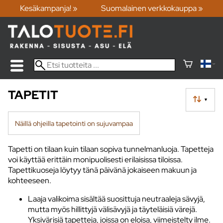
Kesäkampanja! »
Suomalainen verkkokauppa »
TAPETIT
▼
Näillä ohjeilla tapetointi on sujuvampaa
Tapetti on tilaan kuin tilaan sopiva tunnelmanluoja. Tapetteja
voi käyttää erittäin monipuolisesti erilaisissa tiloissa.
Tapettikuoseja löytyy tänä päivänä jokaiseen makuun ja
kohteeseen.
Laaja valikoima sisältää suosittuja neutraaleja sävyjä,
mutta myös hillittyjä välisävyjä ja täyteläisiä värejä.
Yksivärisiä tapetteja, joissa on eloisa, viimeistelty ilme.