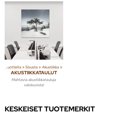
Tuoteryhmiä ja tuotteita
‪»
Sisusta
‪»
Akustiikka
‪»
AKUSTIIKKATAULUT
Mahtavia akustiikkatauluja
valokuvista!
KESKEISET TUOTEMERKIT