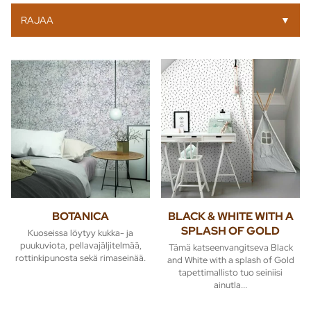
RAJAA
▼
BOTANICA
BLACK & WHITE WITH A
SPLASH OF GOLD
Kuoseissa löytyy kukka- ja
puukuviota, pellavajäljitelmää,
Tämä katseenvangitseva Black
rottinkipunosta sekä rimaseinää.
and White with a splash of Gold
tapettimallisto tuo seiniisi
ainutla...