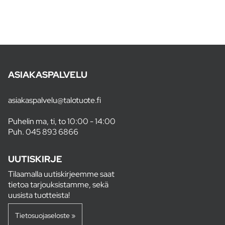
ASIAKASPALVELU
asiakaspalvelu@talotuote.fi
Puhelin ma, ti, to 10:00 - 14:00
Puh.
045 893 6866
UUTISKIRJE
Tilaamalla uutiskirjeemme saat
tietoa tarjouksistamme, sekä
uusista tuotteista!
Tietosuojaseloste »