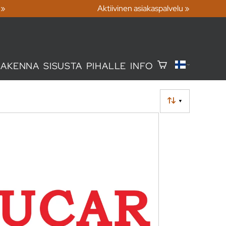
 »
Aktiivinen asiakaspalvelu »
RAKENNA
SISUSTA
PIHALLE
INFO
▼