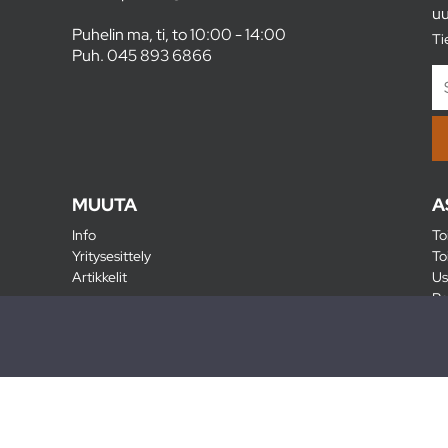
uu
Puhelin ma, ti, to 10:00 - 14:00
Ti
Puh.
045 893 6866
MUUTA
A
Info
To
Yritysesittely
To
Artikkelit
Us
Ra
Pa