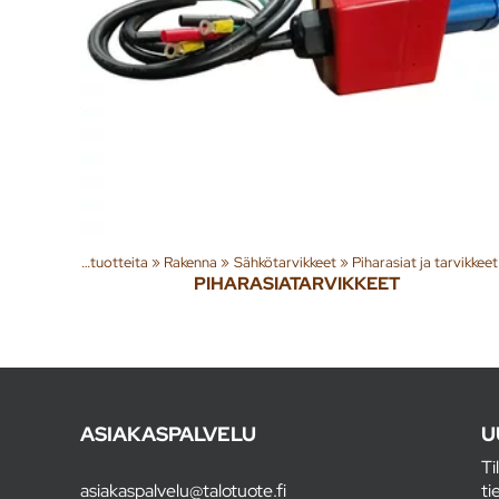
Tuoteryhmiä ja tuotteita
‪»
Rakenna
‪»
Sähkötarvikkeet
‪»
Piharasiat ja tarvikkeet
PIHARASIATARVIKKEET
ASIAKASPALVELU
U
Ti
asiakaspalvelu@talotuote.fi
ti