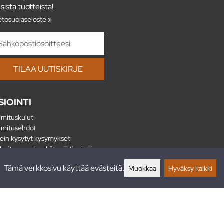
sista tuotteista!
etosuojaseloste »
SIOINTI
imituskulut
imitusehdot
ein kysytyt kysymykset
hoitus - maksa kätevästi erissä
lautukset
Tämä verkkosivu käyttää evästeitä.
Muokkaa
Hyväksy kaikki