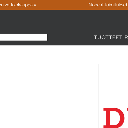
en verkkokauppa »
Nopeat toimitukset
TUOTTEET