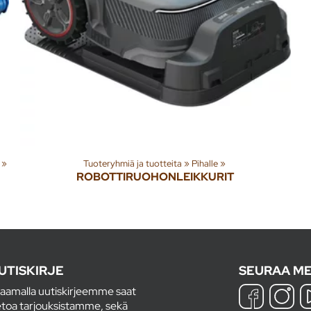
‪»
Tuoteryhmiä ja tuotteita
‪»
Pihalle
‪»
ROBOTTIRUOHONLEIKKURIT
UTISKIRJE
SEURAA ME
laamalla uutiskirjeemme saat
etoa tarjouksistamme, sekä