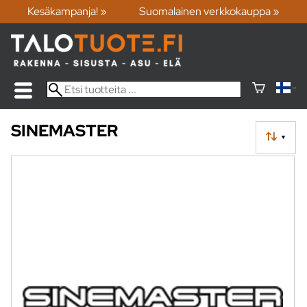
Kesäkampanja! »
Suomalainen verkkokauppa »
SINEMASTER
▼