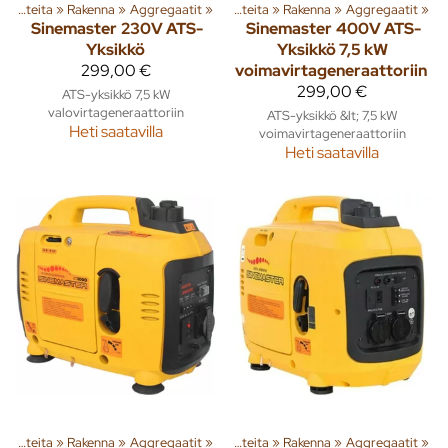
Tuoteryhmiä ja tuotteita
‪»
Rakenna
‪»
Aggregaatit
‪»
Tuoteryhmiä ja tuotteita
‪»
Rakenna
‪»
Aggregaatit
‪»
Sinemaster
230V ATS-
Sinemaster
400V ATS-
Yksikkö
Yksikkö 7,5 kW
299,00 €
voimavirtageneraattoriin
299,00 €
ATS-yksikkö 7,5 kW
valovirtageneraattoriin
ATS-yksikkö &lt; 7,5 kW
Heti saatavilla
voimavirtageneraattoriin
Heti saatavilla
Tuoteryhmiä ja tuotteita
‪»
Rakenna
‪»
Aggregaatit
‪»
Tuoteryhmiä ja tuotteita
‪»
Rakenna
‪»
Aggregaatit
‪»