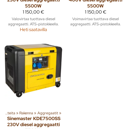
5500W
5500W
1 150,00 €
1 150,00 €
Valovirtaa tuottava diesel
Voimavirtaa tuottava diesel
aggregaatti. ATS-pistokkeella.
aggregaatti. ATS-pistokkeella.
Heti saatavilla
Tuoteryhmiä ja tuotteita
‪»
Rakenna
‪»
Aggregaatit
‪»
Sinemaster
KDE7500SS
230V diesel aggregaatti