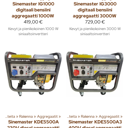
Sinemaster
IG1000
Sinemaster
IG3000
digitaali bensiini
digitaali bensiini
aggregaatti 1000W
aggregaatti 3000W
419,00 €
729,00 €
Kevyt ja pienikokoinen 1000 W
Kevyt ja pienikokoinen 3000 W
siniaaltoinvertteri
siniaaltoinvertteri
Tuoteryhmiä ja tuotteita
‪»
Rakenna
‪»
Aggregaatit
‪»
Tuoteryhmiä ja tuotteita
‪»
Rakenna
‪»
Aggregaatit
‪»
Sinemaster
KDE5500A
Sinemaster
KDE5500A3
230V diesel aggregaatti
400V diesel aggregaatti