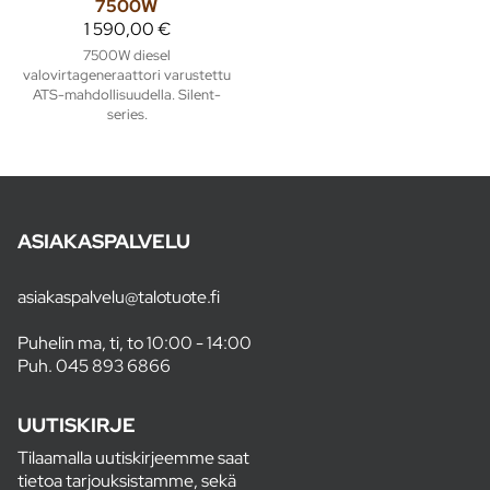
7500W
1 590,00 €
7500W diesel
valovirtageneraattori varustettu
ATS-mahdollisuudella. Silent-
series.
ASIAKASPALVELU
asiakaspalvelu@talotuote.fi
Puhelin ma, ti, to 10:00 - 14:00
Puh.
045 893 6866
UUTISKIRJE
Tilaamalla uutiskirjeemme saat
tietoa tarjouksistamme, sekä