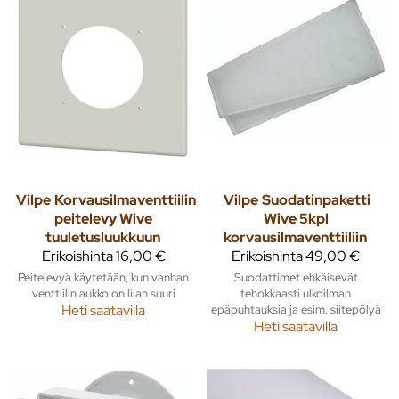
Vilpe
Korvausilmaventtiilin
Vilpe
Suodatinpaketti
peitelevy Wive
Wive 5kpl
tuuletusluukkuun
korvausilmaventtiiliin
Erikoishinta
16,00 €
Erikoishinta
49,00 €
Peitelevyä käytetään, kun vanhan
Suodattimet ehkäisevät
venttiilin aukko on liian suuri
tehokkaasti ulkoilman
Heti saatavilla
epäpuhtauksia ja esim. siitepölyä
Heti saatavilla