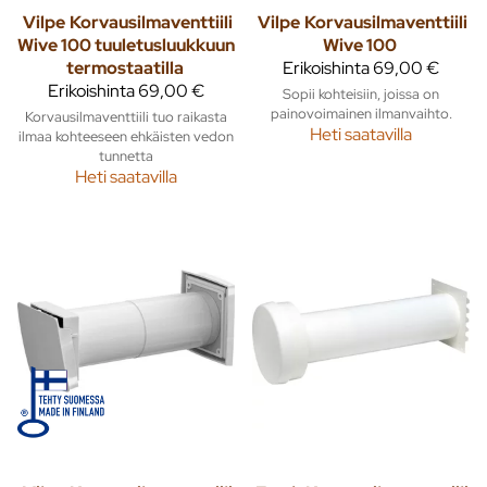
Vilpe
Korvausilmaventtiili
Vilpe
Korvausilmaventtiili
Wive 100 tuuletusluukkuun
Wive 100
termostaatilla
Erikoishinta
69,00 €
Erikoishinta
69,00 €
Sopii kohteisiin, joissa on
painovoimainen ilmanvaihto.
Korvausilmaventtiili tuo raikasta
Heti saatavilla
ilmaa kohteeseen ehkäisten vedon
tunnetta
Heti saatavilla