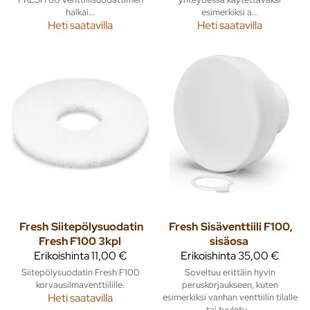
halkai...
esimerkiksi a...
Heti saatavilla
Heti saatavilla
Fresh
Siitepölysuodatin
Fresh
Sisäventtiili F100,
Fresh F100 3kpl
sisäosa
Erikoishinta
11,00 €
Erikoishinta
35,00 €
Siitepölysuodatin Fresh F100
Soveltuu erittäin hyvin
korvausilmaventtiilille.
peruskorjaukseen, kuten
Heti saatavilla
esimerkiksi vanhan venttiilin tilalle
tai tuuletu...