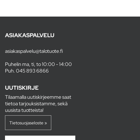
ASIAKASPALVELU
asiakaspalvelu@talotuote.fi
Puhelin ma, ti, to 10:00 - 14:00
Puh.
045 893 6866
UUTISKIRJE
Tilaamalla uutiskirjeemme saat
tietoa tarjouksistamme, sekä
uusista tuotteista!
Tietosuojaseloste »