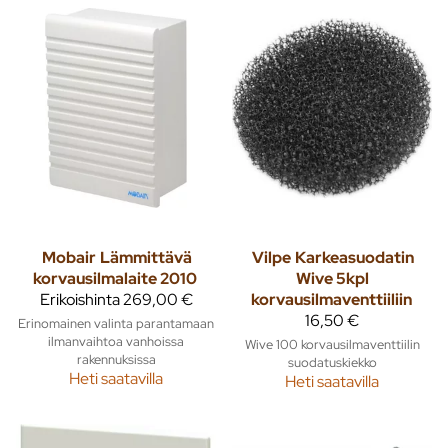
Mobair
Lämmittävä
Vilpe
Karkeasuodatin
korvausilmalaite 2010
Wive 5kpl
Erikoishinta
269,00 €
korvausilmaventtiiliin
16,50 €
Erinomainen valinta parantamaan
ilmanvaihtoa vanhoissa
Wive 100 korvausilmaventtiilin
rakennuksissa
suodatuskiekko
Heti saatavilla
Heti saatavilla