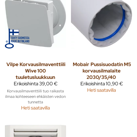
Vilpe
Korvausilmaventtiili
Mobair
Pussisuodatin M5
Wive 100
korvausilmalaite
tuuletusluukkuun
2030/35/40
Erikoishinta
39,00 €
Erikoishinta
10,90 €
Heti saatavilla
Korvausilmaventtiili tuo raikasta
ilmaa kohteeseen ehkäisten vedon
tunnetta
Heti saatavilla