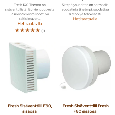
Fresh 100 Thermo on
Siitepölysuodatin on normaalia
sisäventtiilistä, läpivientiputkesta
suodatinta tiheämpi, suodattaa
ja ulkosäleiköstä koostuva
siitepölyä tehokkaasti.
raitisilmaven...
Heti saatavilla
Heti saatavilla
☆
☆
☆
☆
☆
(1)
Fresh
Sisäventtiili F90,
Fresh
Sisäventtiili Fresh
sisäosa
F80 sisäosa