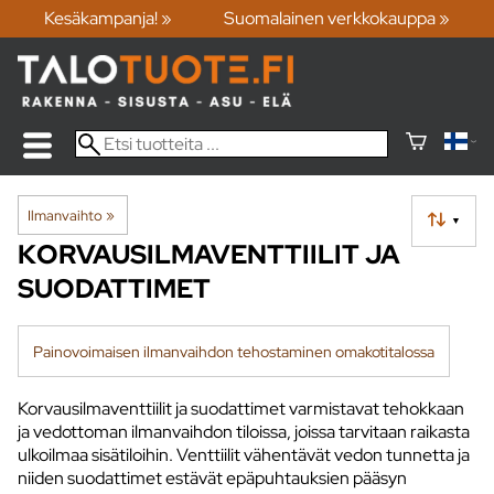
Kesäkampanja! »
Suomalainen verkkokauppa »
Ilmanvaihto
‪»
▼
KORVAUSILMAVENTTIILIT JA
SUODATTIMET
Painovoimaisen ilmanvaihdon tehostaminen omakotitalossa
Korvausilmaventtiilit ja suodattimet varmistavat tehokkaan
ja vedottoman ilmanvaihdon tiloissa, joissa tarvitaan raikasta
ulkoilmaa sisätiloihin. Venttiilit vähentävät vedon tunnetta ja
niiden suodattimet estävät epäpuhtauksien pääsyn