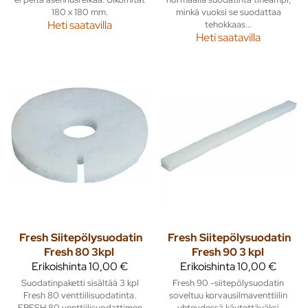
180 x 180 mm.
minkä vuoksi se suodattaa
Heti saatavilla
tehokkaas...
Heti saatavilla
Fresh
Siitepölysuodatin
Fresh
Siitepölysuodatin
Fresh 80 3kpl
Fresh 90 3 kpl
Erikoishinta
10,00 €
Erikoishinta
10,00 €
Suodatinpaketti sisältää 3 kpl
Fresh 90 -siitepölysuodatin
Fresh 80 venttiilisuodatinta.
soveltuu korvausilmaventtiilin
FRESH 80 venttiilisuodattimen
yhteydessä käytettäväksi