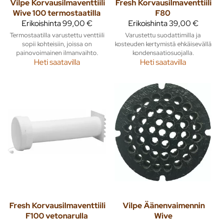
Vilpe
Korvausilmaventtiili
Fresh
Korvausilmaventtiili
Wive 100 termostaatilla
F80
Erikoishinta
99,00 €
Erikoishinta
39,00 €
Termostaatilla varustettu venttiili
Varustettu suodattimilla ja
sopii kohteisiin, joissa on
kosteuden kertymistä ehkäisevällä
painovoimainen ilmanvaihto.
kondensaatiosuojalla.
Heti saatavilla
Heti saatavilla
Fresh
Korvausilmaventtiili
Vilpe
Äänenvaimennin
F100 vetonarulla
Wive