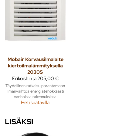
Mobair
Korvausilmalaite
kiertoilmalämmityksellä
2030S
Erikoishinta
205,00 €
Täydellinen ratkaisu parantamaan
ilmanvaihtoa energiatehokkaasti
vanhoissa rakennuksissa
Heti saatavilla
LISÄKSI