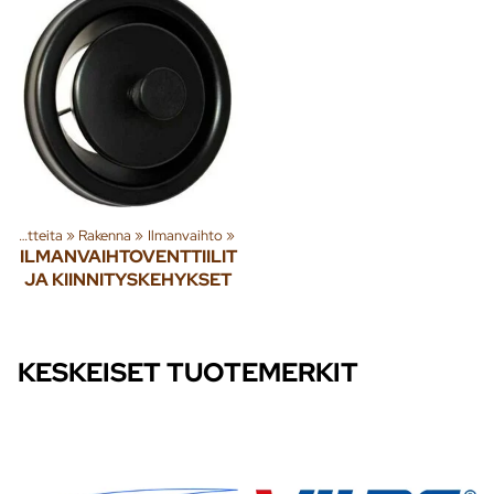
Tuoteryhmiä ja tuotteita
‪»
Rakenna
‪»
Ilmanvaihto
‪»
ILMANVAIHTOVENTTIILIT
JA KIINNITYSKEHYKSET
KESKEISET TUOTEMERKIT