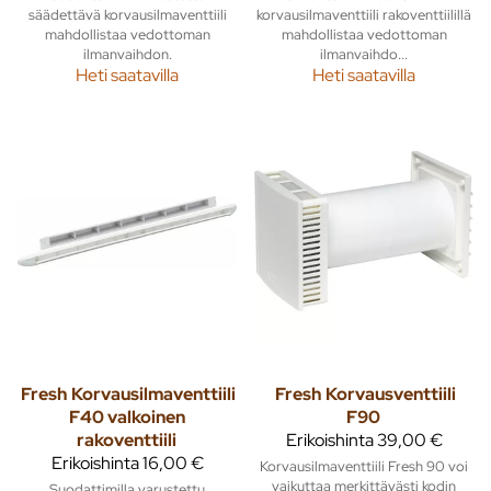
säädettävä korvausilmaventtiili
korvausilmaventtiili rakoventtiilillä
mahdollistaa vedottoman
mahdollistaa vedottoman
ilmanvaihdon.
ilmanvaihdo...
Heti saatavilla
Heti saatavilla
Fresh
Korvausilmaventtiili
Fresh
Korvausventtiili
F40 valkoinen
F90
rakoventtiili
Erikoishinta
39,00 €
Erikoishinta
16,00 €
Korvausilmaventtiili Fresh 90 voi
vaikuttaa merkittävästi kodin
Suodattimilla varustettu