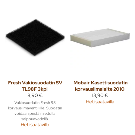
Fresh
Vakiosuodatin SV
Mobair
Kasettisuodatin
TL98F 3kpl
korvausilmalaite 2010
8,90 €
13,90 €
Heti saatavilla
Vakiosuodatin Fresh 98
korvausilmaventiilille. Suodatin
voidaan pestä miedolla
saippuavedellä.
Heti saatavilla