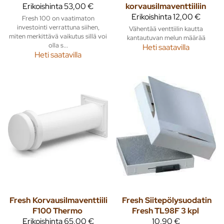
Erikoishinta
53,00 €
korvausilmaventtiiliin
Erikoishinta
12,00 €
Fresh 100 on vaatimaton
investointi verrattuna siihen,
Vähentää venttiilin kautta
miten merkittävä vaikutus sillä voi
kantautuvan melun määrää
olla s...
Heti saatavilla
Heti saatavilla
Fresh
Korvausilmaventtiili
Fresh
Siitepölysuodatin
F100 Thermo
Fresh TL98F 3 kpl
Erikoishinta
65,00 €
10,90 €