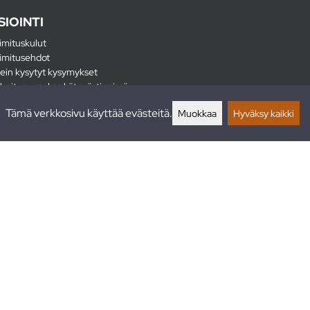
SIOINTI
imituskulut
imitusehdot
ein kysytyt kysymykset
hoitus - maksa kätevästi erissä
lautukset
Tämä verkkosivu käyttää evästeitä.
Muokkaa
Hyväksy kaikki