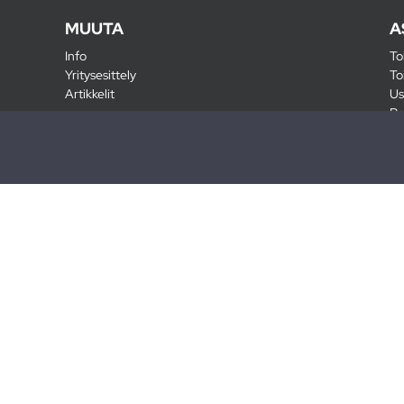
MUUTA
A
Info
To
Yritysesittely
To
Artikkelit
Us
Ra
Pa