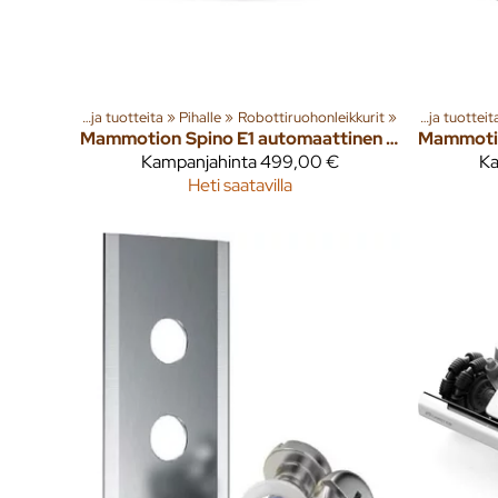
Tuoteryhmiä ja tuotteita
‪»
Pihalle
‪»
Robottiruohonleikkurit
‪»
Tuoteryhmiä ja tuotteita
Mammotion
Spino E1 automaattinen uima-altaan puhdistusrobotti
Mammoti
Kampanjahinta
499,00 €
Ka
Heti saatavilla