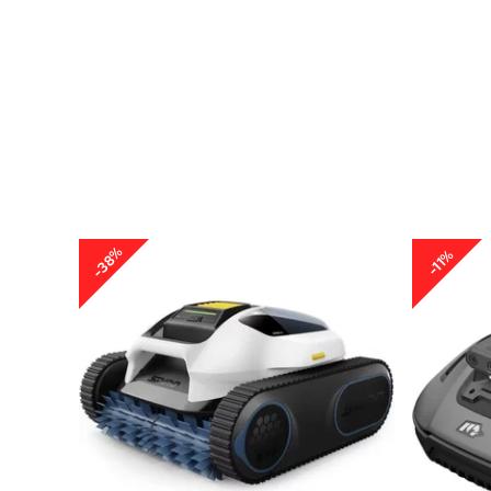
-38%
-11%