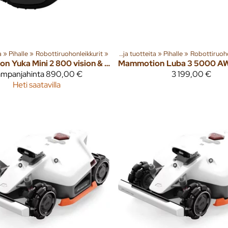
‪»
Pihalle
‪»
Robottiruohonleikkurit
‪»
Tuoteryhmiä ja tuotteita
‪»
Pihalle
‪»
Robottiruoho
on
Yuka Mini 2 800 vision & RTK robottiruohonleikkuri
Mammotion
mpanjahinta
890,00 €
3 199,00 €
Heti saatavilla