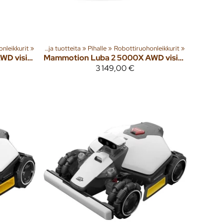
nleikkurit
‪»
Tuoteryhmiä ja tuotteita
‪»
Pihalle
‪»
Robottiruohonleikkurit
‪»
Luba 2 3000X AWD vision & RTK robottiruohonleikkuri
Mammotion
Luba 2 5000X AWD vision & RTK robottiruohonleikkuri
3 149,00 €