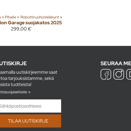
‪»
Pihalle
‪»
Robottiruohonleikkurit
‪»
ion
Garage suojakatos 2025
299,00 €
UTISKIRJE
SEURAA ME
laamalla uutiskirjeemme saat
etoa tarjouksistamme, sekä
sista tuotteista!
etosuojaseloste »