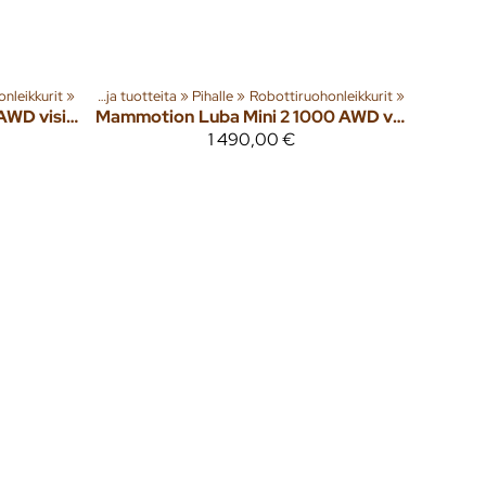
nleikkurit
‪»
Tuoteryhmiä ja tuotteita
‪»
Pihalle
‪»
Robottiruohonleikkurit
‪»
Luba Mini 1500 AWD vision & RTK robottiruohonleikkuri
Mammotion
Luba Mini 2 1000 AWD vision robottiruohonleikkuri
1 490,00 €