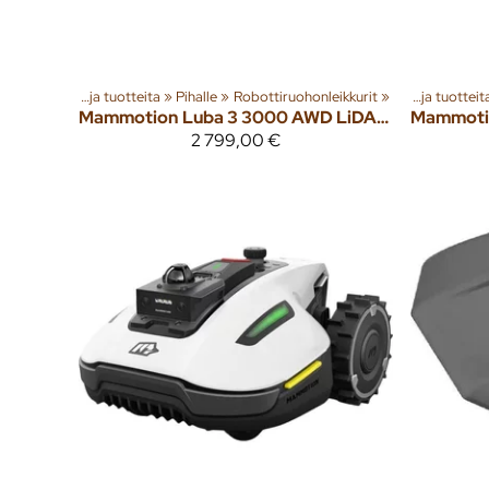
Tuoteryhmiä ja tuotteita
‪»
Pihalle
‪»
Robottiruohonleikkurit
‪»
Tuoteryhmiä ja tuotteita
Mammotion
Luba 3 3000 AWD LiDAR & RTK robottiruohonleikkuri
Mammoti
2 799,00 €