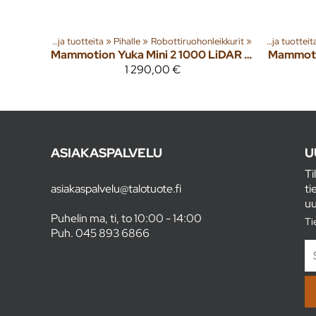
Tuoteryhmiä ja tuotteita
‪»
Pihalle
‪»
Robottiruohonleikkurit
‪»
Tuoteryhmiä ja tuotteita
Mammotion
Yuka Mini 2 1000 LiDAR & vision robottiruohonleikkuri
Mammot
1 290,00 €
ASIAKASPALVELU
U
Ti
asiakaspalvelu@talotuote.fi
ti
uu
Puhelin ma, ti, to 10:00 - 14:00
Ti
Puh.
045 893 6866