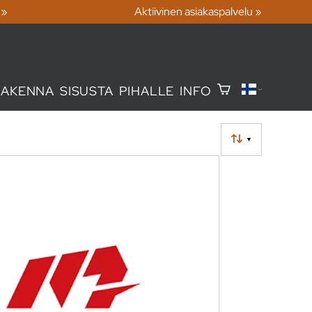
 »
Aktiivinen asiakaspalvelu »
RAKENNA
SISUSTA
PIHALLE
INFO
▼