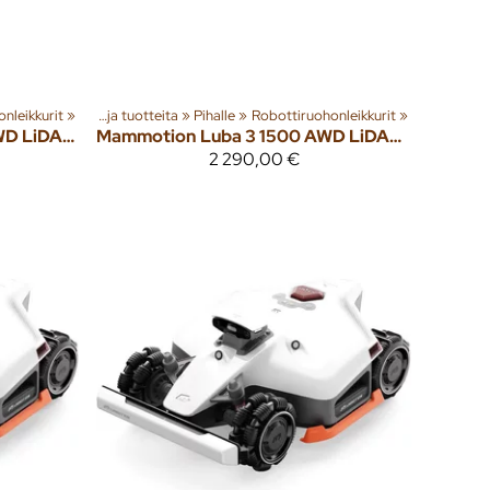
nleikkurit
‪»
Tuoteryhmiä ja tuotteita
‪»
Pihalle
‪»
Robottiruohonleikkurit
‪»
Luba 3 5000 AWD LiDAR & RTK robottiruohonleikkuri
Mammotion
Luba 3 1500 AWD LiDAR & vision robottiruohonleikkuri
2 290,00 €