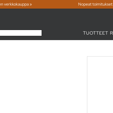
en verkkokauppa »
Nopeat toimitukset
TUOTTEET