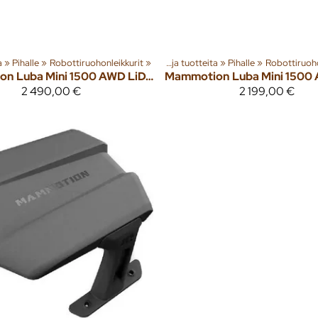
‪»
Pihalle
‪»
Robottiruohonleikkurit
‪»
Tuoteryhmiä ja tuotteita
‪»
Pihalle
‪»
Robottiruoho
on
Luba Mini 1500 AWD LiDAR robottiruohonleikkuri
Mammotion
2 490,00 €
2 199,00 €