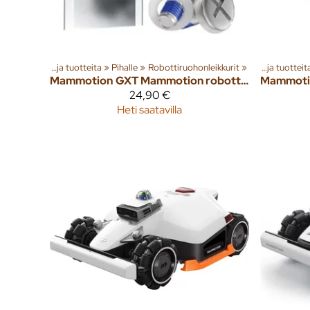
Tuoteryhmiä ja tuotteita
‪»
Pihalle
‪»
Robottiruohonleikkurit
‪»
Tuoteryhmiä ja tuotteita
Mammotion
GXT Mammotion robottiruohonleikkurin 36 kpl teräsarja
Mammoti
24,90 €
Heti saatavilla