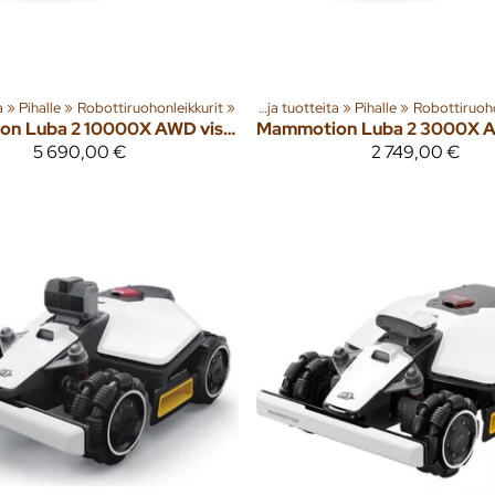
‪»
Pihalle
‪»
Robottiruohonleikkurit
‪»
Tuoteryhmiä ja tuotteita
‪»
Pihalle
‪»
Robottiruoho
on
Luba 2 10000X AWD vision & RTK robottiruohonleikkuri
Mammotion
5 690,00 €
2 749,00 €