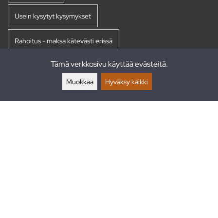
Usein kysytyt kysymykset
Rahoitus - maksa kätevästi erissä
Tämä verkkosivu käyttää evästeitä.
Palautukset
Muokkaa
Hyväksy kaikki