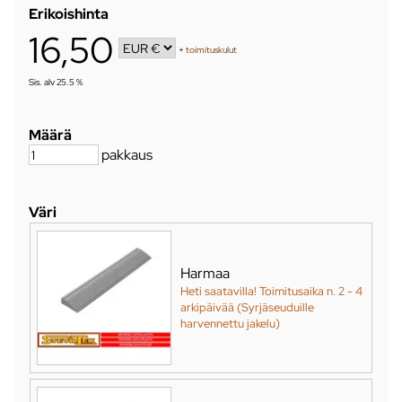
Erikoishinta
16,50
+
toimituskulut
Sis. alv 25.5 %
Määrä
pakkaus
Väri
Harmaa
Heti saatavilla! Toimitusaika n. 2 - 4
arkipäivää (Syrjäseuduille
harvennettu jakelu)