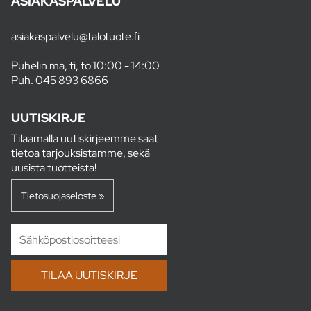
ASIAKASPALVELU
asiakaspalvelu@talotuote.fi
Puhelin ma, ti, to 10:00 - 14:00
Puh.
045 893 6866
UUTISKIRJE
Tilaamalla uutiskirjeemme saat
tietoa tarjouksistamme, sekä
uusista tuotteista!
Tietosuojaseloste »