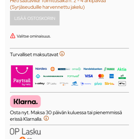
Heti saatavilla! Toimitusaika n. 2 - 4 arkipäivää
(Syrjäseuduille harvennettu jakelu)
Valitse ominaisuus.
Turvalliset maksutavat
Osta nyt. Maksa 30 päivän kuluessa tai pienemmissä
erissä Klarnalla.