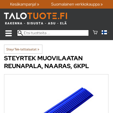
Kesäkampanja! »
Suomalainen verkkokauppa »
SteyrTek-lattialaatat
‪»
STEYRTEK
MUOVILAATAN
REUNAPALA, NAARAS, 6KPL