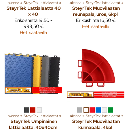
a
‪»
Rakenna
‪»
Tuoteryhmiä ja tuotteita
SteyrTek-lattialaatat
‪»
‪»
Rakenna
‪»
SteyrTek-lattialaatat
‪»
SteyrTek
Lattialaatta 40
SteyrTek
Muovilaatan
x 40
reunapala, uros, 6kpl
Erikoishinta
19,50 -
Erikoishinta
16,50 €
998,50 €
Heti saatavilla
Heti saatavilla
a
‪»
Rakenna
‪»
Tuoteryhmiä ja tuotteita
SteyrTek-lattialaatat
‪»
‪»
Rakenna
‪»
SteyrTek-lattialaatat
‪»
SteyrTek
Umpinainen
SteyrTek
Muovilaatan
lattialaatta, 40x40cm
kulmapala, 4kpl