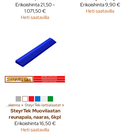
Erikoishinta
21,50 -
Erikoishinta
9,90 €
1 071,50 €
Heti saatavilla
Heti saatavilla
a
‪»
Rakenna
‪»
SteyrTek-lattialaatat
‪»
SteyrTek
Muovilaatan
reunapala, naaras, 6kpl
Erikoishinta
16,50 €
Heti saatavilla