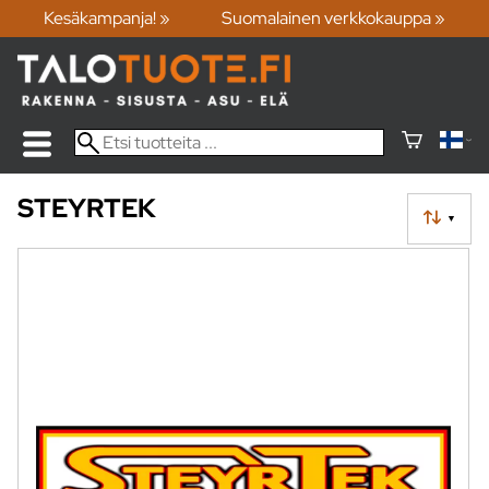
Kesäkampanja! »
Suomalainen verkkokauppa »
STEYRTEK
▼