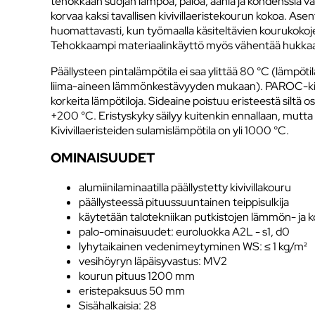
tehokkaan suojan lämpöä, paloa, ääniä ja kondenssia v
korvaa kaksi tavallisen kivivillaeristekourun kokoa. A
huomattavasti, kun työmaalla käsiteltävien kourukoko
Tehokkaampi materiaalinkäyttö myös vähentää hukka
Päällysteen pintalämpötila ei saa ylittää 80 °C (lämpöt
liima-aineen lämmönkestävyyden mukaan). PAROC-kiviv
korkeita lämpötiloja. Sideaine poistuu eristeestä siltä os
+200 °C. Eristyskyky säilyy kuitenkin ennallaan, mutta
Kivivillaeristeiden sulamislämpötila on yli 1000 °C.
OMINAISUUDET
alumiinilaminaatilla päällystetty kivivillakouru
päällysteessä pituussuuntainen teippisulkija
käytetään talotekniikan putkistojen lämmön- ja 
palo-ominaisuudet: euroluokka A2L - s1, d0
lyhytaikainen vedenimeytyminen WS: ≤ 1 kg/m²
vesihöyryn läpäisyvastus: MV2
kourun pituus 1200 mm
eristepaksuus 50 mm
Sisähalkaisia: 28