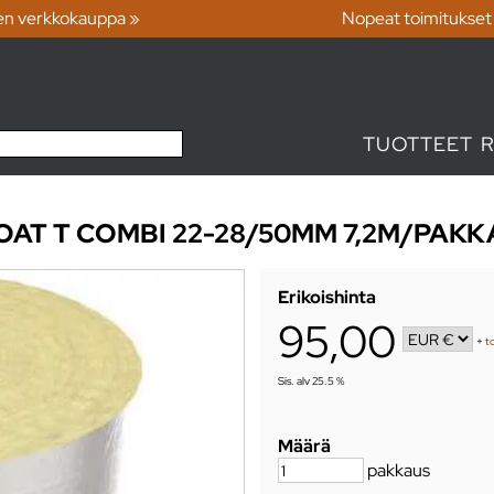
en verkkokauppa »
Nopeat toimitukset
TUOTTEET
OAT T COMBI 22-28/50MM 7,2M/PAKK
Erikoishinta
95,00
+
t
Sis. alv 25.5 %
Määrä
pakkaus