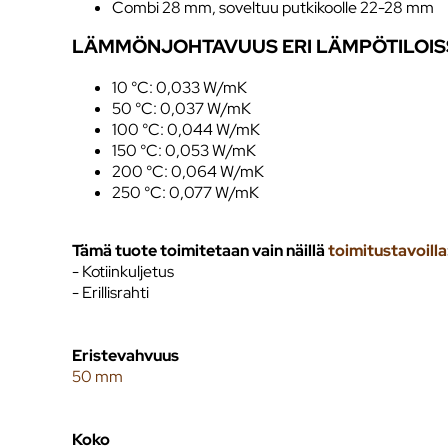
Combi 28 mm, soveltuu putkikoolle 22-28 mm
LÄMMÖNJOHTAVUUS ERI LÄMPÖTILOIS
10 °C: 0,033 W/mK
50 °C: 0,037 W/mK
100 °C: 0,044 W/mK
150 °C: 0,053 W/mK
200 °C: 0,064 W/mK
250 °C: 0,077 W/mK
Tämä tuote toimitetaan vain näillä
toimitustavoilla
- Kotiinkuljetus
- Erillisrahti
Eristevahvuus
50 mm
Koko