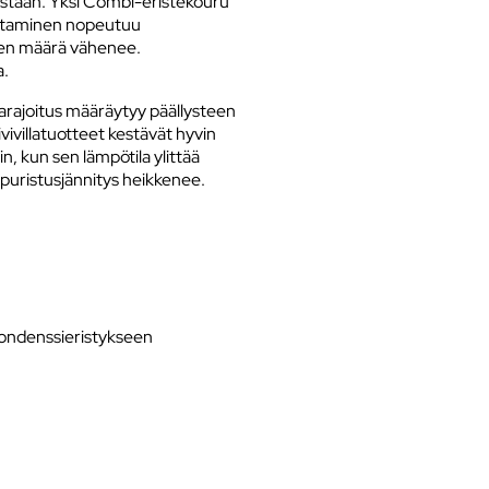
astaan. Yksi Combi-eristekouru
sentaminen nopeutuu
jen määrä vähenee.
a.
ilarajoitus määräytyy päällysteen
illatuotteet kestävät hyvin
in, kun sen lämpötila ylittää
 puristusjännitys heikkenee.
kondenssieristykseen