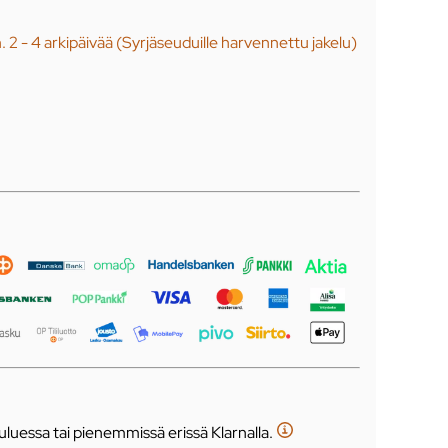
n. 2 - 4 arkipäivää (Syrjäseuduille harvennettu jakelu)
luessa tai pienemmissä erissä Klarnalla.