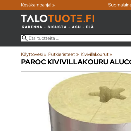
Kesäkampanja! »
Suomalain
Käyttövesi
‪»
Putkieristeet
‪»
Kivivillakourut
‪»
PAROC
KIVIVILLAKOURU ALUC