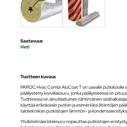
Saatavuus
Heti
Tuotteen kuvaus
PAROC Hvac Combi AluCoat T on usealle putkikoolle sop
päällystetty kivivillakouru, jonka päällysteessä on pituu
Tuotteessa on ainutlaatuinen tähtimäinen sisähalkaisija
käyttää erikokoisiin putkiin ja esimerkiksi liitäntöjen pä
talotekniikan putkistojen lämmön- ja kondenssieristyk
Yhdistelmäeristekouru nopeuttaa putkistojen eristyst