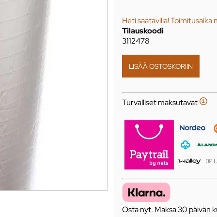
Heti saatavilla! Toimitusaika 
Tilauskoodi
3112478
Turvalliset maksutavat
Osta nyt. Maksa 30 päivän ku