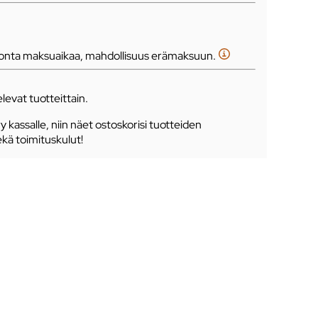
tonta maksuaikaa, mahdollisuus erämaksuun.
levat tuotteittain.
ry kassalle, niin näet ostoskorisi tuotteiden
ekä toimituskulut!