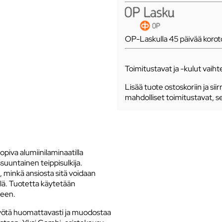
OP-Laskulla 45 päivää koro
Toimitustavat ja -kulut vaihte
Lisää tuote ostoskoriin ja siir
mahdolliset toimitustavat, s
iva alumiinilaminaatilla
ssuuntainen teippisulkija.
, minkä ansiosta sitä voidaan
ällä. Tuotetta käytetään
seen.
yötä huomattavasti ja muodostaa