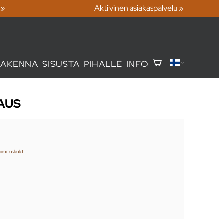
 »
Aktiivinen asiakaspalvelu »
RAKENNA
SISUSTA
PIHALLE
INFO
AUS
oimituskulut