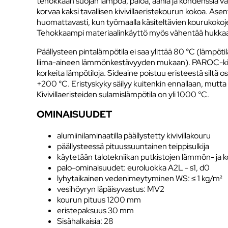
tehokkaan suojan lämpöä, paloa, ääniä ja kondenssia v
korvaa kaksi tavallisen kivivillaeristekourun kokoa. A
huomattavasti, kun työmaalla käsiteltävien kourukoko
Tehokkaampi materiaalinkäyttö myös vähentää hukka
Päällysteen pintalämpötila ei saa ylittää 80 °C (lämpöt
liima-aineen lämmönkestävyyden mukaan). PAROC-kiviv
korkeita lämpötiloja. Sideaine poistuu eristeestä siltä os
+200 °C. Eristyskyky säilyy kuitenkin ennallaan, mutta
Kivivillaeristeiden sulamislämpötila on yli 1000 °C.
OMINAISUUDET
alumiinilaminaatilla päällystetty kivivillakouru
päällysteessä pituussuuntainen teippisulkija
käytetään talotekniikan putkistojen lämmön- ja 
palo-ominaisuudet: euroluokka A2L - s1, d0
lyhytaikainen vedenimeytyminen WS: ≤ 1 kg/m²
vesihöyryn läpäisyvastus: MV2
kourun pituus 1200 mm
eristepaksuus 30 mm
Sisähalkaisia: 28