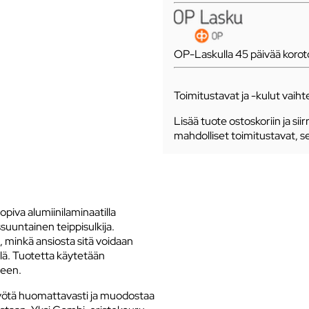
OP-Laskulla 45 päivää koro
Toimitustavat ja -kulut vaihte
Lisää tuote ostoskoriin ja siir
mahdolliset toimitustavat, s
iva alumiinilaminaatilla
ssuuntainen teippisulkija.
, minkä ansiosta sitä voidaan
ällä. Tuotetta käytetään
seen.
yötä huomattavasti ja muodostaa