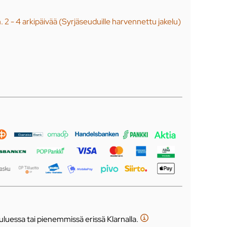
n. 2 - 4 arkipäivää (Syrjäseuduille harvennettu jakelu)
luessa tai pienemmissä erissä Klarnalla.