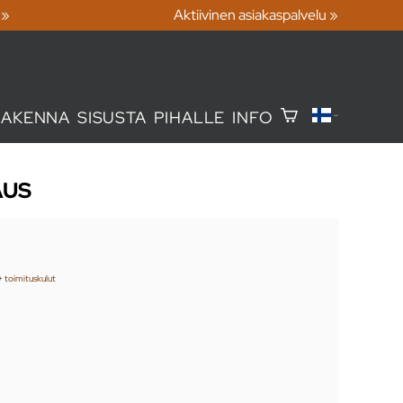
 »
Aktiivinen asiakaspalvelu »
RAKENNA
SISUSTA
PIHALLE
INFO
AUS
+
toimituskulut