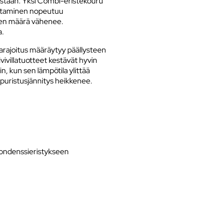
astaan. Yksi Combi-eristekouru
sentaminen nopeutuu
jen määrä vähenee.
a.
ilarajoitus määräytyy päällysteen
illatuotteet kestävät hyvin
in, kun sen lämpötila ylittää
 puristusjännitys heikkenee.
kondenssieristykseen