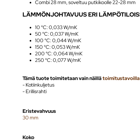
Combi 28 mm, soveltuu putkikoolle 22-28 mm
LÄMMÖNJOHTAVUUS ERI LÄMPÖTILOIS
10 °C: 0,033 W/mK
50 °C: 0,037 W/mK
100 °C: 0,044 W/mK
150 °C: 0,053 W/mK
200 °C: 0,064 W/mK
250 °C: 0,077 W/mK
Tämä tuote toimitetaan vain näillä
toimitustavoilla
- Kotiinkuljetus
- Erillisrahti
Eristevahvuus
30 mm
Koko