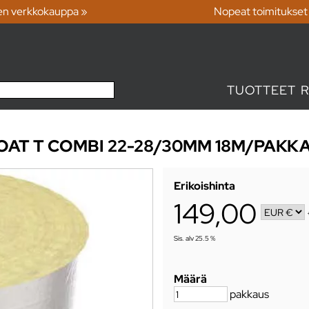
en verkkokauppa »
Nopeat toimitukset
TUOTTEET
OAT T COMBI 22-28/30MM 18M/PAKK
Erikoishinta
149,00
Sis. alv 25.5 %
Määrä
pakkaus