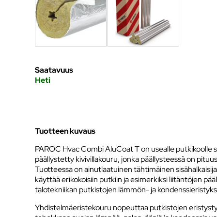
Saatavuus
Heti
Tuotteen kuvaus
PAROC Hvac Combi AluCoat T on usealle putkikoolle sop
päällystetty kivivillakouru, jonka päällysteessä on pituu
Tuotteessa on ainutlaatuinen tähtimäinen sisähalkaisija
käyttää erikokoisiin putkiin ja esimerkiksi liitäntöjen pä
talotekniikan putkistojen lämmön- ja kondenssieristyk
Yhdistelmäeristekouru nopeuttaa putkistojen eristyst