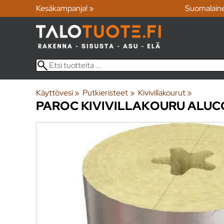
Kesäkampanja! »
Suomalain
Käyttövesi
‪»
Putkieristeet
‪»
Kivivillakourut
‪»
PAROC
KIVIVILLAKOURU ALUC