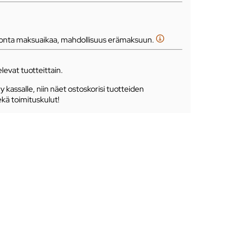
tonta maksuaikaa, mahdollisuus erämaksuun.
levat tuotteittain.
ry kassalle, niin näet ostoskorisi tuotteiden
ekä toimituskulut!