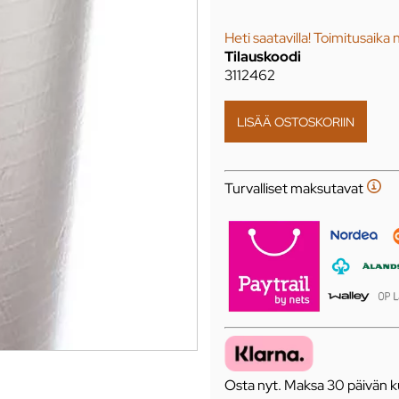
Heti saatavilla! Toimitusaika 
Tilauskoodi
3112462
Turvalliset maksutavat
Osta nyt. Maksa 30 päivän ku