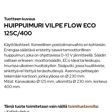
Tuotteen kuvaus
HUIPPUIMURI VILPE FLOW ECO
125C/400
Käyttökohteet: Koneellinen poistoilmanvaihto eri kohteisiin.
Energiaa säästävä eristetty tasavirtamoottorillinen
huippuimuri, joka on ohjattavissa 0-10 V jännitteellä. Säädin
valitaan erikseen: moottorisäädin, ECo Ideal tai liesikupu.
Imurissa ulkoinen huoltokytkin. Sisäputki, jossa huulitiiviste,
sinkittyä rei’itettyä teräsohutlevyä. Asennus peltisepän
tekemään kartioon, jonka yläosa on Ø 230 mm.
Mitat: Kanavakoko Ø 125 mm, ulkomitta Ø 230 mm, korkeus
400 mm.
Tämä tuote toimitetaan vain näillä
toimitustavoilla
:
- Kotiinkuljetus