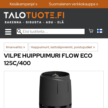
Kesäkampanja! »
Suomalainen verkkokauppa »
Ilmanvaihto
‪»
Huippuimurit, kattoläpiviennit, poistoputket
‪»
VILPE
HUIPPUIMURI FLOW ECO
125C/400