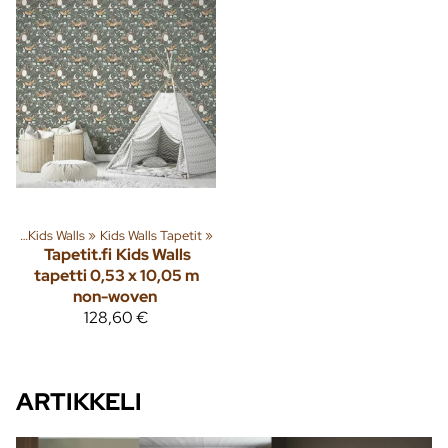
tit
‪»
Kids Walls
‪»
Kids Walls Tapetit
‪»
Tapetit.fi
Kids Walls
tapetti 0,53 x 10,05 m
non-woven
128,60 €
ARTIKKELI