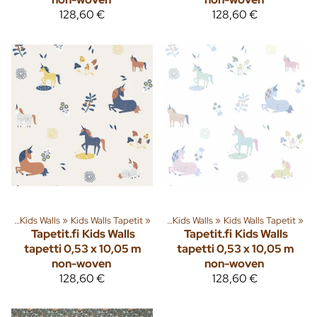
128,60 €
128,60 €
tit
eryhmiä ja tuotteita
‪»
Kids Walls
‪»
Kids Walls Tapetit
‪»
Sisusta
‪»
Tapetit
‪»
‪»
Kids Walls
‪»
Kids Walls Tapetit
‪»
Tapetit.fi
Kids Walls
Tapetit.fi
Kids Walls
tapetti 0,53 x 10,05 m
tapetti 0,53 x 10,05 m
non-woven
non-woven
128,60 €
128,60 €