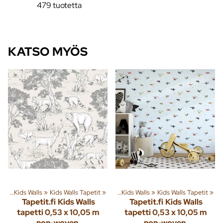
479 tuotetta
KATSO MYÖS
tit
eryhmiä ja tuotteita
‪»
Kids Walls
‪»
Kids Walls Tapetit
‪»
Sisusta
‪»
Tapetit
‪»
‪»
Kids Walls
‪»
Kids Walls Tapetit
‪»
Tapetit.fi
Kids Walls
Tapetit.fi
Kids Walls
tapetti 0,53 x 10,05 m
tapetti 0,53 x 10,05 m
non-woven
non-woven