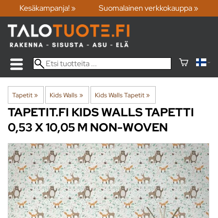
Kesäkampanja! »
Suomalainen verkkokauppa »
Tapetit
‪»
Kids Walls
‪»
Kids Walls Tapetit
‪»
TAPETIT.FI
KIDS WALLS TAPETTI
0,53 X 10,05 M NON-WOVEN