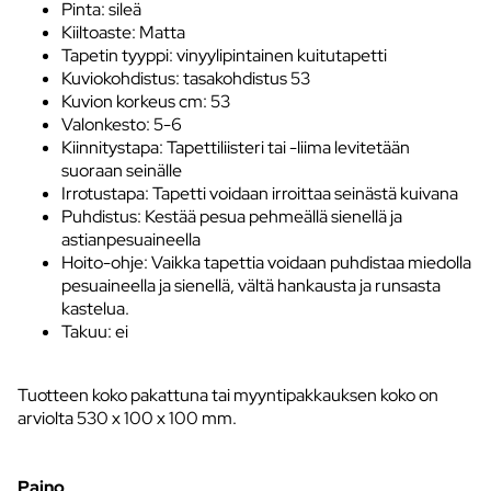
Pinta: sileä
Kiiltoaste: Matta
Tapetin tyyppi: vinyylipintainen kuitutapetti
Kuviokohdistus: tasakohdistus 53
Kuvion korkeus cm: 53
Valonkesto: 5-6
Kiinnitystapa: Tapettiliisteri tai -liima levitetään
suoraan seinälle
Irrotustapa: Tapetti voidaan irroittaa seinästä kuivana
Puhdistus: Kestää pesua pehmeällä sienellä ja
astianpesuaineella
Hoito-ohje: Vaikka tapettia voidaan puhdistaa miedolla
pesuaineella ja sienellä, vältä hankausta ja runsasta
kastelua.
Takuu: ei
Tuotteen koko pakattuna tai myyntipakkauksen koko on
arviolta 530 x 100 x 100 mm.
Paino