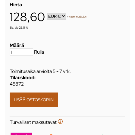
Hinta
128,60
+
toimituskulut
Sis. alv 25.5 %
Määrä
Rulla
Toimitusaika arviolta
5 - 7 vrk
.
Tilauskoodi
45872
Turvalliset maksutavat